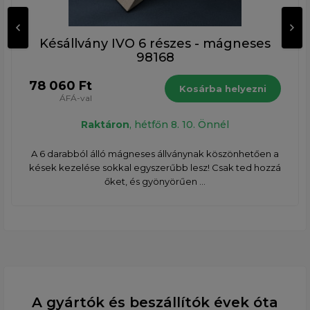
Késállvány IVO 6 részes - mágneses
98168
78 060 Ft
Kosárba helyezni
ÁFÁ-val
Raktáron
, hétfőn 8. 10. Önnél
A 6 darabból álló mágneses állványnak köszönhetően a
kések kezelése sokkal egyszerűbb lesz! Csak ted hozzá
őket, és gyönyörűen ...
A gyártók és beszállítók évek óta