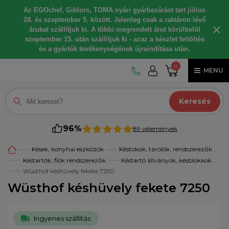
Az EGOchef, Giblors, TOMA nyári gyárbezárást tart július
28. és szeptember 5. között. Jelenleg csak a raktáron lévő
×
árukat szállítjuk ki. A többi megrendelt árut körülbelül
szeptember 15. után szállítjuk ki - azaz a készlet feltöltés
és a gyártók tevékenységének újraindítása után.
0
MENU
Keresés
96%
89 vélemények
Kések, konyhai eszközök
Késtokok, tárolók, rendszerezők
Késtartók, fiók rendszerezők
Késtartó állványok, késblokkok
Wüsthof késhüvely fekete 7250
Wüsthof késhüvely fekete 7250
Ingyenes szállítás