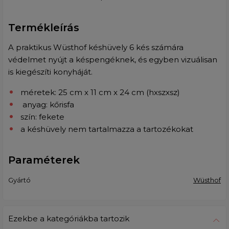
Termékleírás
A praktikus Wüsthof késhüvely 6 kés számára
védelmet nyújt a késpengéknek, és egyben vizuálisan
is kiegészíti konyháját.
méretek: 25 cm x 11 cm x 24 cm (hxszxsz)
anyag: kőrisfa
szín: fekete
a késhüvely nem tartalmazza a tartozékokat
Paraméterek
Gyártó
Wüsthof
Ezekbe a kategóriákba tartozik