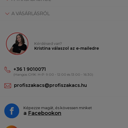
A VÁSÁRLÁSRÓL
Kérdésed van?
Kristina válaszol az e-mailedre
+36 1 9010071
(Hangos GYIK: H-P: 9:00 - 12:00 és 13:00 - 16:30)
profiszakacs@profiszakacs.hu
Képezze magát, és kövessen minket
a
Facebookon