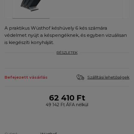
A praktikus Wüsthof késhüvely 6 kés számára
védelmet nyújt a késpengéknek, és egyben vizuálisan
is kiegészíti konyháját.
RÉSZLETEK
Szállítási lehetőségek
Befejezett vásárlás
62 410 Ft
49 142 Ft
ÁFA nélkül
Gyártó
Wüsthof