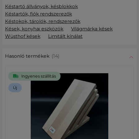
Késtartó állványok, késblokkok
Késtartók, fiók rendszerezők
Késtokok, tárolók, rendszerezők
Kések, konyhai eszközök
Világmárka kések
Wüsthof kések
Limitált kínálat
Hasonló termékek
(14)
Ingyenes szállítás
Új