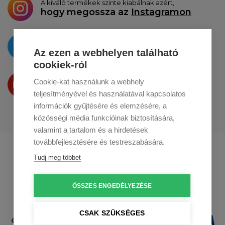
A kiváló termékek szinte kiabálnak azért,
hogy megossza az
Instagramon
Az újdonságokat
a
Twitteren
tesszük közzé
Az ezen a webhelyen található
cookiek-ról
Termékeinket
Cookie-kat használunk a webhely
a
Youtube-on
is bemutatjuk
teljesítményével és használatával kapcsolatos
információk gyűjtésére és elemzésére, a
közösségi média funkcióinak biztosítására,
valamint a tartalom és a hirdetések
továbbfejlesztésére és testreszabására.
Profikuchar.sk
Profikuchař.cz
Tudj meg többet
Profikoch.at
ÖSSZES ENGEDÉLYEZÉSE
CSAK SZÜKSÉGES