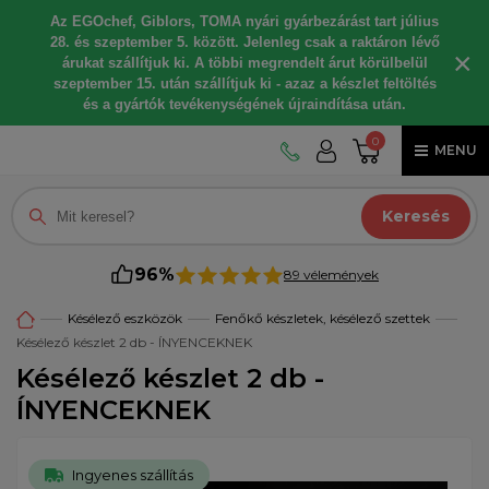
Az EGOchef, Giblors, TOMA nyári gyárbezárást tart július
28. és szeptember 5. között. Jelenleg csak a raktáron lévő
×
árukat szállítjuk ki. A többi megrendelt árut körülbelül
szeptember 15. után szállítjuk ki - azaz a készlet feltöltés
és a gyártók tevékenységének újraindítása után.
0
MENU
Keresés
96%
89 vélemények
Késélező eszközök
Fenőkő készletek, késélező szettek
Késélező készlet 2 db - ÍNYENCEKNEK
Késélező készlet 2 db -
ÍNYENCEKNEK
Ingyenes szállítás