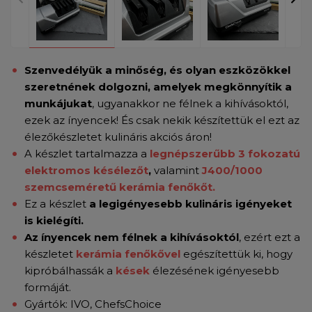
Szenvedélyük a minőség, és olyan eszközökkel
szeretnének dolgozni,
amelyek megkönnyítik a
munkájukat
, ugyanakkor ne félnek a kihívásoktól,
ezek az ínyencek! És csak nekik készítettük el ezt az
élezőkészletet kulináris akciós áron!
A készlet tartalmazza a
legnépszerűbb 3 fokozatú
elektromos késélezőt
,
valamint
J400/1000
szemcseméretű kerámia fenőkőt.
Ez a készlet
a legigényesebb kulináris igényeket
is kielégíti.
Az ínyencek nem félnek a kihívásoktól
, ezért ezt a
készletet
kerámia fenőkővel
egészítettük ki, hogy
kipróbálhassák a
kések
élezésének igényesebb
formáját.
Gyártók: IVO, ChefsChoice