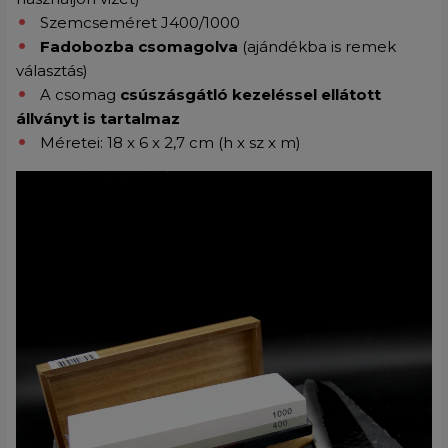
Szemcseméret J400/1000
Fadobozba csomagolva
(ajándékba is remek
választás)
A csomag
csúszásgátló kezeléssel ellátott
állványt is tartalmaz
Méretei: 18 x 6 x 2,7 cm (h x sz x m)