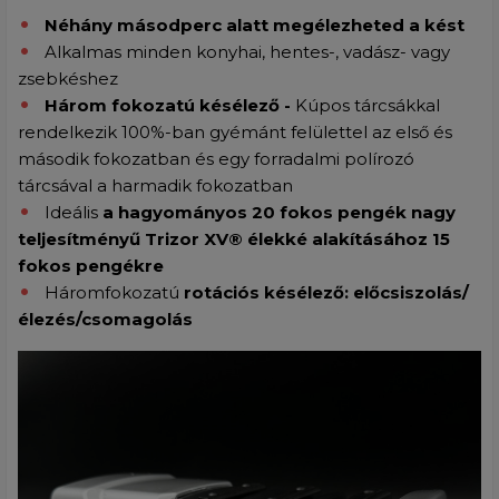
Néhány másodperc alatt megélezheted a kést
Alkalmas minden konyhai, hentes-, vadász- vagy
zsebkéshez
Három fokozatú késélező -
Kúpos tárcsákkal
rendelkezik 100%-ban gyémánt felülettel az első és
második fokozatban és egy forradalmi polírozó
tárcsával a harmadik fokozatban
Ideális
a hagyományos 20 fokos pengék nagy
teljesítményű Trizor XV® élekké alakításához 15
fokos pengékre
Háromfokozatú
rotációs késélező: előcsiszolás/
élezés/csomagolás