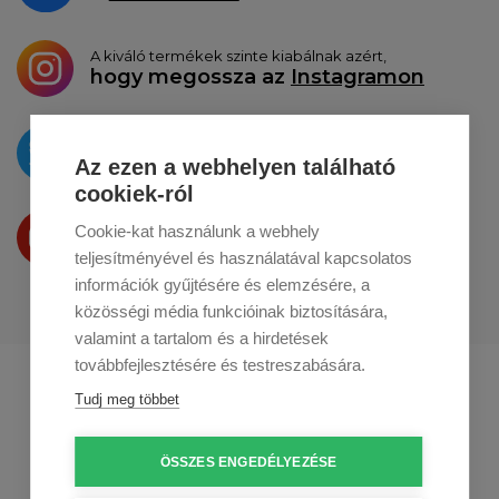
A kiváló termékek szinte kiabálnak azért,
hogy megossza az
Instagramon
Az újdonságokat
a
Twitteren
tesszük közzé
Az ezen a webhelyen található
cookiek-ról
Termékeinket
Cookie-kat használunk a webhely
a
Youtube-on
is bemutatjuk
teljesítményével és használatával kapcsolatos
információk gyűjtésére és elemzésére, a
közösségi média funkcióinak biztosítására,
valamint a tartalom és a hirdetések
továbbfejlesztésére és testreszabására.
Profikuchar.sk
Profikuchař.cz
Tudj meg többet
Profikoch.at
ÖSSZES ENGEDÉLYEZÉSE