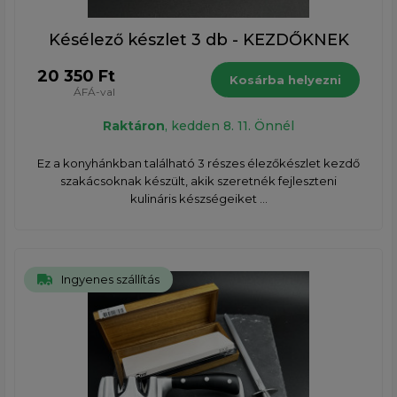
Késélező készlet 3 db - KEZDŐKNEK
20 350 Ft
Kosárba helyezni
ÁFÁ-val
Raktáron
, kedden 8. 11. Önnél
Ez a konyhánkban található 3 részes élezőkészlet kezdő
szakácsoknak készült, akik szeretnék fejleszteni
kulináris készségeiket ...
Ingyenes szállítás