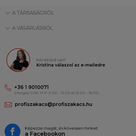
A TÁRSASÁGRÓL
A VÁSÁRLÁSRÓL
Kérdésed van?
Kristina válaszol az e-mailedre
+36 1 9010071
(Hangos GYIK: H-P: 9:00 - 12:00 és 13:00 - 16:30)
profiszakacs@profiszakacs.hu
Képezze magát, és kövessen minket
a
Facebookon