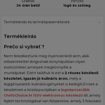
Szállítás
Hímzés
24 órán belül
logó és szöveg
Termékleírás és termékparaméterek
Termékleírás
Prečo si vybrať ?
Nem feledkeztünk meg ínyenceinkről sem, akik
előszeretettel dolgoznak konyhájukban olyan
eszközökkel, amelyek megkönnyítik a
munkájukat.
Ezért találtuk ki ezt a
2 részes késélező
készletet, igazán jó kulináris áron,
mely a
legigényesebb kulináris igényeket is kielégíti.
Ennek a
készletnek a középpontjában a
legnépszerűbb
ChefsChoice M 15XV elektromos késélező
áll, amely
fejlett technológiával van felszerelve, amely 3 fokozatú