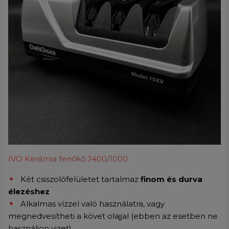
IVO Kerámia fenőkő J400/1000
Két csiszolófelületet tartalmaz
finom és durva
élezéshez
Alkalmas vízzel való használatra, vagy
megnedvesítheti a követ olajjal (ebben az esetben ne
használjon vizet)