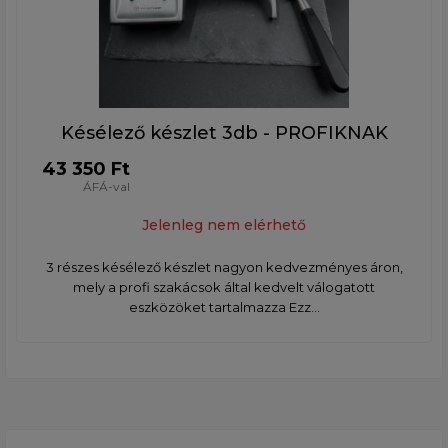
Késélező készlet 3db - PROFIKNAK
43 350 Ft
ÁFÁ-val
Jelenleg nem elérhető
3 részes késélező készlet nagyon kedvezményes áron,
mely a profi szakácsok által kedvelt válogatott
eszközöket tartalmazza Ezz...