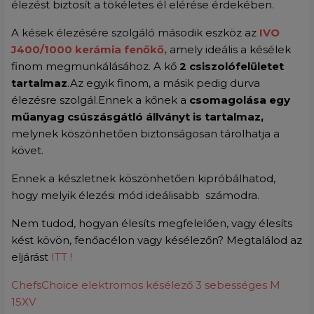
élezést biztosít a tökéletes él elérése érdekében.
A kések élezésére szolgáló második eszköz az
IVO
J400/1000 kerámia fenőkő,
amely ideális a késélek
finom megmunkálásához.
A kő
2 csiszolófelületet
tartalmaz
.
Az egyik finom, a másik pedig durva
élezésre szolgál.
Ennek a kőnek a
csomagolása egy
műanyag csúszásgátló állványt is tartalmaz,
melynek köszönhetően biztonságosan tárolhatja a
követ.
Ennek a készletnek köszönhetően kipróbálhatod,
hogy melyik élezési mód ideálisabb számodra.
Nem tudod, hogyan élesíts megfelelően, vagy élesíts
kést kövön, fenőacélon vagy késélezőn? Megtalálod az
eljárást
ITT !
ChefsChoice elektromos késélező 3 sebességes M
15XV