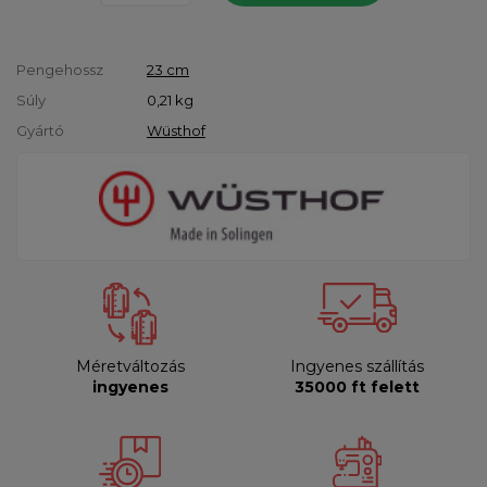
Pengehossz
23 cm
Súly
0,21
kg
Gyártó
Wüsthof
Méretváltozás
Ingyenes szállítás
ingyenes
35000 ft felett