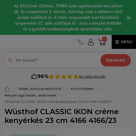
Az EGOchef, Giblors, TOMA nyári gyárbezárást tart július
28. és szeptember 5. között. Jelenleg csak a raktáron lévő
×
árukat szállítjuk ki. A többi megrendelt árut körülbelül
szeptember 15. után szállítjuk ki - azaz a készlet feltöltés
és a gyártók tevékenységének újraindítása után.
0
MENU
Keresés
96%
89 vélemények
Kések, konyhai eszközök
Konyhakések
Kenyérvágó kések, recés kések
Wüsthof CLASSIC IKON créme kenyérkés 23 cm 4166 4166/23
Wüsthof CLASSIC IKON créme
kenyérkés 23 cm 4166 4166/23