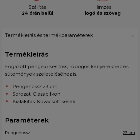
Szállítás
Hímzés
24 órán belül
logó és szöveg
Termékleírás és termékparaméterek
Termékleírás
Fogazott pengéjű kés friss, ropogós kenyerekhez és
sütemények szeleteléséhez is.
Pengehossz 23 cm
Sorozat: Classic Ikon
Kialakítás: Kovácsolt kések
Paraméterek
Pengehossz
23 cm