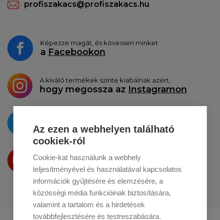
profiszakacs@profiszakacs.hu
Képezze magát, és kövessen minket
a
Facebookon
A kiváló termékek szinte kiabálnak azért,
hogy megossza az
Instagramon
Az újdonságokat
a
Twitteren
tesszük közzé
Az ezen a webhelyen található
cookiek-ról
Termékeinket
Cookie-kat használunk a webhely
a
Youtube-on
is bemutatjuk
teljesítményével és használatával kapcsolatos
információk gyűjtésére és elemzésére, a
közösségi média funkcióinak biztosítására,
valamint a tartalom és a hirdetések
továbbfejlesztésére és testreszabására.