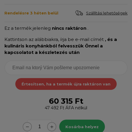
Szállítási lehetőségek
Rendelésre 3 héten belül
Ez a termék jelenleg
nincs raktáron
.
Kattintson az alábbiakra, írja be e-mail címét
, és a
kulináris konyhánkból felvesszük Önnel a
kapcsolatot a készletezés után
Értesítsen, ha a termék újra raktáron van
60 315 Ft
47 492 Ft
ÁFA nélkül
Kosárba helyez