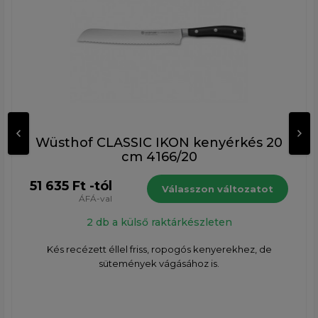
Wüsthof CLASSIC IKON kenyérkés 20
cm 4166/20
51 635 Ft -tól
Válasszon változatot
ÁFÁ-val
2 db a külső raktárkészleten
Kés recézett éllel friss, ropogós kenyerekhez, de
sütemények vágásához is.