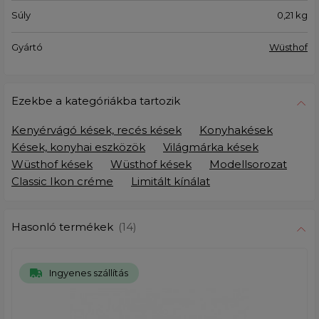
Súly
0,21
kg
Gyártó
Wüsthof
Ezekbe a kategóriákba tartozik
Kenyérvágó kések, recés kések
Konyhakések
Kések, konyhai eszközök
Világmárka kések
Wüsthof kések
Wüsthof kések
Modellsorozat
Classic Ikon créme
Limitált kínálat
Hasonló termékek
(14)
Ingyenes szállítás