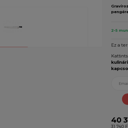
Gravíro
pengér
2-5 mu
Ez a te
Kattint
kulinár
kapcso
40 3
31 740 F