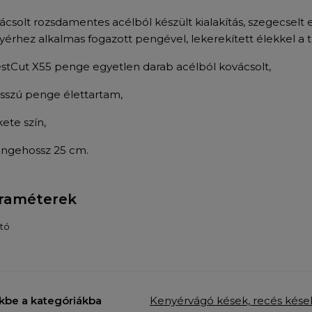
ácsolt rozsdamentes acélból készült kialakítás, szegecsel
yérhez alkalmas fogazott pengével, lekerekített élekkel a 
estCut X55 penge egyetlen darab acélból kovácsolt,
osszú penge élettartam,
kete szín,
engehossz 25 cm.
raméterek
tó
kbe a kategóriákba
Kenyérvágó kések, recés kése