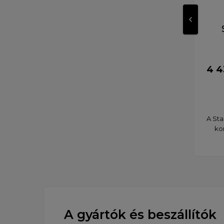
4 4
A Sta
ko
A gyártók és beszállítók