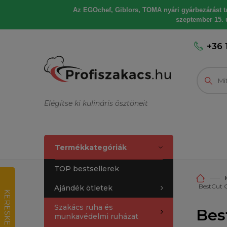
Az EGOchef, Giblors, TOMA nyári gyárbezárást tart
szeptember 15. u
+36 
Elégítse ki kulináris ösztöneit
Termékkategóriák
TOP bestsellerek
BestCut G
Ajándék ötletek
K
E
R
E
S
K
E
D
E
L
M
I
R
T
É
K
E
L
É
Szakács ruha és
Bes
munkavédelmi ruházat