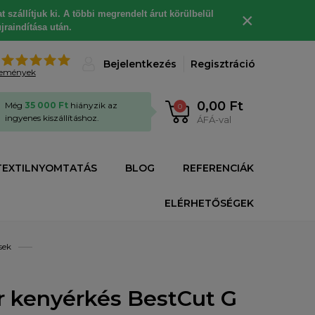
 szállítjuk ki. A többi megrendelt árut körülbelül
×
jraindítása után.
%
Bejelentkezés
Regisztráció
lemények
0,00 Ft
Még
35 000 Ft
hiányzik az
0
ingyenes kiszállításhoz.
ÁFÁ-val
TEXTILNYOMTATÁS
BLOG
REFERENCIÁK
ELÉRHETŐSÉGEK
sek
r kenyérkés BestCut G