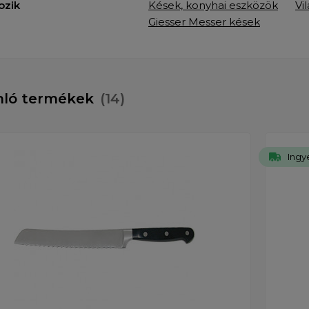
ozik
Kések, konyhai eszközök
Vi
Giesser Messer kések
nló termékek
(14)
Ingye