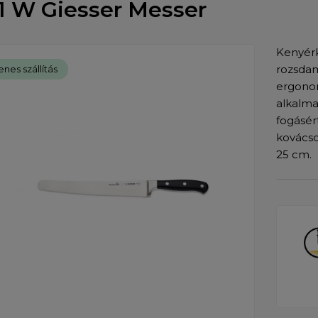
1 W Giesser Messer
Kenyérk
rozsdam
enes szállítás
ergono
alkalma
fogásér
kovácso
25 cm.