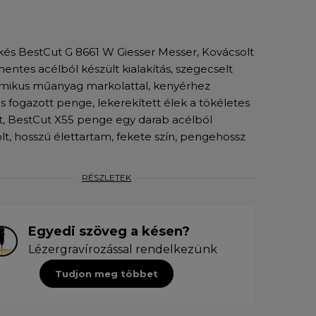
és BestCut G 8661 W Giesser Messer, Kovácsolt
entes acélból készült kialakítás, szegecselt
mikus műanyag markolattal, kenyérhez
s fogazott penge, lekerekített élek a tökéletes
t, BestCut X55 penge egy darab acélból
lt, hosszú élettartam, fekete szín, pengehossz
RÉSZLETEK
Egyedi szöveg a késen?
Lézergravírozással rendelkezünk
Tudjon meg többet