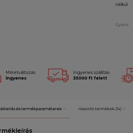
nélkül
Gyártó
Méretváltozás
Ingyenes szállítás
ingyenes
35000 ft felett
ékleírás és termékparaméterek
Hasonló termékek
(14)
rmékleírás