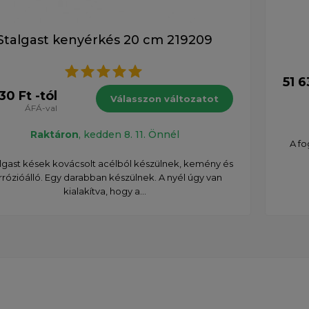
Stalgast kenyérkés 20 cm 219209
51 6
30 Ft -tól
Válasszon változatot
ÁFÁ-val
Raktáron
, kedden 8. 11. Önnél
A fo
lgast kések kovácsolt acélból készülnek, kemény és
rrózióálló. Egy darabban készülnek. A nyél úgy van
kialakítva, hogy a...