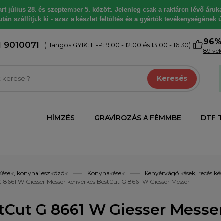
 július 28. és szeptember 5. között. Jelenleg csak a raktáron lévő árukat
tán szállítjuk ki - azaz a készlet feltöltés és a gyártók tevékenységének ú
96
1 9010071
(Hangos GYIK: H-P: 9:00 - 12:00 és 13:00 - 16:30)
89 vé
Keresés
HÍMZÉS
GRAVÍROZÁS A FÉMMBE
DTF 
Kések, konyhai eszközök
Konyhakések
Kenyérvágó kések, recés ké
 8661 W Giesser Messer kenyérkés BestCut G 8661 W Giesser Messer
tCut G 8661 W Giesser Messe