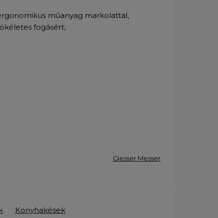
t ergonomikus műanyag markolattal,
tökéletes fogásért,
Giesser Messer
k
Konyhakések