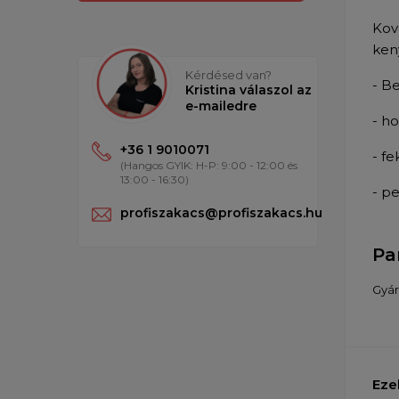
Kov
ken
Kérdésed van?
- B
Kristina válaszol az
e-mailedre
- h
+36 1 9010071
- fe
(Hangos GYIK: H-P: 9:00 - 12:00 és
13:00 - 16:30)
- p
profiszakacs@profiszakacs.hu
Pa
Gyár
Eze