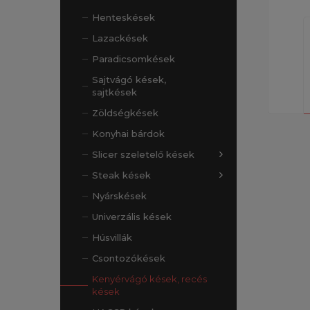
Henteskések
Lazackések
Paradicsomkések
Sajtvágó kések,
sajtkések
Zöldségkések
Konyhai bárdok
Slicer szeletelő kések
Steak kések
Nyárskések
Univerzális kések
Húsvillák
Csontozókések
Kenyérvágó kések, recés
kések