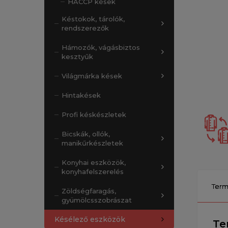
HACCP kések
Késtokok, tárolók,
rendszerezők
Hámozók, vágásbiztos
kesztyűk
Világmárka kések
Hintakések
Profi késkészletek
Bicskák, ollók,
manikűrkészletek
Konyhai eszközök,
konyhafelszerelés
Term
Zöldségfaragás,
gyümölcsszobrászat
Késélező eszközök
Te