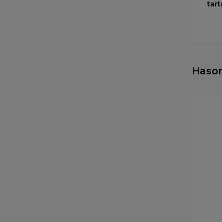
tart
Haso