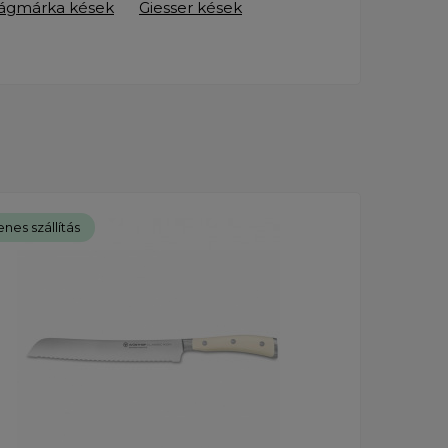
lágmárka kések
Giesser kések
nes szállítás
Ingye