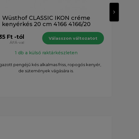
Wüsthof CLASSIC IKON créme
kenyérkés 20 cm 4166 4166/20
35 Ft -tól
77 6
Válasszon változatot
ÁFÁ-val
1 db a külső raktárkészleten
gazott pengéjű kés alkalmas friss, ropogós kenyér,
K
de sütemények vágására is.
sütem