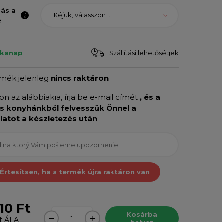
zás a
Kéjük, válasszon ...
e
Szállítási lehetőségek
nkanap
rmék jelenleg
nincs raktáron
.
son az alábbiakra, írja be e-mail címét
, és a
is konyhánkból felvesszük Önnel a
latot a készletezés után
Értesítsen, ha a termék újra raktáron van
10 Ft
Kosárba
t
ÁFA
helyez