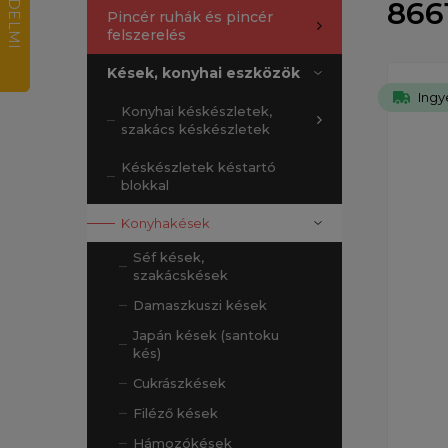
866
Pincér ruhák és pincér
felszerelés
Kések, konyhai eszközök
Ingy
Konyhai késkészletek,
szakács késkészletek
Késkészletek késtartó
blokkal
Konyhakések
Séf kések,
szakácskések
Damaszkuszi kések
Japán kések (santoku
kés)
Cukrászkések
Filéző kések
Hámozókések