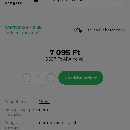
pengére
RAKTÁRON > 5 db
Szállítási lehetőségek
kedden 8. 11. Önnél
7 095 Ft
5 587 Ft
ÁFA nélkül
Kosárba helyez
Pengehossz
16 cm
Mosogatógépben
nem
mosható
Penge
nem kovácsolt acél
anyaga