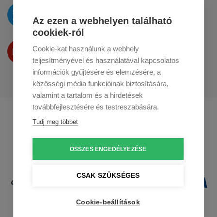
Az újdonságokat
a
Twitteren
tesszük közzé
Az ezen a webhelyen található
cookiek-ról
Termékeinket
Cookie-kat használunk a webhely
a
Youtube-on
is bemutatjuk
teljesítményével és használatával kapcsolatos
információk gyűjtésére és elemzésére, a
közösségi média funkcióinak biztosítására,
valamint a tartalom és a hirdetések
továbbfejlesztésére és testreszabására.
Profikuchar.sk
Profikuchař.cz
Tudj meg többet
Profikoch.at
ÖSSZES ENGEDÉLYEZÉSE
CSAK SZÜKSÉGES
Cookie-beállítások