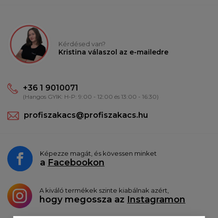
Kérdésed van?
Kristina válaszol az e-mailedre
+36 1 9010071
(Hangos GYIK: H-P: 9:00 - 12:00 és 13:00 - 16:30)
profiszakacs@profiszakacs.hu
Képezze magát, és kövessen minket
a
Facebookon
A kiváló termékek szinte kiabálnak azért,
hogy megossza az
Instagramon