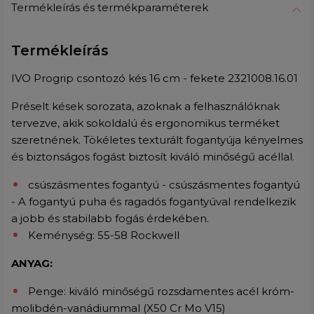
Termékleírás és termékparaméterek
Termékleírás
IVO Progrip csontozó kés 16 cm - fekete 2321008.16.01
Préselt kések sorozata, azoknak a felhasználóknak
tervezve, akik sokoldalú és ergonomikus terméket
szeretnének. Tökéletes texturált fogantyúja kényelmes
és biztonságos fogást biztosít kiváló minőségű acéllal.
csúszásmentes fogantyú - csúszásmentes fogantyú
- A fogantyú puha és ragadós fogantyúval rendelkezik
a jobb és stabilabb fogás érdekében.
Keménység: 55-58 Rockwell
ANYAG:
Penge: kiváló minőségű rozsdamentes acél króm-
molibdén-vanádiummal (X50 Cr Mo V15)