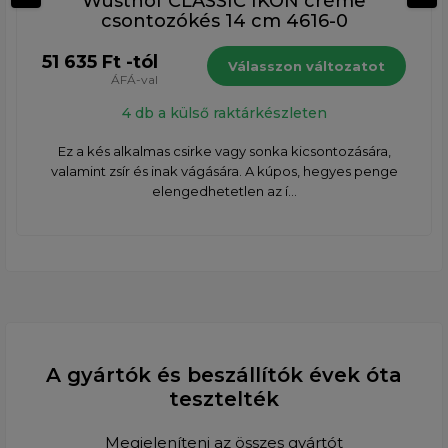
Wüsthof CLASSIC IKON créme
csontozókés 14 cm 4616-0
51 635 Ft -tól
Válasszon változatot
ÁFÁ-val
4 db a külső raktárkészleten
Ez a kés alkalmas csirke vagy sonka kicsontozására,
valamint zsír és inak vágására. A kúpos, hegyes penge
elengedhetetlen az í...
A gyártók és beszállítók évek óta
tesztelték
Megjeleníteni az összes gyártót