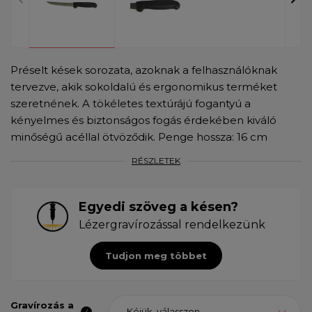
Préselt kések sorozata, azoknak a felhasználóknak
tervezve, akik sokoldalú és ergonomikus terméket
szeretnének. A tökéletes textúrájú fogantyú a
kényelmes és biztonságos fogás érdekében kiváló
minőségű acéllal ötvöződik. Penge hossza: 16 cm
RÉSZLETEK
Egyedi szöveg a késen?
Lézergravírozással rendelkezünk
Tudjon meg többet
Gravírozás a
Kéjük, válasszon ...