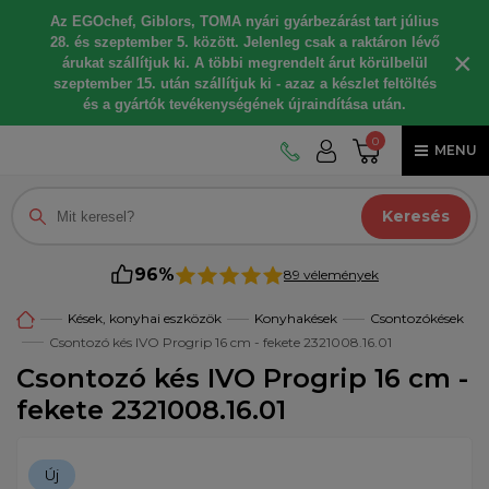
Az EGOchef, Giblors, TOMA nyári gyárbezárást tart július
28. és szeptember 5. között. Jelenleg csak a raktáron lévő
×
árukat szállítjuk ki. A többi megrendelt árut körülbelül
szeptember 15. után szállítjuk ki - azaz a készlet feltöltés
és a gyártók tevékenységének újraindítása után.
0
MENU
Keresés
96%
89 vélemények
Kések, konyhai eszközök
Konyhakések
Csontozókések
Csontozó kés IVO Progrip 16 cm - fekete 2321008.16.01
Csontozó kés IVO Progrip 16 cm -
fekete 2321008.16.01
Új