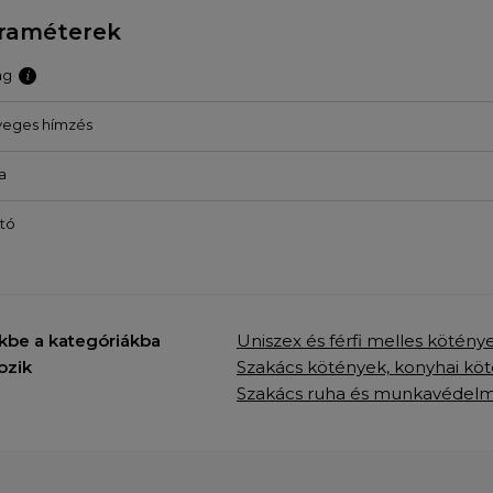
raméterek
ag
veges hímzés
a
tó
kbe a kategóriákba
Uniszex és férfi melles kötény
ozik
Szakács kötények, konyhai kö
Szakács ruha és munkavédelm