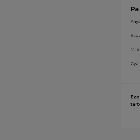
Pa
Any
Szö
Mint
Gyár
Eze
tart