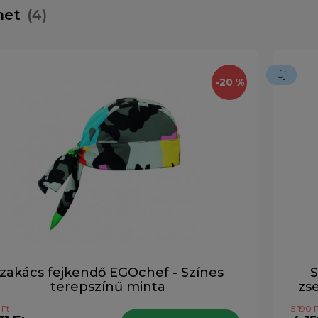
öhet
(4)
Új
-20 %
zakács fejkendő EGOchef - Színes
S
terepszínű minta
zs
 Ft
5 190 