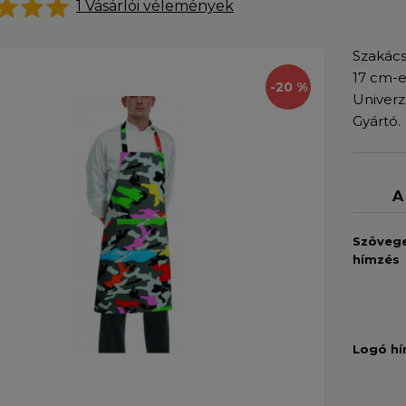
1
Vásárlói vélemények
Szakács
17 cm-e
-20 %
Univerz
Gyártó.
A
Szöveg
hímzés
Logó h