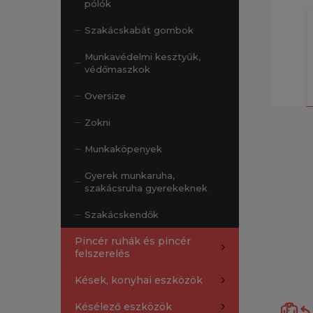
pólók
Szakácskabát gombok
Munkavédelmi kesztyűk,
védőmaszkok
Oversize
Zokni
Munkaköpenyek
Gyerek munkaruha,
szakácsruha gyerekeknek
Szakácskendők
Pincér ruhák és pincér
felszerelés
Kések, konyhai eszközök
Késélező eszközök