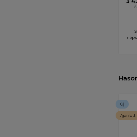
3 4
Á
S
néps
Haso
Új
Ajánlott