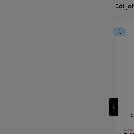
Jól j
Új
S
4 290