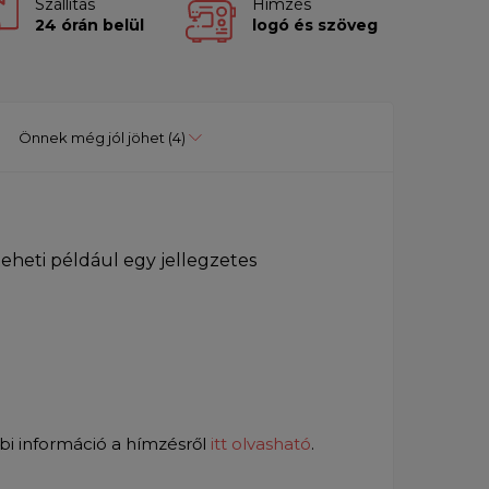
Szállítás
Hímzés
24 órán belül
logó és szöveg
Önnek még jól jöhet
(4)
heti például egy jellegzetes
bi információ a hímzésről
itt olvasható
.