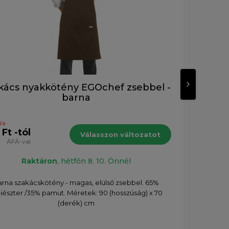
kács nyakkötény EGOchef zsebbel -
Sza
barna
Ft
8 590 
 Ft -tól
6 87
Válasszon változatot
ÁFÁ-val
Raktáron
, hétfőn 8. 10. Önnél
rna szakácskötény - magas, elülső zsebbel. 65%
Stílu
iészter /35% pamut. Méretek: 90 (hosszúság) x 70
kötöt
(derék) cm