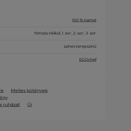
100 % pamut
hímzés nélkül, 1. sor:, 2. sor:, 3. sor:
színes terepszínű
EGOchef
ek
Melles kötények
tény
i ruházat
Új