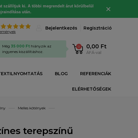
 szállítjuk ki. A többi megrendelt árut körülbelül
×
jraindítása után.
%
Bejelentkezés
Regisztráció
lemények
0,00 Ft
Még
35 000 Ft
hiányzik az
0
ingyenes kiszállításhoz.
ÁFÁ-val
TEXTILNYOMTATÁS
BLOG
REFERENCIÁK
ELÉRHETŐSÉGEK
ény
Melles kötények
ínes terepszínű