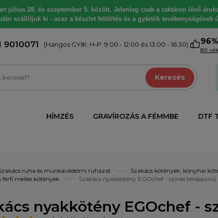
 július 28. és szeptember 5. között. Jelenleg csak a raktáron lévő árukat
tán szállítjuk ki - azaz a készlet feltöltés és a gyártók tevékenységének ú
96
1 9010071
(Hangos GYIK: H-P: 9:00 - 12:00 és 13:00 - 16:30)
89 vé
Keresés
HÍMZÉS
GRAVÍROZÁS A FÉMMBE
DTF 
Szakács ruha és munkavédelmi ruházat
Szakács kötények, konyhai köt
 férfi melles kötények
Szakács nyakkötény EGOchef - színes terepszínű
kács nyakkötény EGOchef - sz