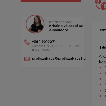
Kérdésed van?
Kristina válaszol az
e-mailedre
Term
+36 1 9010071
(Hangos GYIK: H-P: 9:00 - 12:00 és
Te
13:00 - 16:30)
A k
profiszakacs@profiszakacs.hu
köt