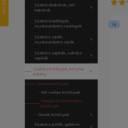
Szakácskabátok, séf
kabátok
Szakácsnadrágok,
Új
munkavédelmi nadrágok
Szakács cipők,
munkavédelmi cipők
Szakács sapkák, cukrász
sapkák
Szakács kötények, konyhai
kötény
Melles kötények
Női melles kötények
Uniszex és férfi melles
kötények
Derék kötények
Szakács pólók, galléros