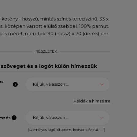
 kötény - hosszú, mintás színes terepszínű. 33 x
s, középen varrott elülső zsebbel. 100% pamut.
ális méret, méretek: 90 (hossz) x 70 (derék) cm.
RÉSZLETEK
 szöveget és a logót külön hímezzük
es
Kéjük, válasszon ...
Példák a hímzésre
Kéjük, válasszon ...
ímzés
(személyes logó, étterem, kedvenc felirat, ... )