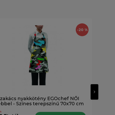
Új
-20 %
Ajánlott
zakács nyakkötény EGOchef NŐI
ebbel - Színes terepszínű 70x70 cm
Ft
16 890