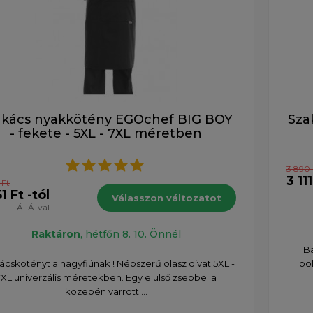
akács nyakkötény EGOchef BIG BOY
Sza
- fekete - 5XL - 7XL méretben
3 890 
3 111
 Ft
1 Ft -tól
Válasszon változatot
ÁFÁ-val
Raktáron
, hétfőn 8. 10. Önnél
Ba
cskötényt a nagyfiúnak ! Népszerű olasz divat 5XL -
pol
7XL univerzális méretekben. Egy elülső zsebbel a
közepén varrott ...