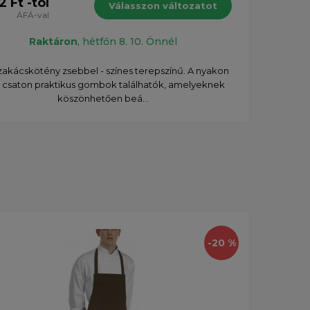
2 Ft -tól
13 51
Válasszon változatot
ÁFÁ-val
Raktáron
, hétfőn 8. 10. Önnél
zakácskötény zsebbel - színes terepszínű. A nyakon
Szak
ő csaton praktikus gombok találhatók, amelyeknek
lehet
köszönhetően beá...
Új
-20 %