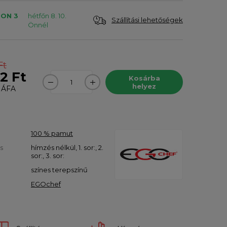
ON 3
hétfőn 8. 10.
Szállítási lehetőségek
Önnél
Ft
2 Ft
Kosárba
helyez
ÁFA
100 % pamut
s
hímzés nélkül, 1. sor:, 2.
sor:, 3. sor:
színes terepszínű
EGOchef