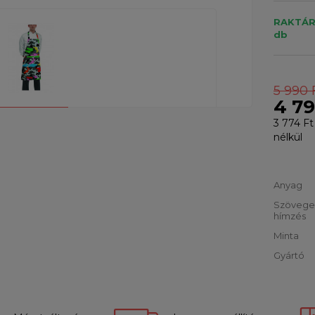
RAKTÁR
db
5 990 
4 79
3 774 Ft
nélkül
Anyag
Szövege
hímzés
Minta
Gyártó