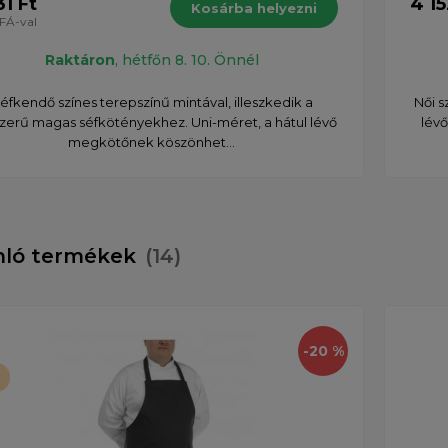
31 Ft
4 15
Kosárba helyezni
FÁ-val
Raktáron
, hétfőn 8. 10. Önnél
éfkendő színes terepszínű mintával, illeszkedik a
Női s
zerű magas séfkötényekhez. Uni-méret, a hátul lévő
lév
megkötőnek köszönhet...
nló termékek
(14)
-20 %