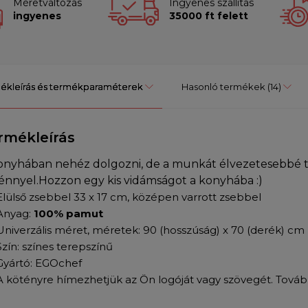
Méretváltozás
Ingyenes szállítás
ingyenes
35000 ft felett
ékleírás és termékparaméterek
Hasonló termékek
(14)
rmékleírás
onyhában nehéz dolgozni, de a munkát élvezetesebbé te
énnyel.Hozzon egy kis vidámságot a konyhába :)
Elülső zsebbel 33 x 17 cm, középen varrott zsebbel
Anyag:
100% pamut
Univerzális méret, méretek: 90 (hosszúság) x 70 (derék) cm
Szín: színes terepszínű
Gyártó: EGOchef
A kötényre hímezhetjük az Ön logóját vagy szövegét. Továb