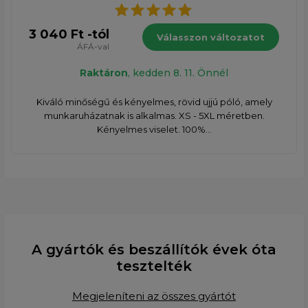
3 040 Ft -tól
Válasszon változatot
ÁFÁ-val
Raktáron
, kedden 8. 11. Önnél
Kiváló minőségű és kényelmes, rövid ujjú póló, amely
munkaruházatnak is alkalmas. XS - 5XL méretben.
Kényelmes viselet. 100%...
A gyártók és beszállítók évek óta
tesztelték
Megjeleníteni az összes gyártót