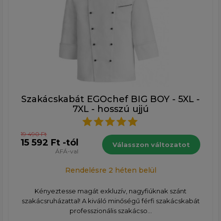
Szakácskabát EGOchef BIG BOY - 5XL -
7XL - hosszú ujjú
19 490 Ft
15 592 Ft -tól
Válasszon változatot
ÁFÁ-val
Rendelésre 2 héten belül
Kényeztesse magát exkluzív, nagyfiúknak szánt
szakácsruházattal! A kiváló minőségű férfi szakácskabát
professzionális szakácso...