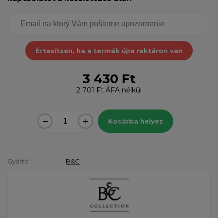
Értesítsen, ha a termék újra raktáron van
3 430 Ft
2 701 Ft
ÁFA nélkül
Kosárba helyez
Gyártó
B&C