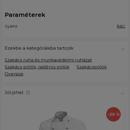
Paraméterek
Gyártó
B&C
Ezekbe a kategóriákba tartozik
Szakács ruha és munkavédelmi ruházat
Szakács pólók, galléros pólók
Szakácspólók
Oversize
Jól jöhet
(1)
-20 %