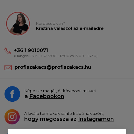
Kérdésed van?
Kristina válaszol az e-mailedre
+36 1 9010071
(Hangos GYIK: H-P: 9:00 - 12:00 és 13:00 - 16:30)
profiszakacs@profiszakacs.hu
Képezze magát, és kövessen minket
a
Facebookon
A kiváló termékek szinte kiabálnak azért,
hogy megossza az
Instagramon