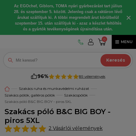
Az EGOchef, Giblors, TOMA nyári gyárbezárást tart július
28. és szeptember 5. között. Jelenleg csak a raktáron lévő
×
árukat szállítjuk ki. A többi megrendelt árut körülbelül
szeptember 15. után szállítjuk ki - azaz a készlet feltöltés
és a gyártók tevékenységének újraindítása után.
0
MENU
Keresés
96%
89 vélemények
Szakács ruha és munkavédelmi ruházat
Szakács pólók, galléros pólók
Szakácspólók
Szakács póló B&C BIG BOY - piros 5XL
Szakács póló B&C BIG BOY -
piros 5XL
2
Vásárlói vélemények