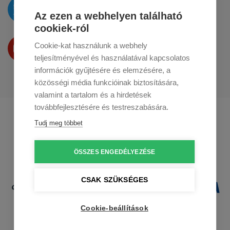
Az újdonságokat
a
Twitteren
tesszük közzé
Az ezen a webhelyen található
cookiek-ról
Termékeinket
Cookie-kat használunk a webhely
a
Youtube-on
is bemutatjuk
teljesítményével és használatával kapcsolatos
információk gyűjtésére és elemzésére, a
közösségi média funkcióinak biztosítására,
valamint a tartalom és a hirdetések
továbbfejlesztésére és testreszabására.
Profikuchar.sk
Profikuchař.cz
Tudj meg többet
Profikoch.at
ÖSSZES ENGEDÉLYEZÉSE
CSAK SZÜKSÉGES
Cookie-beállítások