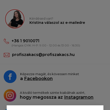
Kérdésed van?
Kristina válaszol az e-mailedre
+36 1 9010071
(Hangos GYIK: H-P: 9:00 - 12:00 és 13:00 - 16:30)
profiszakacs@profiszakacs.hu
Képezze magát, és kövessen minket
a
Facebookon
A kiváló termékek szinte kiabálnak azért,
hogy megossza az
Instagramon