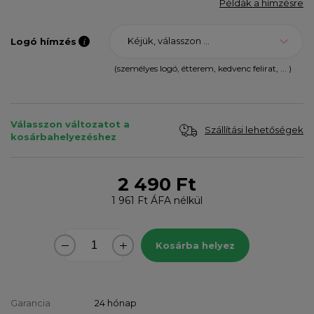
Példák a hímzésre
Kéjük, válasszon ...
Logó hímzés
(személyes logó, étterem, kedvenc felirat, ... )
Válasszon változatot a
Szállítási lehetőségek
kosárbahelyezéshez
2 490 Ft
1 961 Ft
ÁFA nélkül
Kosárba helyez
Garancia
24 hónap