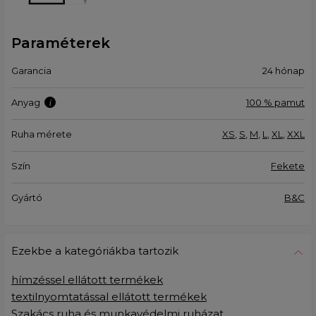
Paraméterek
Garancia
24 hónap
Anyag
100 % pamut
Ruha mérete
XS
,
S
,
M
,
L
,
XL
,
XXL
Szín
Fekete
Gyártó
B&C
Ezekbe a kategóriákba tartozik
hímzéssel ellátott termékek
textilnyomtatással ellátott termékek
Szakács ruha és munkavédelmi ruházat