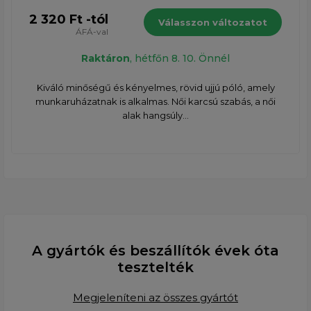
2 320 Ft -tól
Válasszon változatot
ÁFÁ-val
Raktáron
, hétfőn 8. 10. Önnél
Kiváló minőségű és kényelmes, rövid ujjú póló, amely
munkaruházatnak is alkalmas. Női karcsú szabás, a női
alak hangsúly...
A gyártók és beszállítók évek óta
tesztelték
Megjeleníteni az összes gyártót