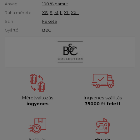
Anyag
100 % pamut
Ruha mérete
XS
,
S
,
M
,
L
,
XL
,
XXL
Szín
Fekete
Gyártó
B&C
Méretváltozás
Ingyenes szállítás
ingyenes
35000 ft felett
Szállítás
Hímzés