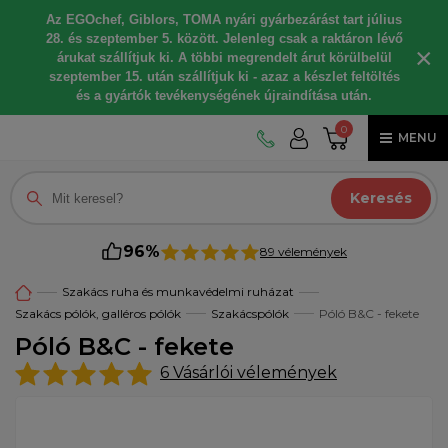
Az EGOchef, Giblors, TOMA nyári gyárbezárást tart július
28. és szeptember 5. között. Jelenleg csak a raktáron lévő
×
árukat szállítjuk ki. A többi megrendelt árut körülbelül
szeptember 15. után szállítjuk ki - azaz a készlet feltöltés
és a gyártók tevékenységének újraindítása után.
0
MENU
Keresés
96%
89 vélemények
Szakács ruha és munkavédelmi ruházat
Szakács pólók, galléros pólók
Szakácspólók
Póló B&C - fekete
Póló B&C - fekete
6
Vásárlói vélemények