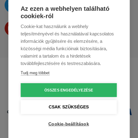
Az újdonságokat
a
Twitteren
tesszük közzé
Az ezen a webhelyen található
cookiek-ról
Termékeinket
Cookie-kat használunk a webhely
a
Youtube-on
is bemutatjuk
teljesítményével és használatával kapcsolatos
információk gyűjtésére és elemzésére, a
közösségi média funkcióinak biztosítására,
valamint a tartalom és a hirdetések
továbbfejlesztésére és testreszabására.
Profikuchar.sk
Profikuchař.cz
Tudj meg többet
Profikoch.at
ÖSSZES ENGEDÉLYEZÉSE
CSAK SZÜKSÉGES
Cookie-beállítások