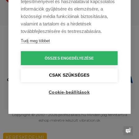
teljesítményével és használatával kapcsolatos
információk gyűjtésére és elemzésére, a
közösségi média funkcióinak biztosítására,
valamint a tartalom és a hirdetések
továbbfejlesztésére és testreszabására.
Profikuchar.sk
Profikuchař.cz
Tudj meg többet
Profikoch.at
ÖSSZES ENGEDÉLYEZÉSE
CSAK SZÜKSÉGES
Cookie-beállítások
Copyright © 2010 - 2026 profiszakacs.hu Minden jog fenntartva
eshop méretre
készült
vibration.sk
KERESKEDELMI