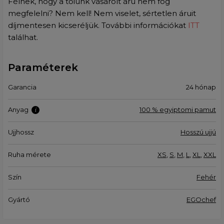
Félnek, hogy a tőlünk vásárolt áru nem fog
megfelelni? Nem kell! Nem viselet, sértetlen áruit
díjmentesen kicseréljük. További információkat
ITT
találhat.
Paraméterek
Garancia
24 hónap
Anyag
100 % egyiptomi pamut
Ujjhossz
Hosszú ujjú
Ruha mérete
XS
,
S
,
M
,
L
,
XL
,
XXL
Szín
Fehér
Gyártó
EGOchef