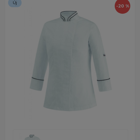
Új
-20 %