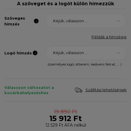
A szöveget és a logót külön hímezzük
Szöveges
Kéjük, válasszon ...
hímzés
Példák a hímzésre
Kéjük, válasszon ...
Logó hímzés
(személyes logó, étterem, kedvenc felirat, ... )
Válasszon változatot a
Szállítási lehetőségek
kosárbahelyezéshez
19 890 Ft
15 912 Ft
12 529 Ft
ÁFA nélkül