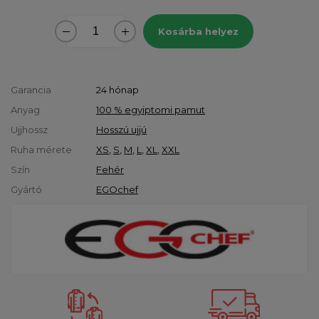
Kosárba helyez
Garancia
24 hónap
Anyag
100 % egyiptomi pamut
Ujjhossz
Hosszú ujjú
Ruha mérete
XS
,
S
,
M
,
L
,
XL
,
XXL
Szín
Fehér
Gyártó
EGOchef