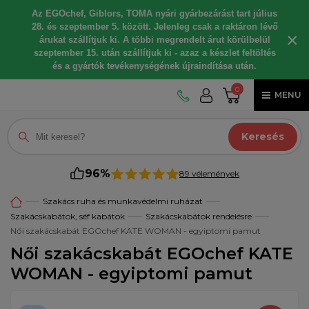
Az EGOchef, Giblors, TOMA nyári gyárbezárást tart július
28. és szeptember 5. között. Jelenleg csak a raktáron lévő
×
árukat szállítjuk ki. A többi megrendelt árut körülbelül
szeptember 15. után szállítjuk ki - azaz a készlet feltöltés
és a gyártók tevékenységének újraindítása után.
0
MENU
Keresés
96%
89 vélemények
Szakács ruha és munkavédelmi ruházat
Szakácskabátok, séf kabátok
Szakácskabátok rendelésre
Női szakácskabát EGOchef KATE WOMAN - egyiptomi pamut
Női szakácskabát EGOchef KATE
WOMAN - egyiptomi pamut