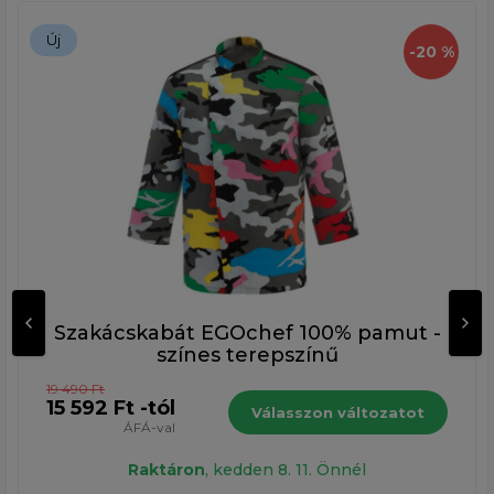
Új
-20 %
Szakácskabát EGOchef 100% pamut -
színes terepszínű
19 490 Ft
15 592 Ft -tól
Válasszon változatot
ÁFÁ-val
Raktáron
, kedden 8. 11. Önnél