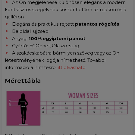
Az Ön megjelenése különösen elegáns a modern
kontrasztos szegélynek köszönhetően az ujjakon és a
galléron
Elegáns és praktikus rejtett
patentos rögzítés
Baloldali ujjzseb
Anyag:
100% egyiptomi pamut
Gyártó: EGOchef, Olaszország
A szakácskabátra bármilyen szöveg vagy az Ön
létesítményének logója hímezhető. További
információ a hímzésről
itt olvasható
Mérettábla