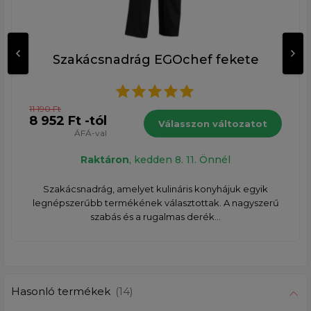
Szakácsnadrág EGOchef fekete
11 190 Ft
8 952 Ft -tól
Válasszon változatot
ÁFÁ-val
Raktáron
, kedden 8. 11. Önnél
Szakácsnadrág, amelyet kulináris konyhájuk egyik
legnépszerűbb termékének választottak. A nagyszerű
szabás és a rugalmas derék...
Hasonló termékek
(14)