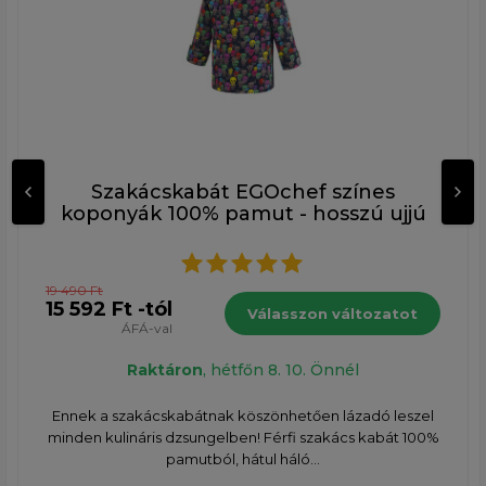
Szakácskabát EGOchef színes
koponyák 100% pamut - hosszú ujjú
19 490 Ft
15 592 Ft -tól
Válasszon változatot
ÁFÁ-val
Raktáron
, hétfőn 8. 10. Önnél
Ennek a szakácskabátnak köszönhetően lázadó leszel
minden kulináris dzsungelben! Férfi szakács kabát 100%
pamutból, hátul háló...