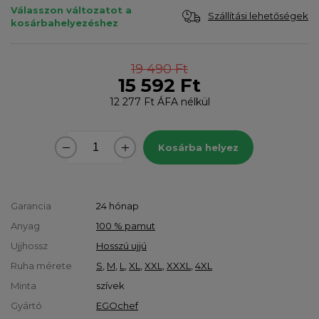
Válasszon változatot a
Szállítási lehetőségek
kosárbahelyezéshez
19 490 Ft
15 592 Ft
12 277 Ft
ÁFA nélkül
Kosárba helyez
Garancia
24 hónap
Anyag
100 % pamut
Ujjhossz
Hosszú ujjú
Ruha mérete
S
,
M
,
L
,
XL
,
XXL
,
XXXL
,
4XL
Minta
szívek
Gyártó
EGOchef