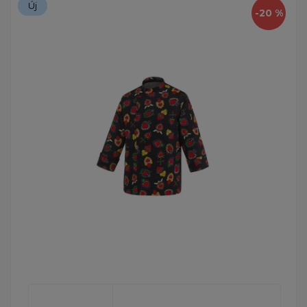
Új
-20 %