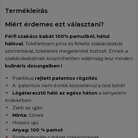
Termékleírás
Miért érdemes ezt választani?
Férfi szakács kabát 100% pamutból, hátul
hálóval.
Tökéletesen
piros és fekete szakácskabát
szívmintával
, tökéletes megjelenést biztosít.
Ennek a
szakácskabátnak köszönhetően vidámság lesz minden
kulináris dzsungelben !
Praktikus
rejtett patentos rögzítés
A patentok nem érintik közvetlenül a test bőrét
Légáteresztő háló az egész háton
a kényelem
érdekében
Zseb az ujján
Minta:
Szívek
Hosszú ujjú
Anyag:
100
% pamut
Professzionális ruházat szakácsoknak