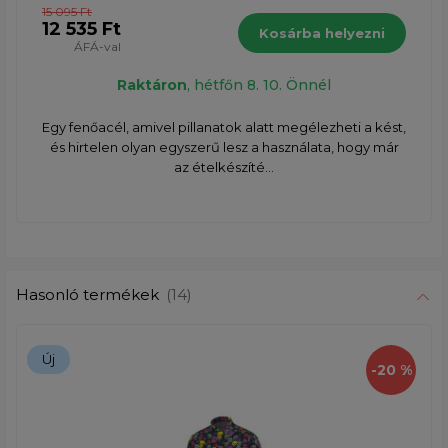
15 095 Ft
12 535 Ft
Kosárba helyezni
ÁFÁ-val
Raktáron
, hétfőn 8. 10. Önnél
Egy fenőacél, amivel pillanatok alatt megélezheti a kést,
és hirtelen olyan egyszerű lesz a használata, hogy már
az ételkészíté...
Hasonló termékek
(14)
Új
-20 %