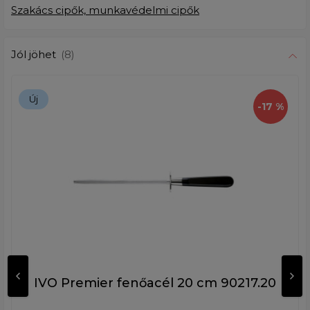
Szakács cipők, munkavédelmi cipők
Jól jöhet
(8)
Új
-17 %
IVO Premier fenőacél 20 cm 90217.20