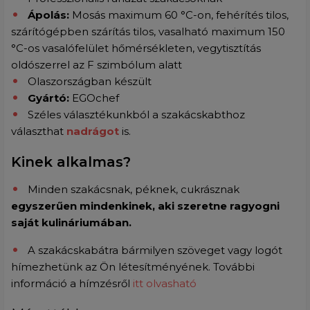
Ápolás:
Mosás maximum 60 °C-on, fehérítés tilos,
szárítógépben szárítás tilos, vasalható maximum 150
°C-os vasalófelület hőmérsékleten, vegytisztítás
oldószerrel az F szimbólum alatt
Olaszországban készült
Gyártó:
EGOchef
Széles választékunkból a szakácskabthoz
választhat
nadrágot
is.
Kinek alkalmas?
Minden szakácsnak, péknek, cukrásznak
egyszerűen mindenkinek, aki szeretne ragyogni
saját kulináriumában.
A szakácskabátra bármilyen szöveget vagy logót
hímezhetünk az Ön létesítményének. További
információ a hímzésről
itt olvasható