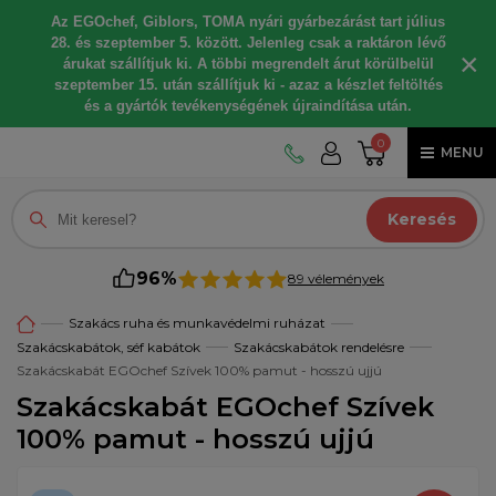
Az EGOchef, Giblors, TOMA nyári gyárbezárást tart július
28. és szeptember 5. között. Jelenleg csak a raktáron lévő
×
árukat szállítjuk ki. A többi megrendelt árut körülbelül
szeptember 15. után szállítjuk ki - azaz a készlet feltöltés
és a gyártók tevékenységének újraindítása után.
0
MENU
Keresés
96%
89 vélemények
Szakács ruha és munkavédelmi ruházat
Szakácskabátok, séf kabátok
Szakácskabátok rendelésre
Szakácskabát EGOchef Szívek 100% pamut - hosszú ujjú
Szakácskabát EGOchef Szívek
100% pamut - hosszú ujjú