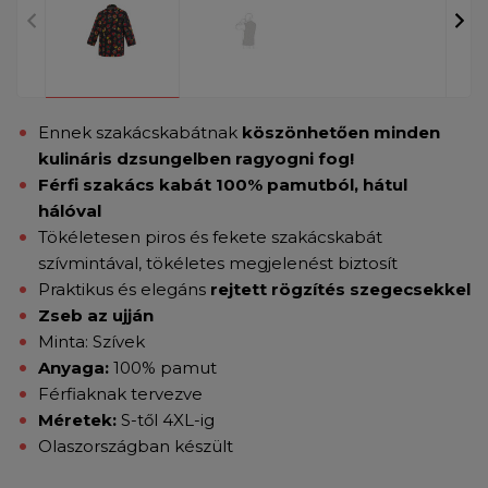
Ennek szakácskabátnak
köszönhetően minden
kulináris dzsungelben ragyogni fog!
Férfi szakács kabát 100% pamutból, hátul
hálóval
Tökéletesen piros és fekete szakácskabát
szívmintával, tökéletes megjelenést biztosít
Praktikus és elegáns
rejtett rögzítés szegecsekkel
Zseb az ujján
Minta: Szívek
Anyaga:
100% pamut
Férfiaknak tervezve
Méretek:
S-től 4XL-ig
Olaszországban készült