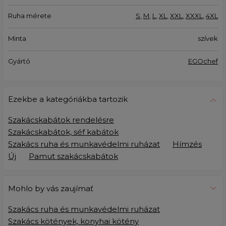
Ruha mérete
S
,
M
,
L
,
XL
,
XXL
,
XXXL
,
4XL
Minta
szívek
Gyártó
EGOchef
Ezekbe a kategóriákba tartozik
Szakácskabátok rendelésre
Szakácskabátok, séf kabátok
Szakács ruha és munkavédelmi ruházat
Hímzés
Új
Pamut szakácskabátok
Mohlo by vás zaujímať
Szakács ruha és munkavédelmi ruházat
Szakács kötények, konyhai kötény