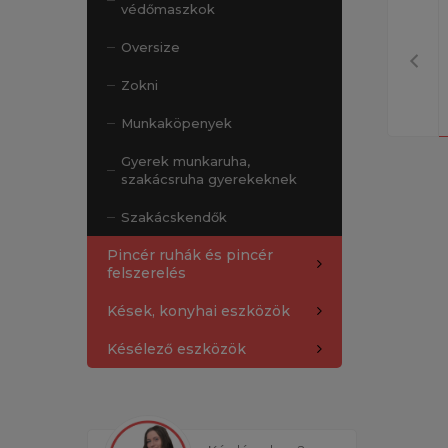
védőmaszkok
Oversize
Zokni
Munkaköpenyek
Gyerek munkaruha,
szakácsruha gyerekeknek
Szakácskendők
Pincér ruhák és pincér
felszerelés
Kések, konyhai eszközök
Késélező eszközök