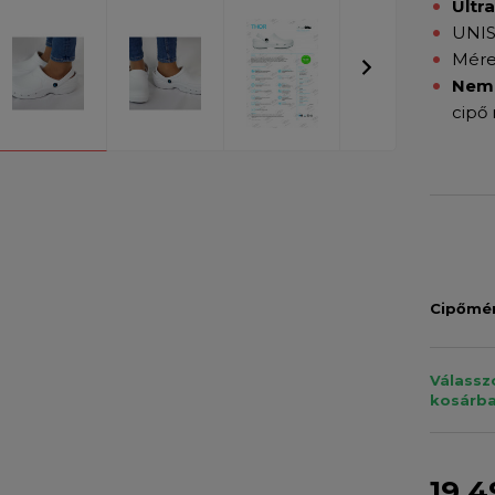
Ultr
UNIS
Mére
Nem 
cipő
Cipőmé
Válassz
kosárba
19 4