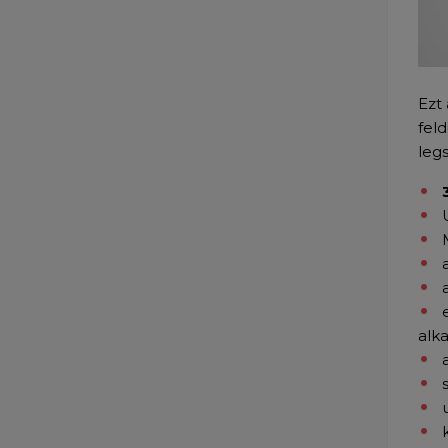
Ezt 
fel
leg
alk