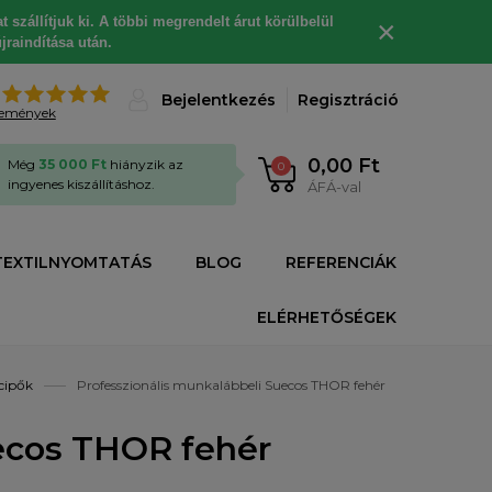
 szállítjuk ki. A többi megrendelt árut körülbelül
×
jraindítása után.
%
Bejelentkezés
Regisztráció
lemények
0,00 Ft
Még
35 000 Ft
hiányzik az
0
ingyenes kiszállításhoz.
ÁFÁ-val
TEXTILNYOMTATÁS
BLOG
REFERENCIÁK
ELÉRHETŐSÉGEK
cipők
Professzionális munkalábbeli Suecos THOR fehér
uecos THOR fehér