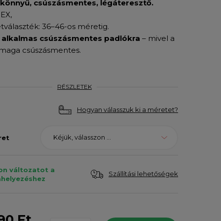
akönnyű, csúszásmentes, légáteresztő.
EX,
tválaszték: 36–46-os méretig.
alkalmas csúszásmentes padlókra
– mivel a
 maga csúszásmentes.
RÉSZLETEK
Hogyan válasszuk ki a méretet?
Kéjük, válasszon ...
ret
on változatot a
Szállítási lehetőségek
helyezéshez
90 Ft