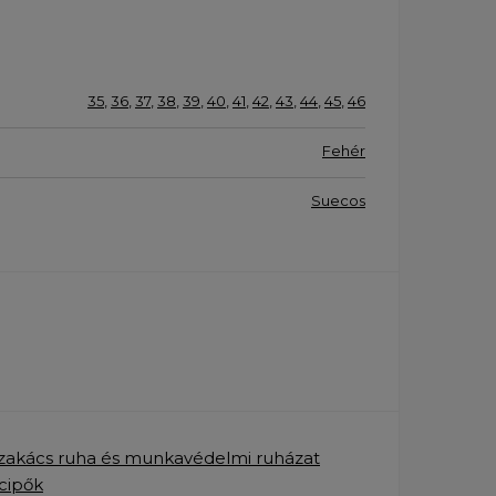
35
,
36
,
37
,
38
,
39
,
40
,
41
,
42
,
43
,
44
,
45
,
46
Fehér
Suecos
zakács ruha és munkavédelmi ruházat
cipők