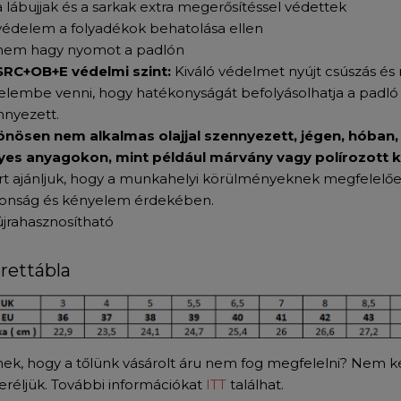
a lábujjak és a sarkak extra megerősítéssel védettek
védelem a folyadékok behatolása ellen
nem hagy nyomot a padlón
SRC+OB+E védelmi szint:
Kiváló védelmet nyújt csúszás és
yelembe venni, hogy hatékonyságát befolyásolhatja a padló á
nnyezett.
önösen nem alkalmas olajjal szennyezett, jégen, hóban, 
yes anyagokon, mint például márvány vagy polírozott k
rt ajánljuk, hogy a munkahelyi körülményeknek megfelelően 
tonság és kényelem érdekében.
újrahasznosítható
rettábla
nek, hogy a tőlünk vásárolt áru nem fog megfelelni? Nem kel
seréljük. További információkat
ITT
találhat.