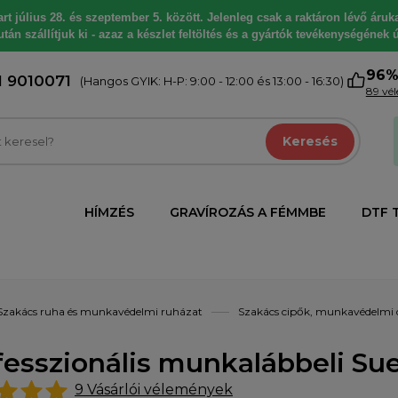
 július 28. és szeptember 5. között. Jelenleg csak a raktáron lévő árukat
tán szállítjuk ki - azaz a készlet feltöltés és a gyártók tevékenységének ú
96
1 9010071
(Hangos GYIK: H-P: 9:00 - 12:00 és 13:00 - 16:30)
89 vé
Keresés
HÍMZÉS
GRAVÍROZÁS A FÉMMBE
DTF 
Szakács ruha és munkavédelmi ruházat
Szakács cipők, munkavédelmi 
fesszionális munkalábbeli S
9
Vásárlói vélemények