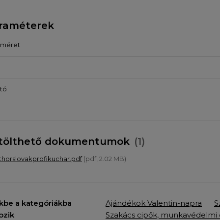
raméterek
őméret
tó
tölthető dokumentumok
(1)
thorslovakprofikuchar.pdf
(pdf, 2.02 MB)
kbe a kategóriákba
Ajándékok Valentin-napra
S
ozik
Szakács cipők, munkavédelmi 