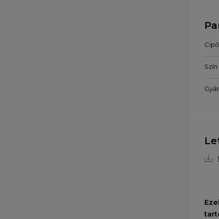
Pa
Cip
Szín
Gyár
Le
Eze
tart