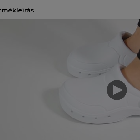
rmékleírás