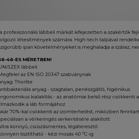
a professzionális lábbeli márkát kifejezetten a szakértők fej
dolgozó létesítmények számára. High-tech talpával rendelk
szigorúbb ipari követelményeket is meghaladja a száraz, ned
36-46-ES MÉRETBEN!
UNISZEX lábbeli
Megfelel az EN ISO 20347 szabványnak
anyag: Thorlite
antibakteriális anyag - szagtalan, penészgátló, higiénikus
ergonomikus kialakítás - az anatómiai belső rész csökkenti a 
almazkodik a láb formájához
akár 70%-kal csökkenti az izomterhelést, miközben fenntar
speciálisan a vérkeringés serkentésére alakított
ultra könnyű, csúszásmentes, légáteresztő
o
könnyen tisztítható - kézi mosás 40
C-ig