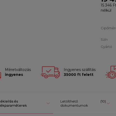
15 346 F
nélkül
Cipőmér
Szín
Gyártó
Méretváltozás
Ingyenes szállítás
ingyenes
35000 ft felett
ékleírás és
Letölthető
(10)
ékparaméterek
dokumentumok