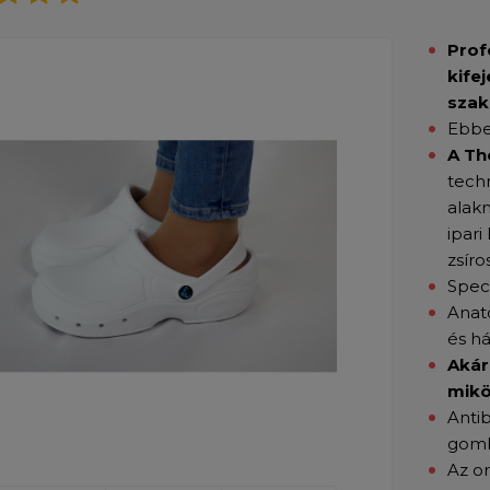
Prof
kife
szak
Ebbe
A Th
techn
alak
ipari
zsíro
Speci
Anató
és há
Akár
mikö
Antib
gomb
Az or