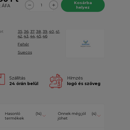
Kosárba
t
ÁFA
helyez
et
35
,
36
,
37
,
38
,
39
,
40
,
41
,
42
,
43
,
44
,
45
,
46
Fehér
Suecos
Szállítás
Hímzés
24 órán belül
logó és szöveg
Hasonló
(14)
Önnek még jól
(4)
termékek
jöhet