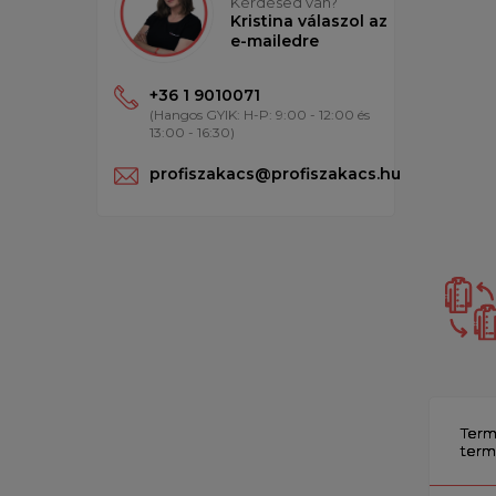
Kérdésed van?
Kristina válaszol az
e-mailedre
+36 1 9010071
(Hangos GYIK: H-P: 9:00 - 12:00 és
13:00 - 16:30)
profiszakacs@profiszakacs.hu
Term
term