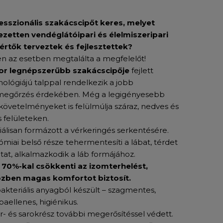
esszionális szakácscipőt keres, melyet
jezetten vendéglátóipari és élelmiszeripari
értők terveztek és fejlesztettek?
n az esetben megtalálta a megfelelőt!
or legnépszerűbb szakácscipője
fejlett
ológiájú talppal rendelkezik a jobb
megőrzés érdekében. Még a legigényesebb
 követelményeket is felülmúlja száraz, nedves és
s felületeken.
álisan formázott a vérkeringés serkentésére.
miai belső része tehermentesíti a lábat, térdet
tat, alkalmazkodik a láb formájához.
 70%-kal csökkenti az izomterhelést,
zben magas komfortot biztosít.
akteriális anyagból készült – szagmentes,
aellenes, higiénikus.
r- és sarokrész további megerősítéssel védett.