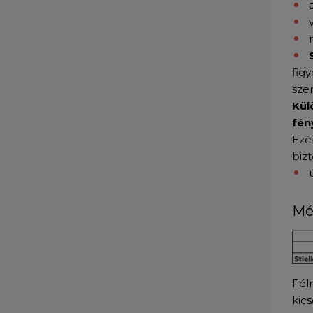
fig
sze
Kül
fén
Ezé
biz
Mé
Fél
kic