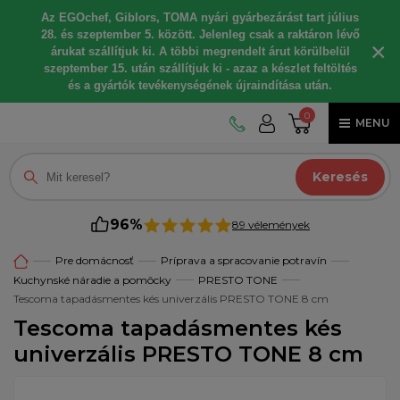
Az EGOchef, Giblors, TOMA nyári gyárbezárást tart július
28. és szeptember 5. között. Jelenleg csak a raktáron lévő
×
árukat szállítjuk ki. A többi megrendelt árut körülbelül
szeptember 15. után szállítjuk ki - azaz a készlet feltöltés
és a gyártók tevékenységének újraindítása után.
0
MENU
Keresés
96%
89 vélemények
Pre domácnosť
Príprava a spracovanie potravín
Kuchynské náradie a pomôcky
PRESTO TONE
Tescoma tapadásmentes kés univerzális PRESTO TONE 8 cm
Tescoma tapadásmentes kés
univerzális PRESTO TONE 8 cm