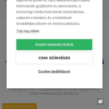
teljesítményével és használatával kapcsolatos
információk gyűjtésére és elemzésére, a
közösségi média funkcióinak biztosítására,
valamint a tartalom és a hirdetések
továbbfejlesztésére és testreszabására.
Profikuchar.sk
Profikuchař.cz
Tudj meg többet
Profikoch.at
ÖSSZES ENGEDÉLYEZÉSE
CSAK SZÜKSÉGES
Cookie-beállítások
Copyright © 2010 - 2026 profiszakacs.hu Minden jog fenntartva
eshop méretre
készült
vibration.sk
KERESKEDELMI