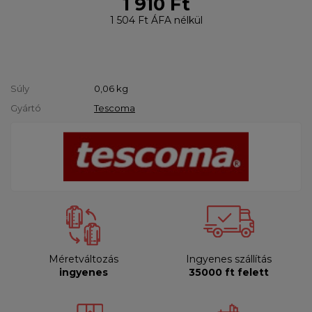
1 910 Ft
1 504 Ft
ÁFA nélkül
Súly
0,06
kg
Gyártó
Tescoma
Méretváltozás
Ingyenes szállítás
ingyenes
35000 ft felett