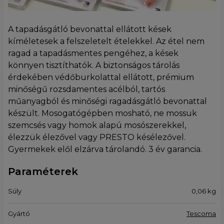
A tapadásgátló bevonattal ellátott kések
kíméletesek a felszeletelt ételekkel. Az étel nem
ragad a tapadásmentes pengéhez, a kések
könnyen tisztíthatók. A biztonságos tárolás
érdekében védőburkolattal ellátott, prémium
minőségű rozsdamentes acélból, tartós
műanyagból és minőségi ragadásgátló bevonattal
készült. Mosogatógépben mosható, ne mossuk
szemcsés vagy homok alapú mosószerekkel,
élezzük élezővel vagy PRESTO késélezővel.
Gyermekek elől elzárva tárolandó. 3 év garancia.
Paraméterek
Súly
0,06
kg
Gyártó
Tescoma