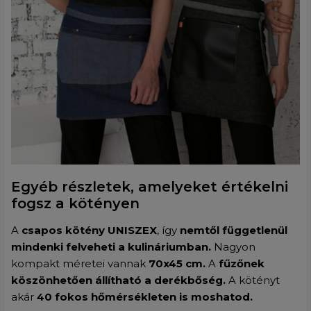
Egyéb részletek, amelyeket értékelni
fogsz a kötényen
A
csapos kötény UNISZEX
, így
nemtől függetlenül
mindenki felveheti a kulináriumban.
Nagyon
kompakt méretei vannak
70x45 cm.
A
fűzőnek
köszönhetően állítható a derékbőség.
A kötényt
akár
40 fokos hőmérsékleten is moshatod.