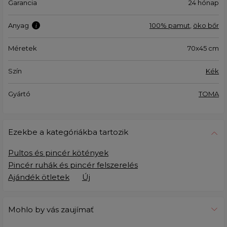
Garancia
24 hónap
Anyag
100% pamut
,
öko bőr
Méretek
70x45 cm
Szín
Kék
Gyártó
TOMA
Ezekbe a kategóriákba tartozik
Pultos és pincér kötények
Pincér ruhák és pincér felszerelés
Ajándék ötletek
Új
Mohlo by vás zaujímať