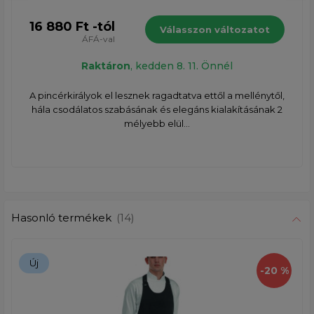
16 880 Ft -tól
Válasszon változatot
ÁFÁ-val
Raktáron
, kedden 8. 11. Önnél
A pincérkirályok el lesznek ragadtatva ettől a mellénytől,
hála csodálatos szabásának és elegáns kialakításának 2
mélyebb elül...
Hasonló termékek
(14)
Új
-20 %