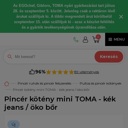
Az EGOchef, Giblors, TOMA nyári gyárbezárást tart július
28. és szeptember 5. között. Jelenleg csak a raktáron lévő
×
árukat szállítjuk ki. A többi megrendelt árut körülbelül
szeptember 15. után szállítjuk ki - azaz a készlet feltöltés
és a gyártók tevékenységének újraindítása után.
0
MENU
Keresés
96%
89 vélemények
Pincér ruhák és pincér felszerelés
Pultos és pincér kötények
Pincér kötény mini TOMA - kék jeans / öko bőr
Pincér kötény mini TOMA - kék
jeans / öko bőr
Új