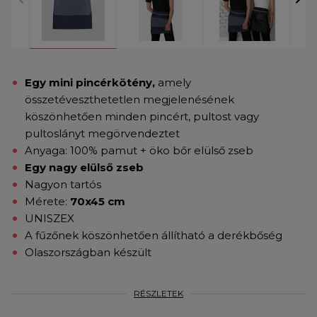
Egy mini pincérkötény,
amely
összetéveszthetetlen megjelenésének
köszönhetően minden pincért, pultost vagy
pultoslányt megörvendeztet
Anyaga: 100% pamut + öko bőr elülső zseb
Egy nagy elülső zseb
Nagyon tartós
Mérete:
70x45 cm
UNISZEX
A fűzőnek köszönhetően állítható a derékbőség
Olaszországban készült
RÉSZLETEK