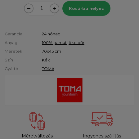
Kosárba helyez
Garancia
24 hónap
Anyag
100% pamut
,
öko bőr
Méretek
70x45 cm
Szín
Kék
Gyártó
TOMA
Méretváltozás
Ingyenes szállítás