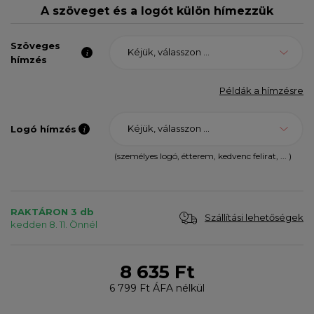
A szöveget és a logót külön hímezzük
Szöveges
Kéjük, válasszon ...
hímzés
Példák a hímzésre
Kéjük, válasszon ...
Logó hímzés
(személyes logó, étterem, kedvenc felirat, ... )
RAKTÁRON 3 db
Szállítási lehetőségek
kedden 8. 11. Önnél
8 635 Ft
6 799 Ft
ÁFA nélkül