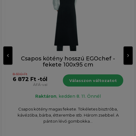
Csapos kötény hosszú EGOchef -
fekete 100x95 cm
8 590 Ft
6 872 Ft -tól
Válasszon változatot
ÁFÁ-val
Raktáron
, kedden 8. 11. Önnél
Csapos kötény magas fekete. Tökéletes bisztróba,
kávézóba, bárba, étterembe stb. Három zsebbel. A
pánton lévő gombokka...