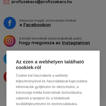
profiszakacs@profiszakacs.hu
Képezze magát, és kövessen minket
a
Facebookon
A kiváló termékek szinte kiabálnak azért,
hogy megossza az
Instagramon
Az újdonságokat
a
Twitteren
tesszük közzé
Az ezen a webhelyen található
cookiek-ról
Termékeinket
Cookie-kat használunk a webhely
a
Youtube-on
is bemutatjuk
teljesítményével és használatával kapcsolatos
információk gyűjtésére és elemzésére, a
közösségi média funkcióinak biztosítására,
valamint a tartalom és a hirdetések
továbbfejlesztésére és testreszabására.
Profikuchar.sk
Profikuchař.cz