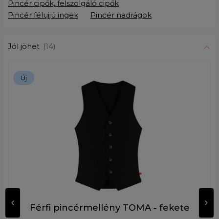
Pincér cipők, felszolgáló cipők
Pincér félujjú ingek
Pincér nadrágok
Jól jöhet
(14)
Új
Férfi pincérmellény TOMA - fekete