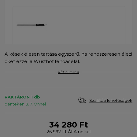
A kések élesen tartása egyszerű, ha rendszeresen élezi
őket ezzel a Wüsthof fenőacélal.
RÉSZLETEK
RAKTÁRON 1 db
Szállítási lehetőségek
pénteken 8. 7. Önnél
34 280 Ft
26 992 Ft
ÁFA nélkül