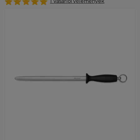
1
Vásárlói vélemények