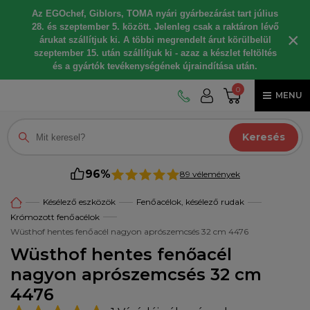
Az EGOchef, Giblors, TOMA nyári gyárbezárást tart július
28. és szeptember 5. között. Jelenleg csak a raktáron lévő
×
árukat szállítjuk ki. A többi megrendelt árut körülbelül
szeptember 15. után szállítjuk ki - azaz a készlet feltöltés
és a gyártók tevékenységének újraindítása után.
0
MENU
Keresés
96%
89 vélemények
Késélező eszközök
Fenőacélok, késélező rudak
Krómozott fenőacélok
Wüsthof hentes fenőacél nagyon aprószemcsés 32 cm 4476
Wüsthof hentes fenőacél
nagyon aprószemcsés 32 cm
4476