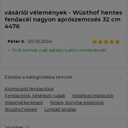
vásárlói vélemények - Wüsthof hentes
fenőacél nagyon aprószemcsés 32 cm
4476
Péter V.
(20.05.2024)
Profi termék csak ajánlani tudom mindenkinek!
Ezekbe a kategóriákba tartozik
Krómozott fenőacélok
Fenőacélok, késélező rudak
Késélező eszközök
Világmárka kések
Kések, konyhai eszközök
Wüsthof kések
Limitált kínálat
Jól jöhet
(1)