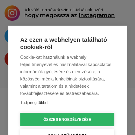
A kiváló termékek szinte kiabálnak azért,
hogy megossza az
Instagramon
Az újdonságokat
a
Twitteren
tesszük közzé
Az ezen a webhelyen található
cookiek-ról
Termékeinket
Cookie-kat használunk a webhely
a
Youtube-on
is bemutatjuk
teljesítményével és használatával kapcsolatos
információk gyűjtésére és elemzésére, a
közösségi média funkcióinak biztosítására,
valamint a tartalom és a hirdetések
továbbfejlesztésére és testreszabására.
Profikuchar.sk
Profikuchař.cz
Tudj meg többet
Profikoch.at
ÖSSZES ENGEDÉLYEZÉSE