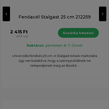
Fenőacél Stalgast 25 cm 212259
2 415 Ft
Kosárba helyezni
ÁFÁ-val
Raktáron
, pénteken 8. 7. Önnél
Univerzális fenőkés 25 cm. A Stalgast kések markolata
úgy van kialakítva, hogy a szennyeződések ne
telepedjenek meg az illeszté...