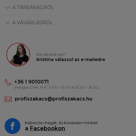
A TÁRSASÁGRÓL
A VÁSÁRLÁSRÓL
Kérdésed van?
Kristina válaszol az e-mailedre
+36 1 9010071
(Hangos GYIK: H-P: 9:00 - 12:00 és 13:00 - 16:30)
profiszakacs@profiszakacs.hu
Képezze magát, és kövessen minket
a
Facebookon