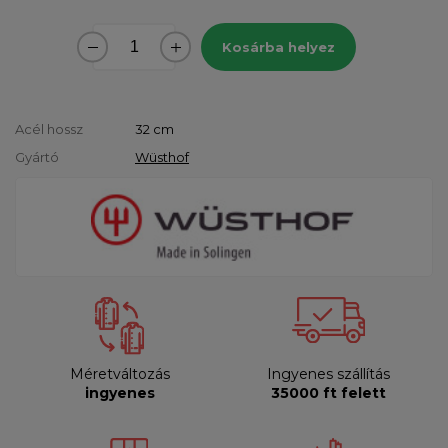
Kosárba helyez
Acél hossz
32 cm
Gyártó
Wüsthof
Méretváltozás
Ingyenes szállítás
ingyenes
35000 ft felett