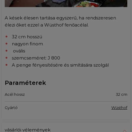
A kések élesen tartása egyszerű, ha rendszeresen
élezi őket ezzel a Wüsthof fenőacélal.
32 cm hosszú
nagyon finom
ovális
szemcseméret: J 800
A penge fényesítésére és simítására szolgál
Paraméterek
Acél hossz
32 cm
Gyártó
Wüsthof
vásárlói vélemények