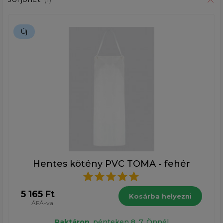
Új
Hentes kötény PVC TOMA - fehér
5 165 Ft
Kosárba helyezni
ÁFÁ-val
Raktáron
, pénteken 8. 7. Önnél