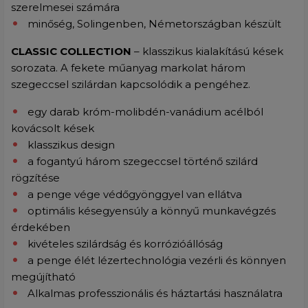
szerelmesei számára
minőség, Solingenben, Németországban készült
CLASSIC COLLECTION
– klasszikus kialakítású kések
sorozata. A fekete műanyag markolat három
szegeccsel szilárdan kapcsolódik a pengéhez.
egy darab króm-molibdén-vanádium acélból
kovácsolt kések
klasszikus design
a fogantyú három szegeccsel történő szilárd
rögzítése
a penge vége védőgyönggyel van ellátva
optimális késegyensúly a könnyű munkavégzés
érdekében
kivételes szilárdság és korrózióállóság
a penge élét lézertechnológia vezérli és könnyen
megújítható
Alkalmas professzionális és háztartási használatra