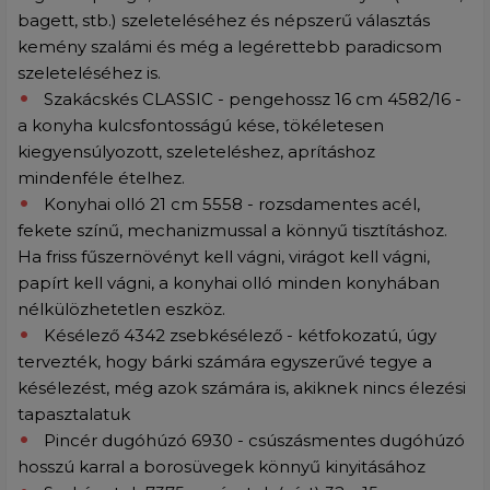
bagett, stb.) szeleteléséhez és népszerű választás
kemény szalámi és még a legérettebb paradicsom
szeleteléséhez is.
Szakácskés CLASSIC - pengehossz 16 cm 4582/16 -
a konyha kulcsfontosságú kése, tökéletesen
kiegyensúlyozott, szeleteléshez, aprításhoz
mindenféle ételhez.
Konyhai olló 21 cm 5558 - rozsdamentes acél,
fekete színű, mechanizmussal a könnyű tisztításhoz.
Ha friss fűszernövényt kell vágni, virágot kell vágni,
papírt kell vágni, a konyhai olló minden konyhában
nélkülözhetetlen eszköz.
Késélező 4342 zsebkésélező - kétfokozatú, úgy
tervezték, hogy bárki számára egyszerűvé tegye a
késélezést, még azok számára is, akiknek nincs élezési
tapasztalatuk
Pincér dugóhúzó 6930 - csúszásmentes dugóhúzó
hosszú karral a borosüvegek könnyű kinyitásához