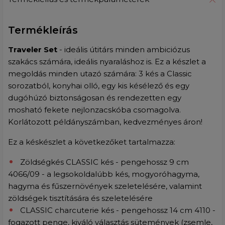
Termékleírás
Traveler Set
- ideális útitárs minden ambiciózus
szakács számára, ideális nyaraláshoz is. Ez a készlet a
megoldás minden utazó számára: 3 kés a Classic
sorozatból, konyhai olló, egy kis késélező és egy
dugóhúzó biztonságosan és rendezetten egy
mosható fekete nejlonzacskóba csomagolva.
Korlátozott példányszámban, kedvezményes áron!
Ez a késkészlet a következőket tartalmazza:
Zöldségkés CLASSIC kés - pengehossz 9 cm
4066/09 - a legsokoldalúbb kés, mogyoróhagyma,
hagyma és fűszernövények szeletelésére, valamint
zöldségek tisztítására és szeletelésére
CLASSIC charcuterie kés - pengehossz 14 cm 4110 -
fogazott penge, kiváló választás sütemények (zsemle,