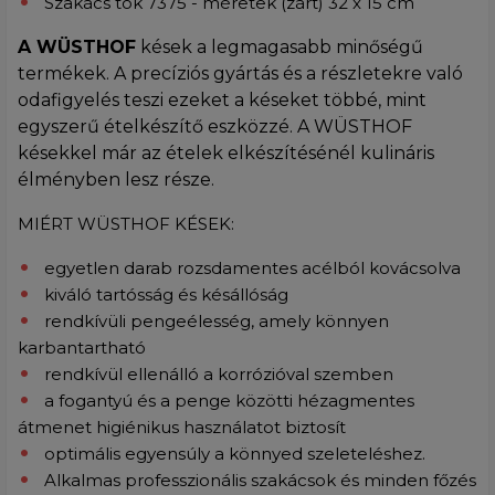
Szakács tok 7375 - méretek (zárt) 32 x 15 cm
A WÜSTHOF
kések a legmagasabb minőségű
termékek. A precíziós gyártás és a részletekre való
odafigyelés teszi ezeket a késeket többé, mint
egyszerű ételkészítő eszközzé. A WÜSTHOF
késekkel már az ételek elkészítésénél kulináris
élményben lesz része.
MIÉRT WÜSTHOF KÉSEK:
egyetlen darab rozsdamentes acélból kovácsolva
kiváló tartósság és késállóság
rendkívüli pengeélesség, amely könnyen
karbantartható
rendkívül ellenálló a korrózióval szemben
a fogantyú és a penge közötti hézagmentes
átmenet higiénikus használatot biztosít
optimális egyensúly a könnyed szeleteléshez.
Alkalmas professzionális szakácsok és minden főzés