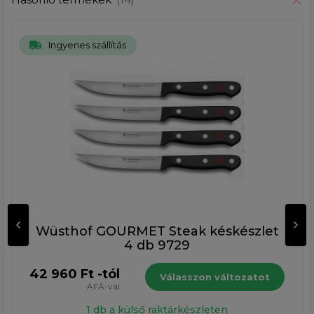
Ingyenes szállítás
Wüsthof GOURMET Steak késkészlet
4 db 9729
42 960 Ft -tól
Válasszon változatot
ÁFÁ-val
1 db a külső raktárkészleten