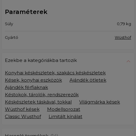
Paraméterek
Súly
0,79
kg
Gyártó
Wüsthof
Ezekbe a kategóriákba tartozik
Konyhai késkészletek, szakács késkészletek
Kések, konyhai eszközök
Ajándék ötletek
Ajándék férfiaknak
Késtokok, tárolók, rendszerezők
Késkészletek táskával, tokkal
Világmárka kések
Wüsthof kések
Modellsorozat
Classic Wusthof
Limitált kínálat
Hasonló termékek
(14)