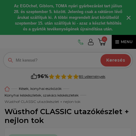
Az EGOchef, Giblors, TOMA nyári gyárbezárást tart július
28. és szeptember 5. között. Jelenleg csak a raktáron lévő
×
árukat szállítjuk ki. A többi megrendelt árut körülbelül
szeptember 15. után szállítjuk ki - azaz a készlet feltöltés
és a gyártók tevékenységének újraindítása után.
0
MENU
Keresés
96%
89 vélemények
Kések, konyhai eszközök
Konyhai késkészletek, szakács késkészletek
Wüsthof CLASSIC utazókészlet + nejlon tok
Wüsthof CLASSIC utazókészlet +
nejlon tok