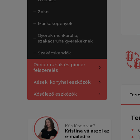
Zokni
Munkaköpenyek
Gyerek munkaruha,
szakácsruha gyerekeknek
Szakácskendők
Pincér ruhák és pincér
felszerelés
Kések, konyhai eszközök
Késélező eszközök
Term
Te
Kérdésed van?
Kristina válaszol az
e-mailedre