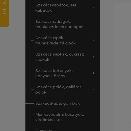
Szakácskabátok, séf
kabátok
Szakácsnadrágok,
munkavédelmi nadrágok
Szakács cipők,
munkavédelmi cipők
Szakács sapkák, cukrász
sapkák
Szakács kötények,
konyhai kötény
Szakács pólók, galléros
pólók
Szakácskabát gombok
Munkavédelmi kesztyűk,
védőmaszkok
Oversize