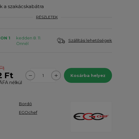
 a szakácskabátra
RÉSZLETEK
ON 1
kedden 8. 11.
Szállítási lehetőségek
Önnél
Ft
2 Ft
Kosárba helyez
ÁFA nélkül
Bordó
EGOchef