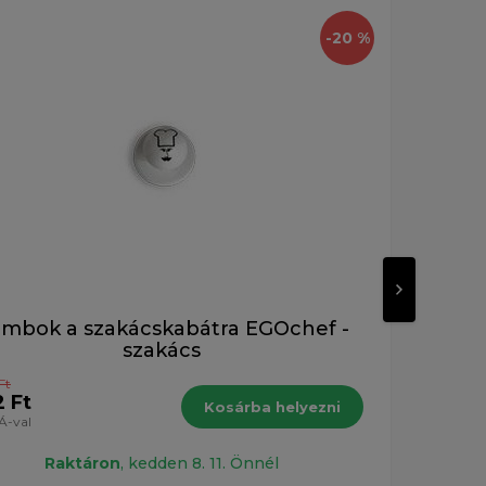
-20 %
mbok a szakácskabátra EGOchef -
G
szakács
Ft
2 390 
2 Ft
1 91
Kosárba helyezni
Á-val
ÁFÁ
Raktáron
, kedden 8. 11. Önnél