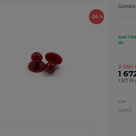
Gombok
-20 %
RAKTÁR
db
2 090 
1 67
1 317 Ft
Szín
Gyártó