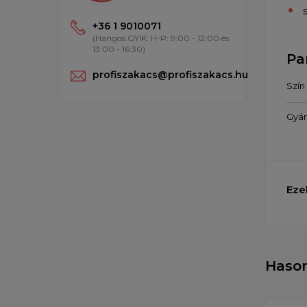
+36 1 9010071
(Hangos GYIK: H-P: 9:00 - 12:00 és
13:00 - 16:30)
Pa
profiszakacs@profiszakacs.hu
Szín
Gyár
Eze
Haso