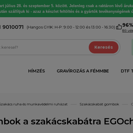
 július 28. és szeptember 5. között. Jelenleg csak a raktáron lévő árukat
tán szállítjuk ki - azaz a készlet feltöltés és a gyártók tevékenységének ú
96
1 9010071
(Hangos GYIK: H-P: 9:00 - 12:00 és 13:00 - 16:30)
89 vé
Keresés
HÍMZÉS
GRAVÍROZÁS A FÉMMBE
DTF 
Szakács ruha és munkavédelmi ruházat
Szakácskabát gombok
G
bok a szakácskabátra EGOch