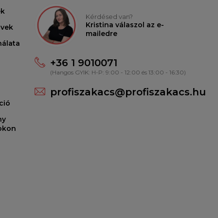
ek
Kérdésed van?
Kristina válaszol az e-
lvek
mailedre
nálata
+36 1 9010071
(Hangos GYIK: H-P: 9:00 - 12:00 és 13:00 - 16:30)
profiszakacs@profiszakacs.hu
ció
ny
ookon