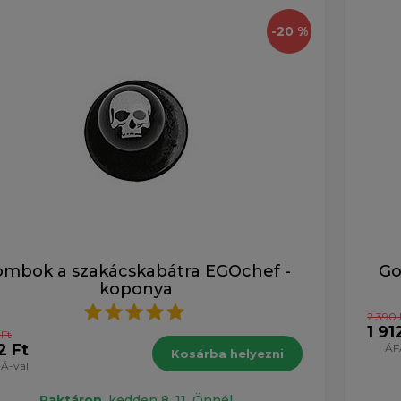
-20 %
mbok a szakácskabátra EGOchef -
Go
koponya
2 390 
1 91
 Ft
2 Ft
ÁF
Kosárba helyezni
Á-val
Raktáron
, kedden 8. 11. Önnél