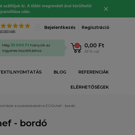
 szállítjuk ki. A többi megrendelt árut körülbelül
×
jraindítása után.
%
Bejelentkezés
Regisztráció
lemények
0,00 Ft
Még
35 000 Ft
hiányzik az
0
ingyenes kiszállításhoz.
ÁFÁ-val
TEXTILNYOMTATÁS
BLOG
REFERENCIÁK
ELÉRHETŐSÉGEK
ombok a szakácskabátra EGOchef - bordó
ef - bordó