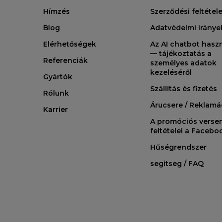
Hímzés
Szerződési feltétel
Blog
Adatvédelmi iránye
Elérhetőségek
Az AI chatbot hasz
— tájékoztatás a
Referenciák
személyes adatok
kezeléséről
Gyártók
Szállítás és fizetés
Rólunk
Árucsere / Reklamá
Karrier
A promóciós verse
feltételei a Faceb
Hűségrendszer
segitseg / FAQ