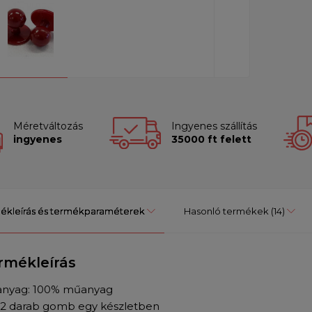
Méretváltozás
Ingyenes szállítás
ingyenes
35000 ft felett
ékleírás és termékparaméterek
Hasonló termékek
(14)
rmékleírás
anyag: 100% műanyag
12 darab gomb egy készletben