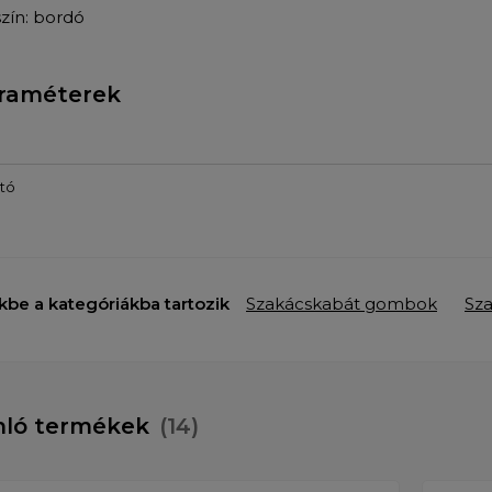
szín: bordó
raméterek
tó
kbe a kategóriákba tartozik
Szakácskabát gombok
Sz
nló termékek
(14)