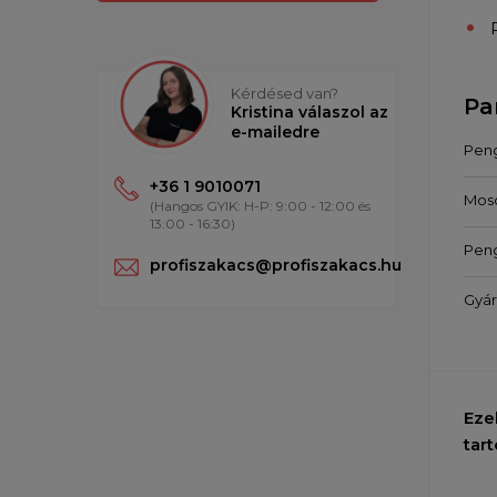
Kérdésed van?
Pa
Kristina válaszol az
e-mailedre
Pen
+36 1 9010071
Mos
(Hangos GYIK: H-P: 9:00 - 12:00 és
13:00 - 16:30)
Pen
profiszakacs@profiszakacs.hu
Gyár
Eze
tart