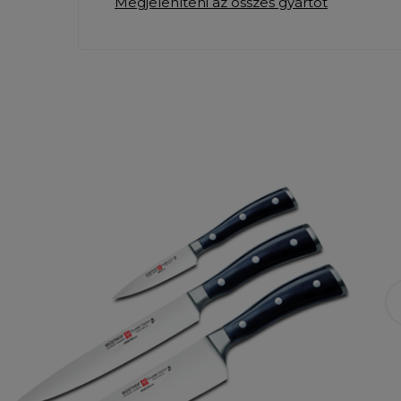
Megjeleníteni az összes gyártót