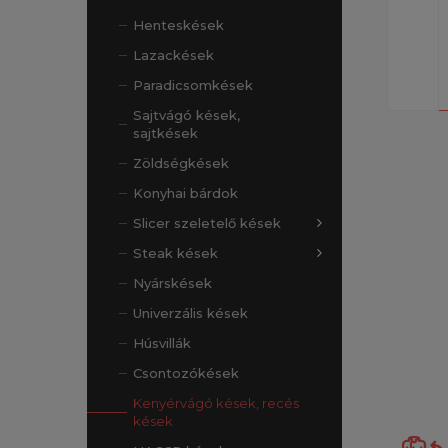
Henteskések
Lazackések
Paradicsomkések
Sajtvágó kések,
sajtkések
Zöldségkések
Konyhai bárdok
Slicer szeletelő kések
Steak kések
Nyárskések
Univerzális kések
Húsvillák
Csontozókések
Kenyérvágó kések, recés
kések