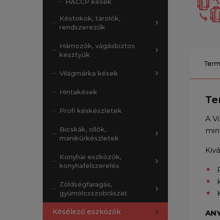
HACCP kések
Késtokok, tárolók,
rendszerezők
Hámozók, vágásbiztos
kesztyűk
Term
Világmárka kések
Hintakések
Te
Profi késkészletek
A V
Bicskák, ollók,
min
manikűrkészletek
Kiv
Konyhai eszközök,
konyhafelszerelés
Zöldségfaragás,
gyümölcsszobrászat
Késélező eszközök
ANY