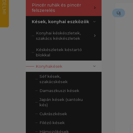
Pincér ruhák és pincér
felszerelés
Új
Kések, konyhai eszközök
Konyhai késkészletek,
szakács késkészletek
Késkészletek késtartó
blokkal
Konyhakések
Séf kések,
szakácskések
Damaszkuszi kések
Japán kések (santoku
kés)
Cukrászkések
Filéző kések
Hámozókések