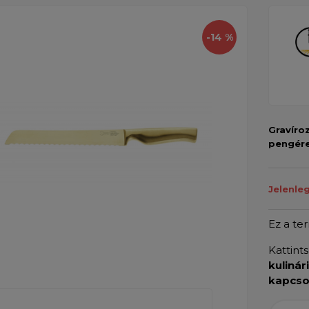
-14 %
Gravíro
pengér
Jelenle
Ez a te
Kattint
kulinár
kapcso