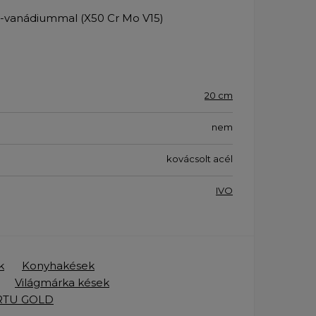
-vanádiummal (X50 Cr Mo V15)
20 cm
nem
kovácsolt acél
IVO
k
Konyhakések
Világmárka kések
iRTU GOLD