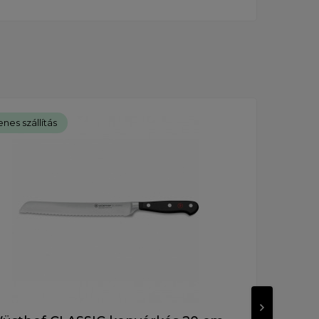
nes szállítás
Ingye