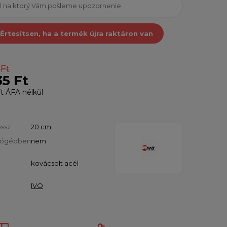
Értesítsen, ha a termék újra raktáron van
 Ft
35 Ft
t
ÁFA nélkül
ssz
20 cm
tógépben
nem
kovácsolt acél
IVO