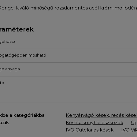
Penge: kiváló minőségű rozsdamentes acél króm-molibdén
raméterek
gehossz
ogatógépben mosható
ge anyaga
tó
kbe a kategóriákba
Kenyérvágó kések, recés kése
ozik
Kések, konyhai eszközök
Új
IVO Cutelarias kések
IVO V