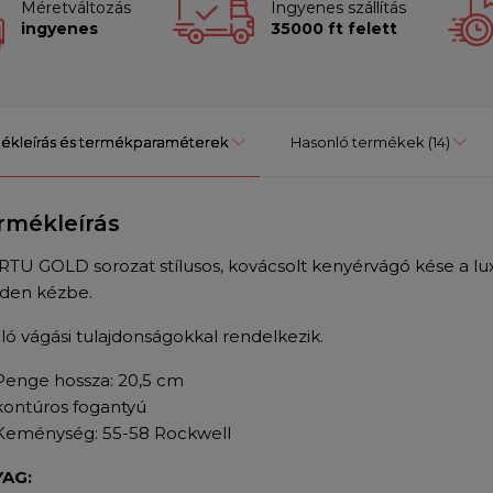
Méretváltozás
Ingyenes szállítás
ingyenes
35000 ft felett
ékleírás és termékparaméterek
Hasonló termékek
(14)
rmékleírás
iRTU GOLD sorozat stílusos, kovácsolt kenyérvágó kése a luxu
den kézbe.
áló vágási tulajdonságokkal rendelkezik.
Penge hossza: 20,5 cm
kontúros fogantyú
Keménység: 55-58 Rockwell
AG: