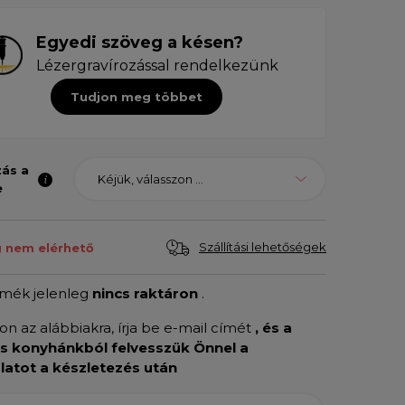
Egyedi szöveg a késen?
Lézergravírozással rendelkezünk
Tudjon meg többet
zás a
Kéjük, válasszon ...
e
Szállítási lehetőségek
g nem elérhető
rmék jelenleg
nincs raktáron
.
son az alábbiakra, írja be e-mail címét
, és a
is konyhánkból felvesszük Önnel a
latot a készletezés után