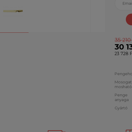
35 210
30 1
23 728 F
Pengeho
Mosoga
mosható
Penge
anyaga
Gyártó