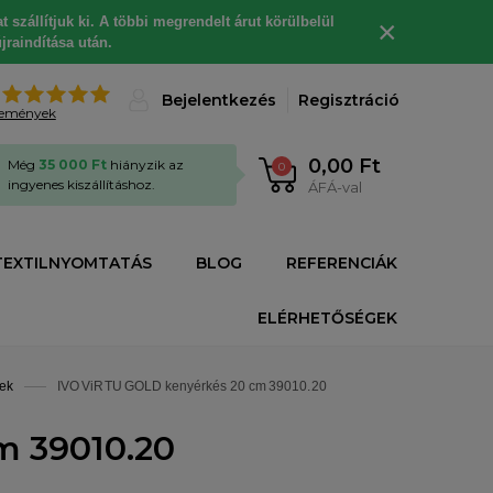
 szállítjuk ki. A többi megrendelt árut körülbelül
×
jraindítása után.
%
Bejelentkezés
Regisztráció
lemények
0,00 Ft
Még
35 000 Ft
hiányzik az
0
ingyenes kiszállításhoz.
ÁFÁ-val
TEXTILNYOMTATÁS
BLOG
REFERENCIÁK
ELÉRHETŐSÉGEK
ek
IVO ViRTU GOLD kenyérkés 20 cm 39010.20
m 39010.20