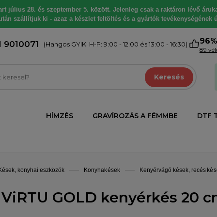
 július 28. és szeptember 5. között. Jelenleg csak a raktáron lévő árukat
tán szállítjuk ki - azaz a készlet feltöltés és a gyártók tevékenységének ú
96
1 9010071
(Hangos GYIK: H-P: 9:00 - 12:00 és 13:00 - 16:30)
89 vé
Keresés
HÍMZÉS
GRAVÍROZÁS A FÉMMBE
DTF 
Kések, konyhai eszközök
Konyhakések
Kenyérvágó kések, recés kés
 ViRTU GOLD kenyérkés 20 c