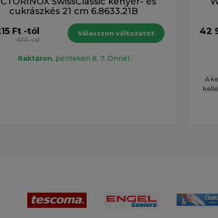
ICTORINOX SwissClassic kenyér- és
W
cukrászkés 21 cm 6.8633.21B
15 Ft -tól
42 9
Válasszon változatot
ÁFÁ-val
Raktáron
, pénteken 8. 7. Önnél
A k
kell