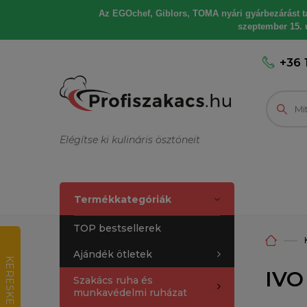
Az EGOchef, Giblors, TOMA nyári gyárbezárást tart
szeptember 15. u
+36 
Elégítse ki kulináris ösztöneit
Termékkategóriák
TOP bestsellerek
Ajándék ötletek
K
E
R
E
S
K
E
D
E
L
M
I
R
T
É
K
E
L
É
IVO
Szakács ruha és
munkavédelmi ruházat