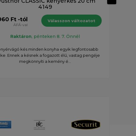
üsthof CLASSIC kenyérkés 20 cm
Wü
4149
60 Ft -tól
60 3
Válasszon változatot
ÁFÁ-val
Raktáron
, pénteken 8. 7. Önnél
Ké
enyérvágó kés minden konyha egyik legfontosabb
éke. Ennek a késnek a fogazott élű, vastag pengéje
megkönnyíti a kemény é...