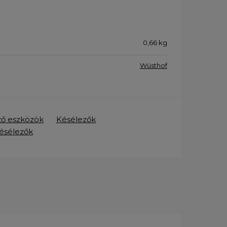
0,66
kg
Wüsthof
ző eszközök
Késélezők
ésélezők