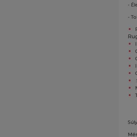
- É
- To
Rug
Súl
Mér