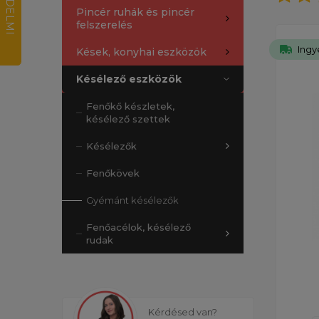
Pincér ruhák és pincér
felszerelés
Ingy
Kések, konyhai eszközök
Késélező eszközök
Fenőkő készletek,
késélező szettek
Késélezők
Fenőkövek
Gyémánt késélezők
Fenőacélok, késélező
rudak
Kérdésed van?