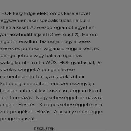
HOF Easy Edge elektromos késélezővel
egyszerűen, akár speciális tudás nélkül is
heti a kését. Az élezőprogramot egyetlen
mással indíthatja el (One-Touch®). Három
ngolt intervallum biztosítja, hogy a kések
élesek és pontosan vágjanak. Fogja a kést, és
a pengét jobbra vagy balra a rugalmas
ószalag körül - mint a WÜSTHOF gyártásnál, 15-
csiszolási szöggel. A penge élezése
amentesen történik, a csiszolás utáni
ot pedig a beépített rendszer összegyűjti.
eljesen automatikus csiszolási program közül
hat: - Formázás - Nagy sebességgel formázza a
pengét. - Élesítés - Közepes sebességgel élesíti
zott pengéket - Húzás - Alacsony sebességgel
a penge fókuszát.
RÉSZLETEK