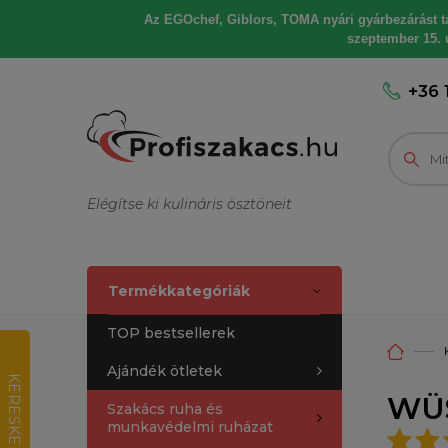
Az EGOchef, Giblors, TOMA nyári gyárbezárást tart
szeptember 15. u
+36 
Elégítse ki kulináris ösztöneit
Termékkategóriák
TOP bestsellerek
Ajándék ötletek
K
E
R
E
S
K
E
D
E
L
M
I
R
T
É
K
E
L
É
WÜS
Szakács ruha és
munkavédelmi ruházat