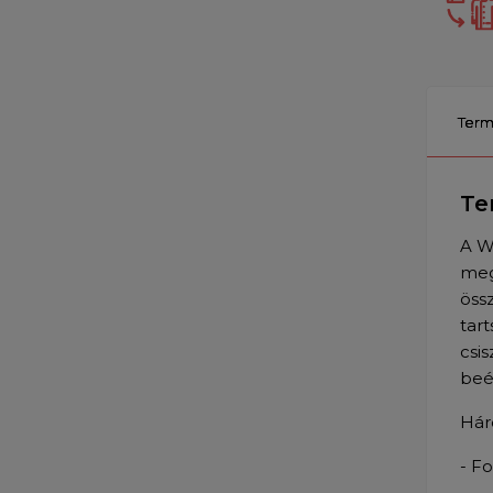
Term
Te
A W
meg
öss
tar
csi
beé
Hár
- F