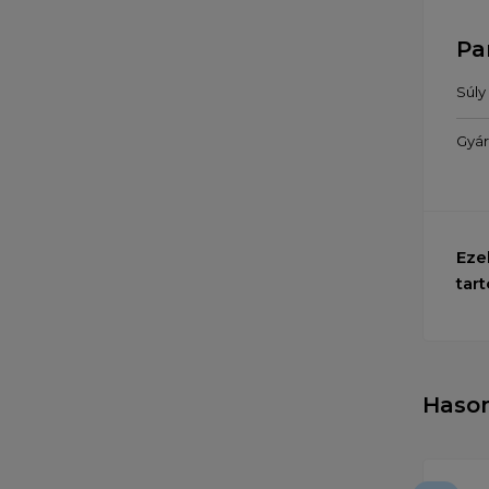
Pa
Súly
Gyár
Eze
tart
Haso