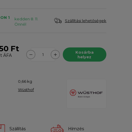
ON 1
kedden 8. 11.
Szállítási lehetőségek
Önnél
50 Ft
Kosárba
t
ÁFA
helyez
0,66
kg
Wüsthof
Szállítás
Hímzés