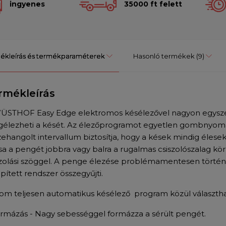
ingyenes
35000 ft felett
ékleírás és termékparaméterek
Hasonló termékek
(9)
rmékleírás
ÜSTHOF Easy Edge elektromos késélezővel nagyon egyszerűe
élezheti a kését. Az élezőprogramot egyetlen gombnyomás
zehangolt intervallum biztosítja, hogy a kések mindig élesek
tsa a pengét jobbra vagy balra a rugalmas csiszolószalag kö
szolási szöggel. A penge élezése problémamentesen történik
pített rendszer összegyűjti.
om teljesen automatikus késélező program közül választh
ormázás - Nagy sebességgel formázza a sérült pengét.