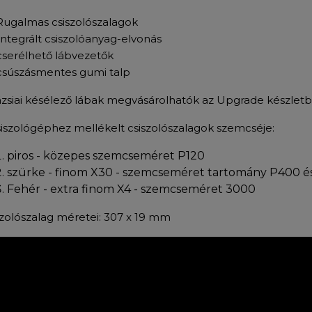
Rugalmas csiszolószalagok
iintegrált csiszolóanyag-elvonás
cserélhető lábvezetők
csúszásmentes gumi talp
ázsiai késélező lábak megvásárolhatók az Upgrade készlet
siszológéphez mellékelt csiszolószalagok szemcséje:
piros - közepes szemcseméret P120
szürke - finom X30 - szemcseméret tartomány P400 é
Fehér - extra finom X4 - szemcseméret 3000
szolószalag méretei: 307 x 19 mm