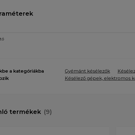
raméterek
tó
kbe a kategóriákba
Gyémánt késélezők
Késéle
ozik
Késélező gépek, elektromos k
nló termékek
(9)