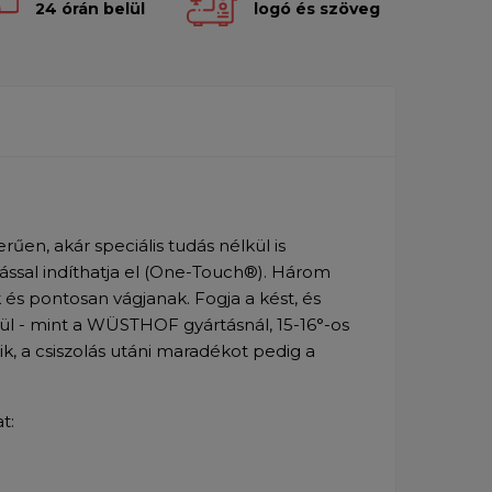
24 órán belül
logó és szöveg
n, akár speciális tudás nélkül is
sal indíthatja el (One-Touch®). Három
 és pontosan vágjanak. Fogja a kést, és
rül - mint a WÜSTHOF gyártásnál, 15-16°-os
, a csiszolás utáni maradékot pedig a
at: