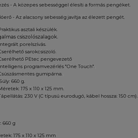
lezés - A közepes sebességgel élesíti a formás pengéket.
lóerő - Az alacsony sebesség javítja az élezett pengét.
Praktikus asztali készülék.
almas csiszolószalagok.
Integrált porelszívás.
Cserélhető sarokcsiszoló.
Cserélhető PEtec pengevezető
Intelligens programvezérlés "One Touch".
Csúszásmentes gumipárna.
Súly: 660 g.
Méretek: 175 x 110 x 125 mm.
Tápellátás: 230 V (C típusú eurodugó, kábel hossza: 150 cm).
y: 660 g
etek: 175 x 110 x 125 mm