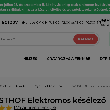
 július 28. és szeptember 5. között. Jelenleg csak a raktáron lévő árukat
tán szállítjuk ki - azaz a készlet feltöltés és a gyártók tevékenységének ú
96
1 9010071
(Hangos GYIK: H-P: 9:00 - 12:00 és 13:00 - 16:30)
89 vé
Keresés
HÍMZÉS
GRAVÍROZÁS A FÉMMBE
DTF 
Késélező eszközök
Gyémánt késélezők
WÜSTHOF Elektromos kés
THOF Elektromos késélező
1
Vásárlói vélemények