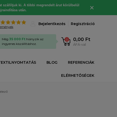
 szállítjuk ki. A többi megrendelt árut körülbelül
×
jraindítása után.
%
Bejelentkezés
Regisztráció
lemények
0,00 Ft
Még
35 000 Ft
hiányzik az
0
ingyenes kiszállításhoz.
ÁFÁ-val
TEXTILNYOMTATÁS
BLOG
REFERENCIÁK
ELÉRHETŐSÉGEK
élező