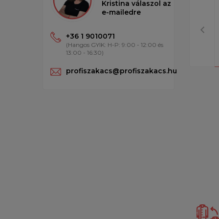
Kristina válaszol az
e-mailedre
+36 1 9010071
(Hangos GYIK: H-P: 9:00 - 12:00 és
13:00 - 16:30)
profiszakacs@profiszakacs.hu