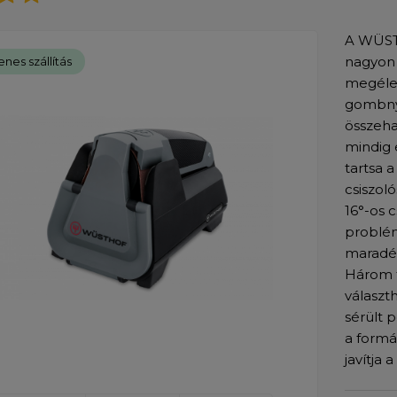
A WÜST
nagyon 
enes szállítás
megélez
gombnyo
összeha
mindig 
tartsa 
csiszol
16°-os 
problém
maradék
Három t
választ
sérült 
a formá
javítja 