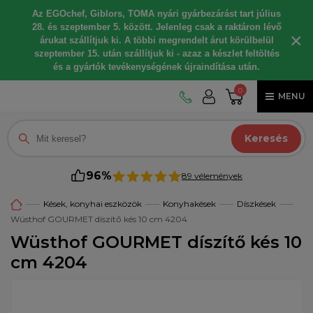
Az EGOchef, Giblors, TOMA nyári gyárbezárást tart július
28. és szeptember 5. között. Jelenleg csak a raktáron lévő
×
árukat szállítjuk ki. A többi megrendelt árut körülbelül
szeptember 15. után szállítjuk ki - azaz a készlet feltöltés
és a gyártók tevékenységének újraindítása után.
0
MENU
Keresés
96%
89 vélemények
Kések, konyhai eszközök
Konyhakések
Díszkések
Wüsthof GOURMET díszítő kés 10 cm 4204
Wüsthof GOURMET díszítő kés 10
cm 4204