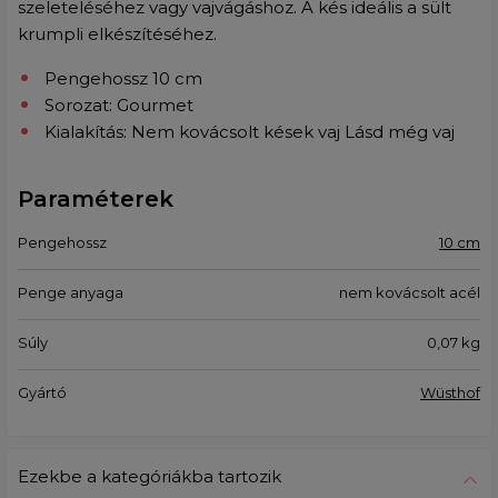
szeleteléséhez vagy vajvágáshoz. A kés ideális a sült
krumpli elkészítéséhez.
Pengehossz 10 cm
Sorozat: Gourmet
Kialakítás: Nem kovácsolt kések vaj Lásd még vaj
Paraméterek
Pengehossz
10 cm
Penge anyaga
nem kovácsolt acél
Súly
0,07
kg
Gyártó
Wüsthof
Ezekbe a kategóriákba tartozik