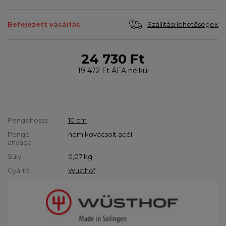
Szállítási lehetőségek
Befejezett vásárlás
24 730 Ft
19 472 Ft
ÁFA nélkül
Pengehossz
10 cm
Penge
nem kovácsolt acél
anyaga
Súly
0,07
kg
Gyártó
Wüsthof