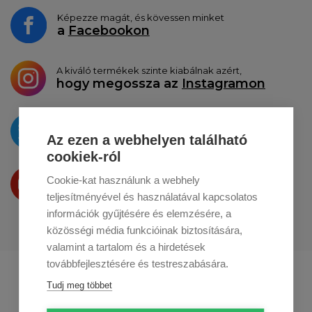
Képezze magát, és kövessen minket
a
Facebookon
A kiváló termékek szinte kiabálnak azért,
hogy megossza az
Instagramon
Az újdonságokat
a
Twitteren
tesszük közzé
Az ezen a webhelyen található
cookiek-ról
Termékeinket
Cookie-kat használunk a webhely
a
Youtube-on
is bemutatjuk
teljesítményével és használatával kapcsolatos
információk gyűjtésére és elemzésére, a
közösségi média funkcióinak biztosítására,
valamint a tartalom és a hirdetések
továbbfejlesztésére és testreszabására.
Profikuchar.sk
Profikuchař.cz
Tudj meg többet
Profikoch.at