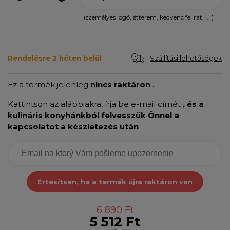
(személyes logó, étterem, kedvenc felirat, ... )
Szállítási lehetőségek
Rendelésre 2 héten belül
Ez a termék jelenleg
nincs raktáron
.
Kattintson az alábbiakra, írja be e-mail címét
, és a
kulináris konyhánkból felvesszük Önnel a
kapcsolatot a készletezés után
Értesítsen, ha a termék újra raktáron van
6 890 Ft
5 512 Ft