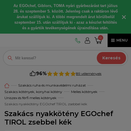
Az EGOchef, Giblors, TOMA nyári gyárbezárást tart július
28. és szeptember 5. között. Jelenleg csak a raktáron lévő
×
árukat szállítjuk ki. A többi megrendelt árut körülbelül
szeptember 15. után szállítjuk ki - azaz a készlet feltöltés
és a gyártók tevékenységének újraindítása után.
0
MENU
Keresés
96%
89 vélemények
Szakács ruha és munkavédelmi ruházat
Szakács kötények, konyhai kötény
Melles kötények
Uniszex és férfi melles kötények
Szakács nyakkötény EGOchef TIROL zsebbel kék
Szakács nyakkötény EGOchef
TIROL zsebbel kék