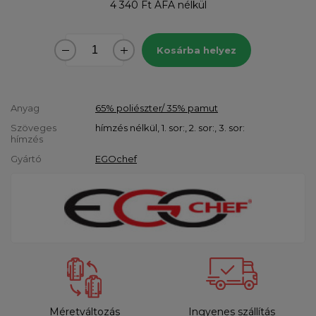
4 340 Ft
ÁFA nélkül
Kosárba helyez
Anyag
65% poliészter/ 35% pamut
Szöveges
hímzés nélkül, 1. sor:, 2. sor:, 3. sor:
hímzés
Gyártó
EGOchef
Méretváltozás
Ingyenes szállítás