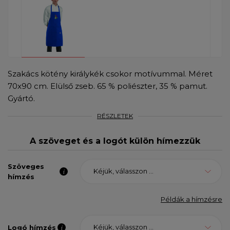
Szakács kötény királykék csokor motívummal. Méret
70x90 cm. Elülső zseb. 65 % poliészter, 35 % pamut.
Gyártó.
RÉSZLETEK
A szöveget és a logót külön hímezzük
Szöveges
Kéjük, válasszon ...
hímzés
Példák a hímzésre
Kéjük, válasszon ...
Logó hímzés