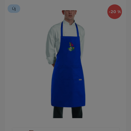
Új
-20 %