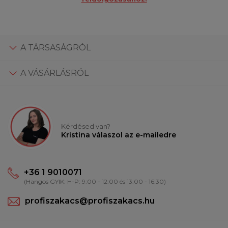
A TÁRSASÁGRÓL
A VÁSÁRLÁSRÓL
Kérdésed van?
Kristina válaszol az e-mailedre
+36 1 9010071
(Hangos GYIK: H-P: 9:00 - 12:00 és 13:00 - 16:30)
profiszakacs@profiszakacs.hu