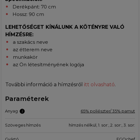
Derékpánt: 70 cm
Hossz: 90 cm
LEHETŐSÉGET KÍNÁLUNK A KÖTÉNYRE VALÓ
HÍMZÉSRE:
a szakács neve
az étterem neve
munkakör
az Ön létesítményének logója
További információ a hímzésről
itt olvasható
.
Paraméterek
Anyag
65% poliészter/ 35% pamut
Szöveges hímzés
hímzés nélkül, 1. sor:, 2. sor:, 3. sor:
Gyártó
EGOchef