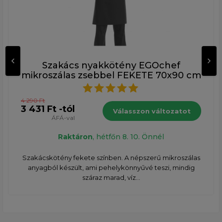
Szakács nyakkötény EGOchef
mikroszálas zsebbel FEKETE 70x90 cm
4 290 Ft
3 431 Ft -tól
Válasszon változatot
ÁFÁ-val
Raktáron
, hétfőn 8. 10. Önnél
Szakácskötény fekete színben. A népszerű mikroszálas
anyagból készült, ami pehelykönnyűvé teszi, mindig
száraz marad, víz...