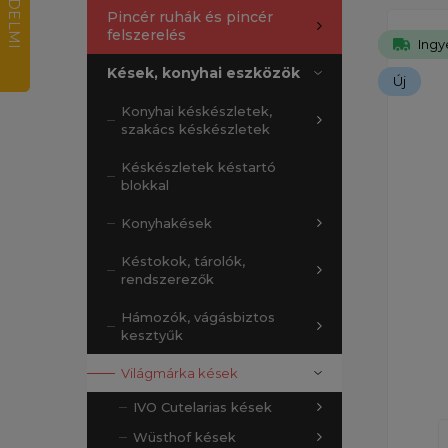
Pincér ruhák és pincér
felszerelés
Ingy
Kések, konyhai eszközök
Új
Konyhai késkészletek,
szakács késkészletek
Késkészletek késtartó
blokkal
Konyhakések
Késtokok, tárolók,
rendszerezők
Hámozók, vágásbiztos
kesztyűk
Világmárka kések
IVO Cutelarias kések
Wüsthof kések