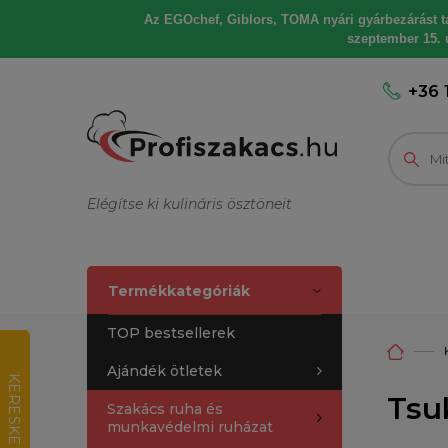
Az EGOchef, Giblors, TOMA nyári gyárbezárást tart
szeptember 15. u
+36 
Elégítse ki kulináris ösztöneit
Termékkategóriák
TOP bestsellerek
Ajándék ötletek
K
E
R
E
S
K
E
D
E
L
M
I
R
T
É
K
E
L
É
Tsu
Szakács ruha és
munkavédelmi ruházat