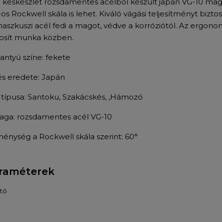
a késkészlet rozsdamentes acélból készült japán VG-10 m
os Rockwell skála is lehet. Kiváló vágási teljesítményt biztos
aszkuszi acél fedi a magot, védve a korróziótól. Az ergono
tosít munka közben.
antyú színe: fekete
és eredete: Japán
típusa: Santoku, Szakácskés, ,
Hámozó
aga: rozsdamentes acél VG-10
énység a Rockwell skála szerint: 60°
raméterek
tó