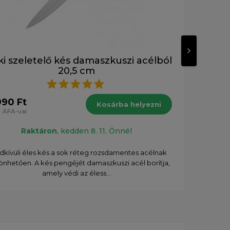
ki szeletelő kés damaszkuszi acélból
Tsu
20,5 cm
76 1
990 Ft
Kosárba helyezni
ÁFÁ-val
Raktáron
, kedden 8. 11. Önnél
Prémi
kívüli éles kés a sok réteg rozsdamentes acélnak
önhetően. A kés pengéjét damaszkuszi acél borítja,
amely védi az éless...