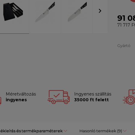
91 0
71 717 F
Gyártó
Méretváltozás
Ingyenes szállítás
ingyenes
35000 ft felett
ékleírás és termékparaméterek
Hasonló termékek
(9)