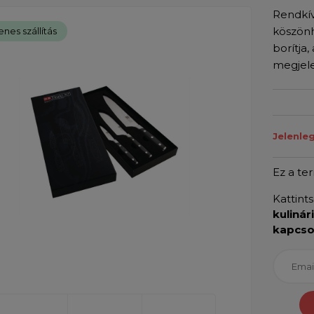
Rendkív
köszönh
enes szállítás
borítja
megjele
Jelenle
Ez a te
Kattint
kulinár
kapcso