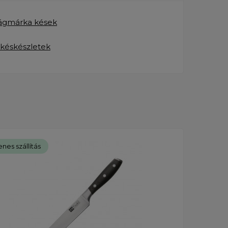
lágmárka kések
 késkészletek
nes szállítás
Ingye
Új