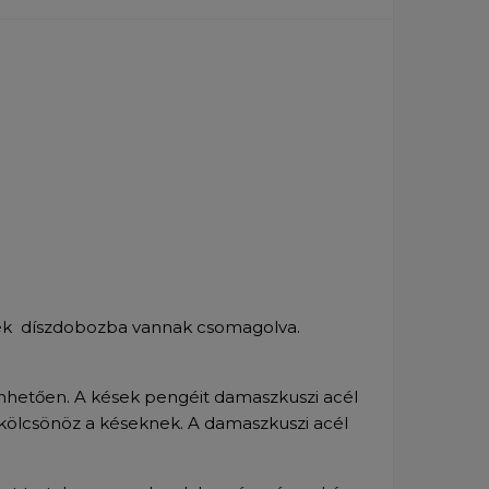
ek díszdobozba vannak csomagolva.
nhetően. A kések pengéit damaszkuszi acél
 kölcsönöz a késeknek. A damaszkuszi acél