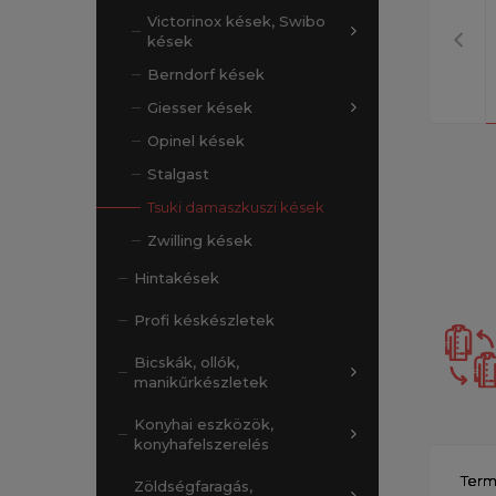
Victorinox kések, Swibo
kések
Berndorf kések
Giesser kések
Opinel kések
Stalgast
Tsuki damaszkuszi kések
Zwilling kések
Hintakések
Profi késkészletek
Bicskák, ollók,
manikűrkészletek
Konyhai eszközök,
konyhafelszerelés
Term
Zöldségfaragás,