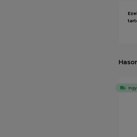
Eze
tart
Haso
Ingy