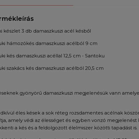
rmékleírás
ki készlet 3 db damaszkuszi acél késből
suki hámozókés damaszkuszi acélból 9 cm
suki kés damaszkuszi acéllal 12,5 cm - Santoku
suki szakács kés damaszkuszi acélból 20,5 cm
éseknek gyönyörű damaszkuszi megjelenésük vann amely
dkívül éles kések a sok réteg rozsdamentes acélnak köszö
ítja, amely védi az élességet és egyben vonzó megjelenést
kenti a kés és a feldolgozott élelmiszer közötti tapadást is.