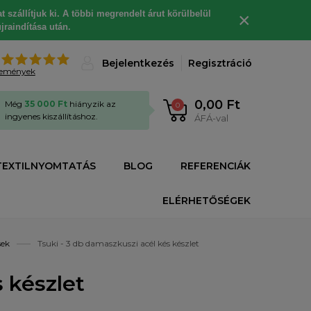
 szállítjuk ki. A többi megrendelt árut körülbelül
×
jraindítása után.
%
Bejelentkezés
Regisztráció
lemények
0,00 Ft
Még
35 000 Ft
hiányzik az
0
ingyenes kiszállításhoz.
ÁFÁ-val
TEXTILNYOMTATÁS
BLOG
REFERENCIÁK
ELÉRHETŐSÉGEK
sek
Tsuki - 3 db damaszkuszi acél kés készlet
 készlet