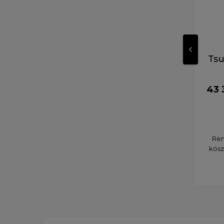
Tsu
43 
Ren
kösz