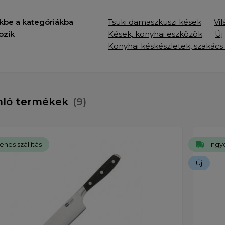
kbe a kategóriákba
Tsuki damaszkuszi kések
Vi
ozik
Kések, konyhai eszközök
Új
Konyhai késkészletek, szakács
nló termékek
(9)
enes szállítás
Ingye
Új