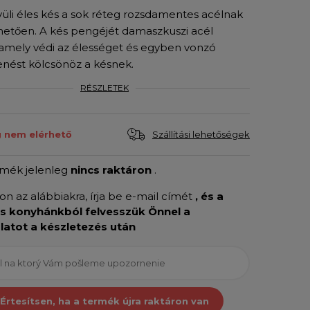
üli éles kés a sok réteg rozsdamentes acélnak
etően. A kés pengéjét damaszkuszi acél
, amely védi az élességet és egyben vonzó
nést kölcsönöz a késnek.
RÉSZLETEK
Szállítási lehetőségek
g nem elérhető
rmék jelenleg
nincs raktáron
.
son az alábbiakra, írja be e-mail címét
, és a
is konyhánkból felvesszük Önnel a
latot a készletezés után
Értesítsen, ha a termék újra raktáron van