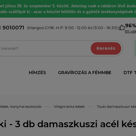
 július 28. és szeptember 5. között. Jelenleg csak a raktáron lévő árukat
tán szállítjuk ki - azaz a készlet feltöltés és a gyártók tevékenységének ú
96
1 9010071
(Hangos GYIK: H-P: 9:00 - 12:00 és 13:00 - 16:30)
89 vé
Keresés
HÍMZÉS
GRAVÍROZÁS A FÉMMBE
DTF 
Kések, konyhai eszközök
Világmárka kések
Tsuki damaszkuszi ké
ki - 3 db damaszkuszi acél kés