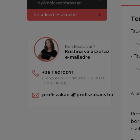
gyümölcsszobrászat
Késélező eszközök
Te
Tsu
- T
Kérdésed van?
Kristina válaszol az
- T
e-mailedre
- T
+36 1 9010071
(Hangos GYIK: H-P: 9:00 - 12:00 és
13:00 - 16:30)
A k
profiszakacs@profiszakacs.hu
Ren
bor
csök