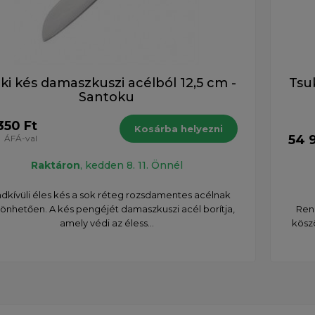
ki kés damaszkuszi acélból 12,5 cm -
Tsu
Santoku
350 Ft
Kosárba helyezni
54 
ÁFÁ-val
Raktáron
, kedden 8. 11. Önnél
dkívüli éles kés a sok réteg rozsdamentes acélnak
önhetően. A kés pengéjét damaszkuszi acél borítja,
Rend
amely védi az éless...
kösz