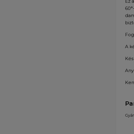
Ez 
60°-
dam
biz
Fog
A k
Kés 
Any
Kem
Pa
Gyár