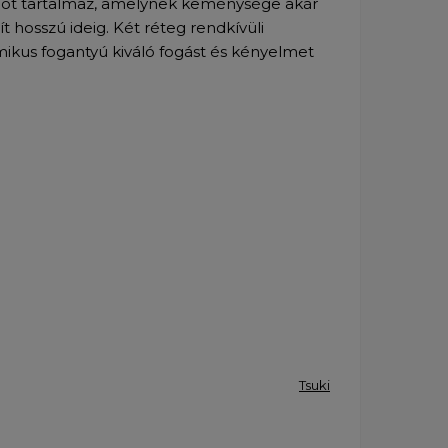
agot tartalmaz, amelynek keménysége akár
ít hosszú ideig. Két réteg rendkívüli
mikus fogantyú kiváló fogást és kényelmet
Tsuki