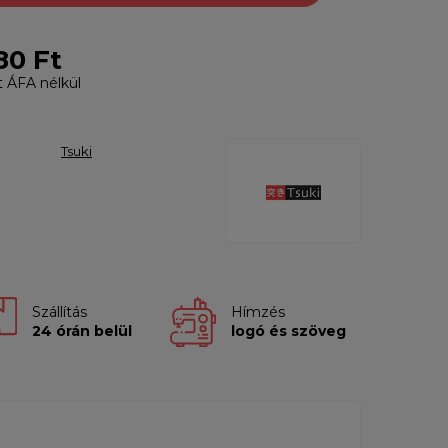
80 Ft
t
ÁFA nélkül
Tsuki
Szállítás
Hímzés
24 órán belül
logó és szöveg