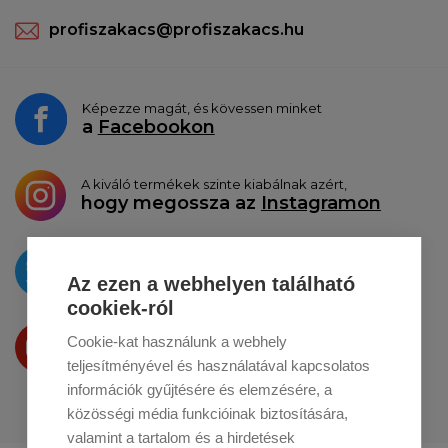
profiszakacs@profiszakacs.hu
Képezze magát, és kövessen minket
a
Facebookon
A kiváló termékek szinte kiabálnak azért,
hogy megossza az
Instagramon
Az újdonságokat
a
Twitteren
tesszük közzé
Az ezen a webhelyen található
cookiek-ról
Termékeinket
Cookie-kat használunk a webhely
a
Youtube-on
is bemutatjuk
teljesítményével és használatával kapcsolatos
információk gyűjtésére és elemzésére, a
közösségi média funkcióinak biztosítására,
valamint a tartalom és a hirdetések