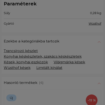
Paraméterek
Súly
0,28
kg
Gyártó
Wüsthof
Ezekbe a kategóriákba tartozik
Trancsírozó készlet
Konyhai késkészletek, szakács késkészletek
Kések, konyhai eszközök
Világmárka kések
Wüsthof kések
Limitált kínálat
Hasonló termékek
(4)
Új
-11 %