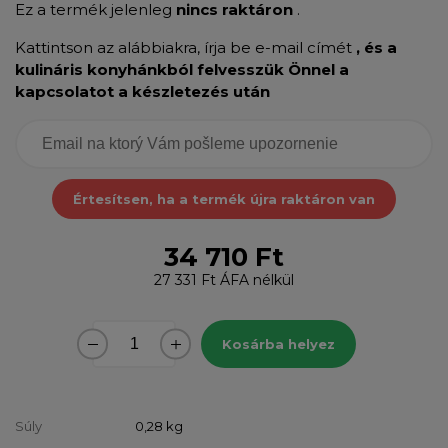
Ez a termék jelenleg
nincs raktáron
.
Kattintson az alábbiakra, írja be e-mail címét
, és a
kulináris konyhánkból felvesszük Önnel a
kapcsolatot a készletezés után
Értesítsen, ha a termék újra raktáron van
34 710 Ft
27 331 Ft
ÁFA nélkül
Kosárba helyez
Súly
0,28
kg