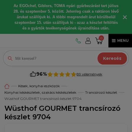
Az EGOchef, Giblors, TOMA nyári gyárbezárást tart július
28. és szeptember 5. között. Jelenleg csak a raktáron lévő
×
árukat szállítjuk ki. A többi megrendelt árut körülbelül
szeptember 15. után szállítjuk ki - azaz a készlet feltöltés
és a gyártók tevékenységének újraindítása után.
0
MENU
Keresés
96%
89 vélemények
Kések, konyhai eszközök
Konyhai késkészletek, szakács késkészletek
Trancsírozó készlet
Wüsthof GOURMET trancsírozó készlet 9704
Wüsthof GOURMET trancsírozó
készlet 9704