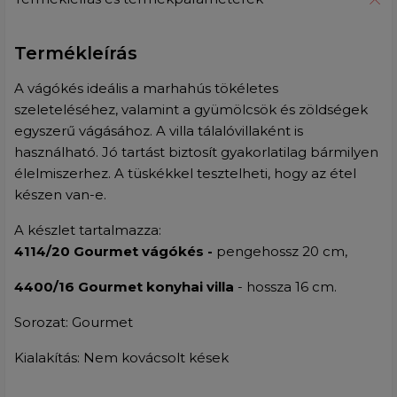
Termékleírás
A vágókés ideális a marhahús tökéletes
szeleteléséhez, valamint a gyümölcsök és zöldségek
egyszerű vágásához. A villa tálalóvillaként is
használható. Jó tartást biztosít gyakorlatilag bármilyen
élelmiszerhez. A tüskékkel tesztelheti, hogy az étel
készen van-e.
A készlet tartalmazza:
4114/20 Gourmet vágókés -
pengehossz 20 cm,
4400/16 Gourmet konyhai villa
- hossza 16 cm.
Sorozat: Gourmet
Kialakítás: Nem kovácsolt kések