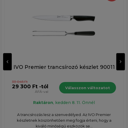
IVO Premier trancsírozó készlet 90011
33 045 Ft
29 300 Ft -tól
Válasszon változatot
ÁFÁ-val
Raktáron
, kedden 8. 11. Önnél
A trancsírozás lesz a szenvedélyed. Az IVO Premier
készletnek köszönhetően meg fogja érteni, hogy a
kiváló minőségű eszközök se...