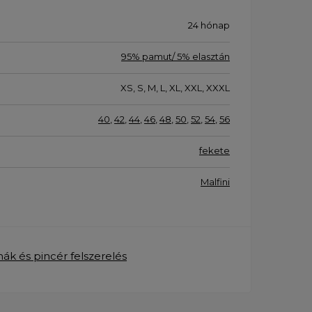
24 hónap
95% pamut/ 5% elasztán
XS, S, M, L, XL, XXL, XXXL
40
,
42
,
44
,
46
,
48
,
50
,
52
,
54
,
56
fekete
Malfini
hák és pincér felszerelés