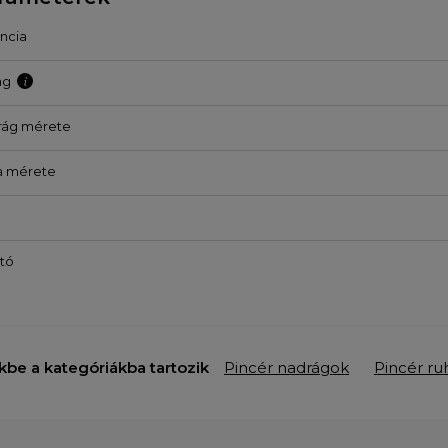
ncia
ag
rág mérete
a mérete
tó
kbe a kategóriákba tartozik
Pincér nadrágok
Pincér ru