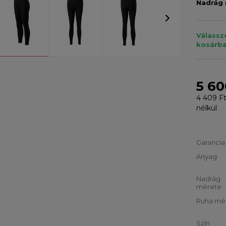
Nadrág
Válassz
kosárba
5 60
4 409 F
nélkül
Garancia
Anyag
Nadrág
mérete
Ruha mé
Szín