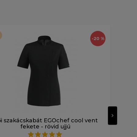
-20 %
i szakácskabát EGOchef cool vent
fekete - rövid ujjú
14 690