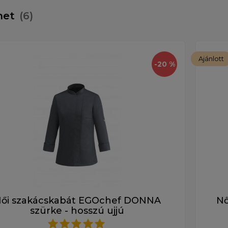
öhet
(6)
Ajánlott
-20 %
ői szakácskabát EGOchef DONNA
Nő
szürke - hosszú ujjú