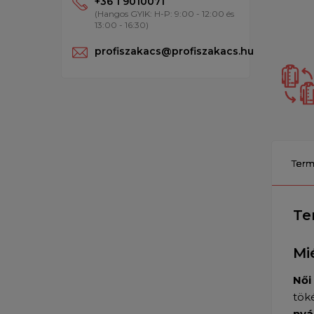
+36 1 9010071
(Hangos GYIK: H-P: 9:00 - 12:00 és
13:00 - 16:30)
profiszakacs@profiszakacs.hu
Term
Te
Mi
Női
tök
nyá