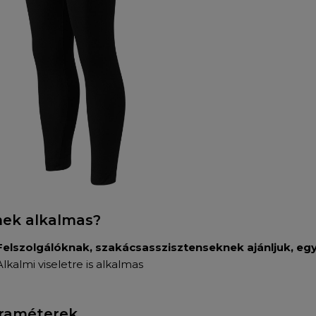
nek alkalmas?
Felszolgálóknak, szakácsasszisztenseknek ajánljuk, e
Alkalmi viseletre is alkalmas
raméterek