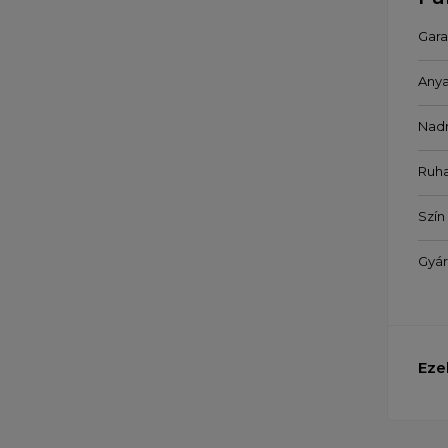
Gara
Any
Nad
Ruh
Szín
Gyár
Eze