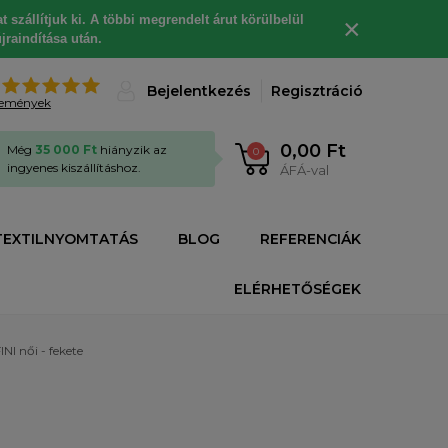
 szállítjuk ki. A többi megrendelt árut körülbelül
×
jraindítása után.
%
Bejelentkezés
Regisztráció
lemények
0,00 Ft
Még
35 000 Ft
hiányzik az
0
ingyenes kiszállításhoz.
ÁFÁ-val
TEXTILNYOMTATÁS
BLOG
REFERENCIÁK
ELÉRHETŐSÉGEK
I női - fekete