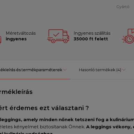
Gyártó
Méretváltozás
Ingyenes szállítás
ingyenes
35000 ft felett
ékleírás és termékparaméterek
Hasonló termékek
(4)
rmékleírás
ért érdemes ezt választani ?
 leggings, amely minden nőnek tetszeni fog a kulinári
életes kényelmet biztosítanak Önnek.
A leggings vékony, 
ri kulináris vadsághoz.