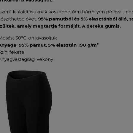
szerű kialakításuknak köszönhetően bármilyen pólóval, ingg
gészítheted őket.
95% pamutból és 5% elasztánból álló, s
zültek, amely megtartja formáját. A dereka gumis.
Mosást 30°C-on javasoljuk
Anyaga: 95% pamut, 5% elasztán 190 g/m²
Szín: fekete
Anyagvastagság: vékony