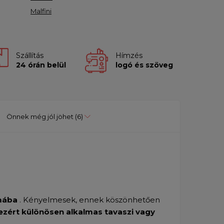
Malfini
Szállítás
Hímzés
24 órán belül
logó és szöveg
Önnek még jól jöhet
(6)
umába
. Kényelmesek, ennek köszönhetően
ezért különösen alkalmas tavaszi vagy