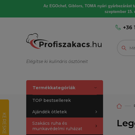
Az EGOchef, Giblors, TOMA nyári gyárbezárást tart
szeptember 15. u
+36 
Elégítse ki kulináris ösztöneit
Termékkategóriák
TOP bestsellerek
Ajándék ötletek
K
E
R
E
S
K
E
D
E
L
M
I
R
T
É
K
E
L
É
Leg
Szakács ruha és
munkavédelmi ruházat