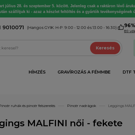
 július 28. és szeptember 5. között. Jelenleg csak a raktáron lévő árukat
tán szállítjuk ki - azaz a készlet feltöltés és a gyártók tevékenységének ú
96
1 9010071
(Hangos GYIK: H-P: 9:00 - 12:00 és 13:00 - 16:30)
89 vé
Keresés
HÍMZÉS
GRAVÍROZÁS A FÉMMBE
DTF 
Pincér ruhák és pincér felszerelés
Pincér nadrágok
Leggings MALFIN
gings MALFINI női - fekete