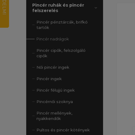
Pincér ruhák és pincér
felszerelés
Pincér pénztárcák, brifkó
tartók
Pincér nadrágok
Pincér cipők, felszolgáló
cipők
Női pincér ingek
Pincér ingek
Pincér félujjú ingek
Pincérnői szoknya
Pincér mellények,
nyakkendők
Pultos és pincér kötények