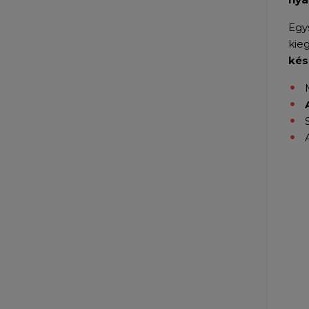
Egy
kie
kés