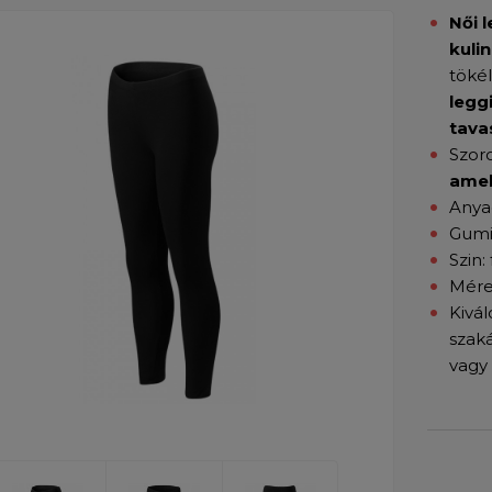
Női 
kuli
töké
legg
tava
Szoro
amel
Anya
Gumi
Szin:
Mére
Kivál
szak
vagy