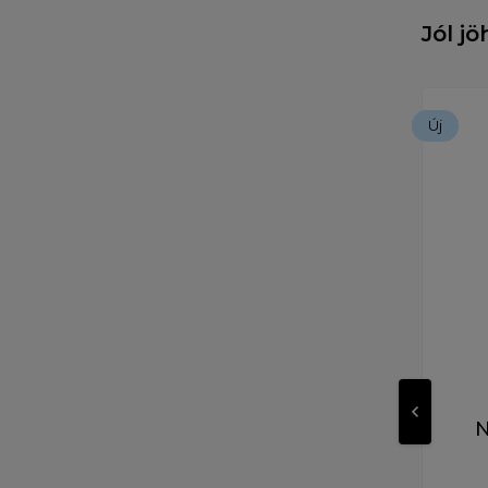
Jól j
Új
N