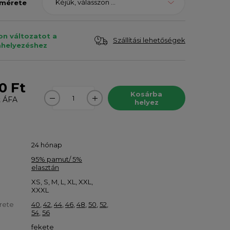
Kéjük, válasszon ...
 mérete
on változatot a
Szállítási lehetőségek
helyezéshez
0 Ft
Kosárba
t
ÁFA
helyez
24 hónap
95% pamut/ 5%
elasztán
XS, S, M, L, XL, XXL,
XXXL
rete
40
,
42
,
44
,
46
,
48
,
50
,
52
,
54
,
56
fekete