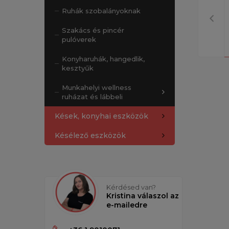
Ruhák szobalányoknak
Szakács és pincér
pulóverek
Konyharuhák, hangedlik,
kesztyűk
Munkahelyi wellness
ruházat és lábbeli
Kések, konyhai eszközök
Késélező eszközök
Kérdésed van?
Kristina válaszol az
e-mailedre