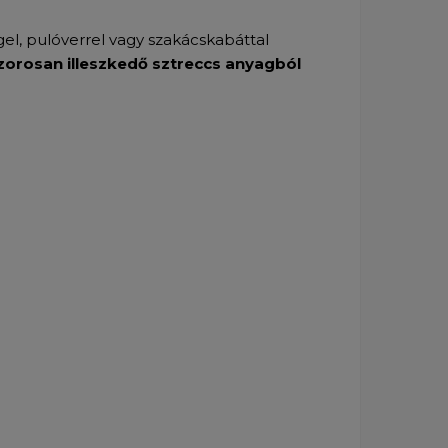
el, pulóverrel vagy szakácskabáttal
zorosan illeszkedő sztreccs anyagból