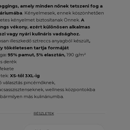
leggings, amely minden nőnek tetszeni fog a
náriumába
. Kényelmesek, ennek köszönhetően
letes kényelmet biztosítanak Önnek.
A
ings vékony, ezért különösen alkalmas
szi vagy nyári kulináris vadsághoz.
san illeszkedő sztreccs anyagból készült
,
y tökéletesen tartja formáját
ga
: 95% pamut, 5% elasztán,
190 g/m²
s derék
 fekete
tek:
XS-től 3XL-ig
ó választás pincérnőknek,
ácsasszisztenseknek, wellness központokba
 bármilyen más kulináriumba.
RÉSZLETEK