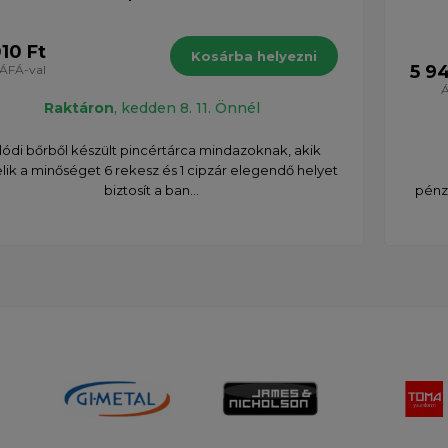
010 Ft
Kosárba helyezni
5 9
ÁFÁ-val
Á
Raktáron
, kedden 8. 11. Önnél
lódi bőrből készült pincértárca mindazoknak, akik
elik a minőséget 6 rekesz és 1 cipzár elegendő helyet
biztosít a ban...
pénzt