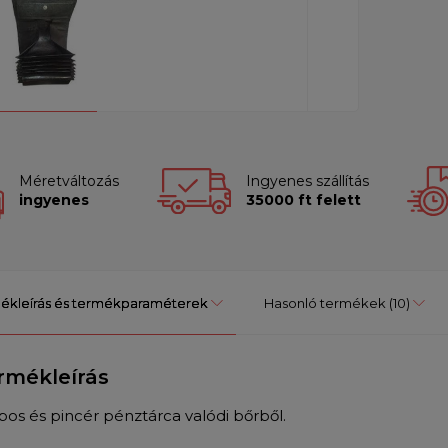
Méretváltozás
Ingyenes szállítás
ingyenes
35000 ft felett
ékleírás és termékparaméterek
Hasonló termékek
(10)
rmékleírás
pos és pincér pénztárca valódi bőrből.