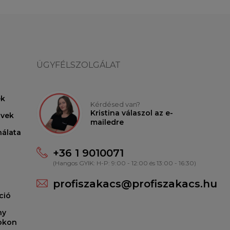
ÜGYFÉLSZOLGÁLAT
ek
Kérdésed van?
Kristina válaszol az e-
lvek
mailedre
nálata
+36 1 9010071
(Hangos GYIK: H-P: 9:00 - 12:00 és 13:00 - 16:30)
profiszakacs@profiszakacs.hu
ció
ny
ookon