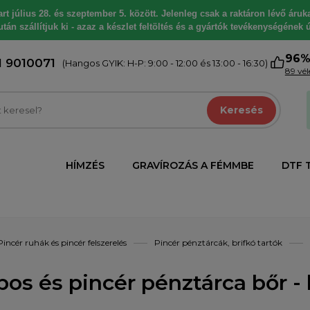
 július 28. és szeptember 5. között. Jelenleg csak a raktáron lévő árukat
tán szállítjuk ki - azaz a készlet feltöltés és a gyártók tevékenységének ú
96
1 9010071
(Hangos GYIK: H-P: 9:00 - 12:00 és 13:00 - 16:30)
89 vé
Keresés
HÍMZÉS
GRAVÍROZÁS A FÉMMBE
DTF 
Pincér ruhák és pincér felszerelés
Pincér pénztárcák, brifkó tartók
os és pincér pénztárca bőr - 