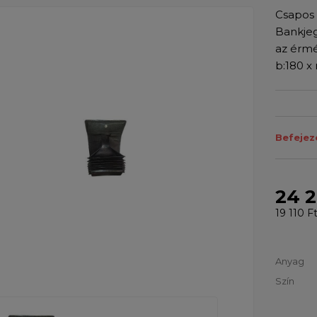
Csapos 
Bankjeg
az érmé
b:180 x
Befejez
24 2
19 110 F
Anyag
Szín