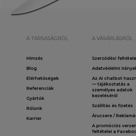
A TÁRSASÁGRÓL
A VÁSÁRLÁSRÓL
Hímzés
Szerződési feltétel
Blog
Adatvédelmi iránye
Elérhetőségek
Az AI chatbot hasz
— tájékoztatás a
Referenciák
személyes adatok
kezeléséről
Gyártók
Szállítás és fizetés
Rólunk
Árucsere / Reklamá
Karrier
A promóciós verse
feltételei a Faceb