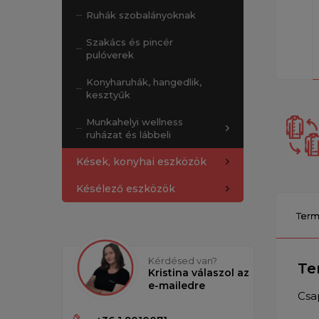
Ruhák szobalányoknak
Szakács és pincér
pulóverek
Konyharuhák, hangedlik,
kesztyűk
Munkahelyi wellness
ruházat és lábbeli
Kések, konyhai eszközök
Késélező eszközök
Term
Kérdésed van?
Te
Kristina válaszol az
e-mailedre
Csa