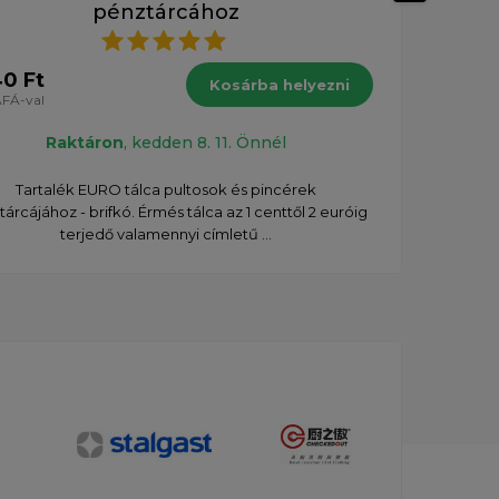
pénztárcához
18 4
40 Ft
Kosárba helyezni
FÁ-val
Raktáron
, kedden 8. 11. Önnél
Való
Tartalék EURO tálca pultosok és pincérek
él
árcájához - brifkó. Érmés tálca az 1 centtől 2 euróig
terjedő valamennyi címletű ...