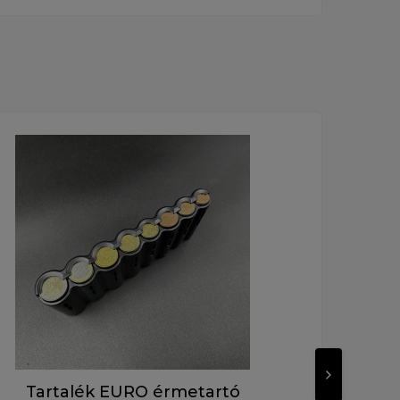
Ajánlott
Tartalék EURO érmetartó
Pi