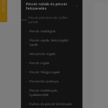
Pincér ruhák és pincér
felszerelés
Pincér pénztárcák, brifkó
tartók
Pincér nadrágok
Pincér cipők, felszolgáló
cipők
Női pincér ingek
Pincér ingek
Pincér félujjú ingek
Pincérnői szoknya
Pincér mellények,
nyakkendők
Pultos és pincér kötények