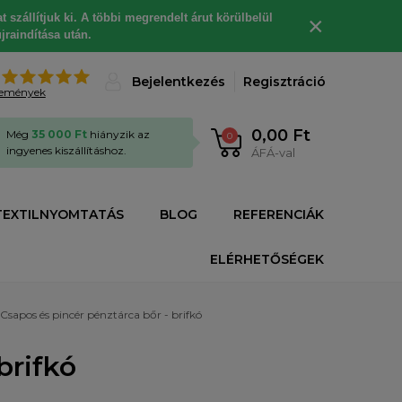
 szállítjuk ki. A többi megrendelt árut körülbelül
×
jraindítása után.
%
Bejelentkezés
Regisztráció
lemények
0,00 Ft
Még
35 000 Ft
hiányzik az
0
ingyenes kiszállításhoz.
ÁFÁ-val
TEXTILNYOMTATÁS
BLOG
REFERENCIÁK
ELÉRHETŐSÉGEK
Csapos és pincér pénztárca bőr - brifkó
brifkó