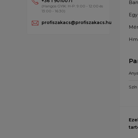
+36 1 9010071
Ban
(Hangos GYIK: H-P: 9:00 - 12:00 és
13:00 - 16:30)
Egy
profiszakacs@profiszakacs.hu
Mér
Hmo
Pa
Any
Szín
Eze
tart