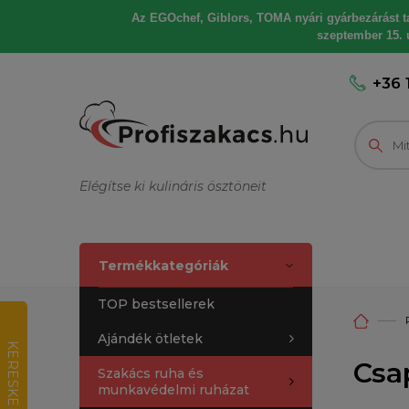
Az EGOchef, Giblors, TOMA nyári gyárbezárást tart
szeptember 15. u
+36 
Elégítse ki kulináris ösztöneit
Termékkategóriák
TOP bestsellerek
Ajándék ötletek
K
E
R
E
S
K
E
D
E
L
M
I
R
T
É
K
E
L
É
Csap
Szakács ruha és
munkavédelmi ruházat