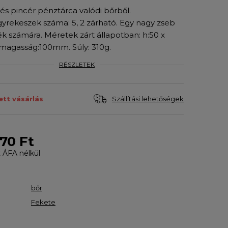
és pincér pénztárca valódi bőrből.
yrekeszek száma: 5, 2 zárható. Egy nagy zseb
k számára. Méretek zárt állapotban: h:50 x
 magasság:100mm. Súly: 310g.
RÉSZLETEK
Szállítási lehetőségek
ett vásárlás
70 Ft
t
ÁFA nélkül
bőr
Fekete