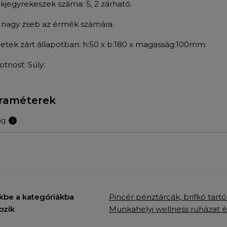
kjegyrekeszek száma: 5, 2 zárható.
 nagy zseb az érmék számára.
etek zárt állapotban: h:50 x b:180 x magasság:100mm.
tnosť: Súly:
raméterek
ag
kbe a kategóriákba
Pincér pénztárcák, brifkó tart
ozik
Munkahelyi wellness ruházat é