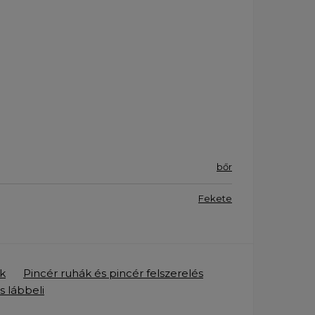
bőr
Fekete
ók
Pincér ruhák és pincér felszerelés
s lábbeli