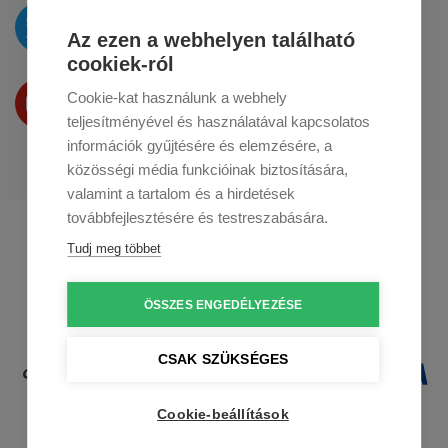
Az újdonságokat
a
Twitteren
tesszük közzé
Az ezen a webhelyen található
cookiek-ról
Termékeinket
Cookie-kat használunk a webhely
a
Youtube-on
is bemutatjuk
teljesítményével és használatával kapcsolatos
információk gyűjtésére és elemzésére, a
közösségi média funkcióinak biztosítására,
valamint a tartalom és a hirdetések
továbbfejlesztésére és testreszabására.
Profikuchar.sk
Profikuchař.cz
Tudj meg többet
Profikoch.at
ÖSSZES ENGEDÉLYEZÉSE
CSAK SZÜKSÉGES
Cookie-beállítások