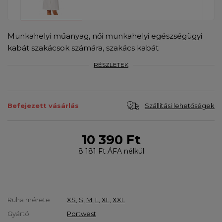
Munkahelyi műanyag, női munkahelyi egészségügyi
kabát szakácsok számára, szakács kabát
RÉSZLETEK
Szállítási lehetőségek
Befejezett vásárlás
10 390 Ft
8 181 Ft
ÁFA nélkül
Ruha mérete
XS
,
S
,
M
,
L
,
XL
,
XXL
Gyártó
Portwest