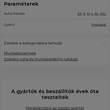
Paraméterek
Ruha mérete
XS
,
S
,
M
,
L
,
XL
,
XXL
Gyártó
Portwest
Ezekbe a kategóriákba tartozik
Munkaköpenyek
Szakács ruha és munkavédelmi ruházat
A gyártók és beszállítók évek óta
tesztelték
Megjeleníteni az összes gyártót