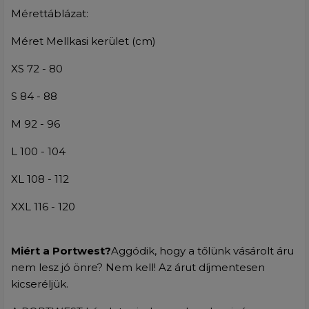
Mérettáblázat:
Méret Mellkasi kerület (cm)
XS 72 - 80
S
84 - 88
M 92 - 96
L 100 - 104
XL 108 - 112
XXL 116 - 120
Miért a Portwest?
Aggódik, hogy a tőlünk vásárolt áru
nem lesz jó önre? Nem kell! Az árut díjmentesen
kicseréljük.