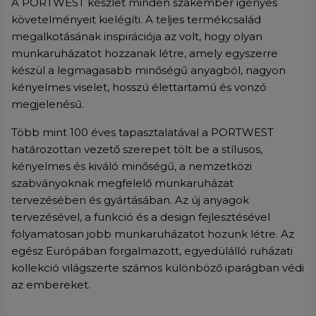
A PORTWEST készlet minden szakember igényes
követelményeit kielégíti. A teljes termékcsalád
megalkotásának inspirációja az volt, hogy olyan
munkaruházatot hozzanak létre, amely egyszerre
készül a legmagasabb minőségű anyagból, nagyon
kényelmes viselet, hosszú élettartamú és vonzó
megjelenésű.
Több mint 100 éves tapasztalatával a PORTWEST
határozottan vezető szerepet tölt be a stílusos,
kényelmes és kiváló minőségű, a nemzetközi
szabványoknak megfelelő munkaruházat
tervezésében és gyártásában. Az új anyagok
tervezésével, a funkció és a design fejlesztésével
folyamatosan jobb munkaruházatot hozunk létre. Az
egész Európában forgalmazott, egyedülálló ruházati
kollekció világszerte számos különböző iparágban védi
az embereket.