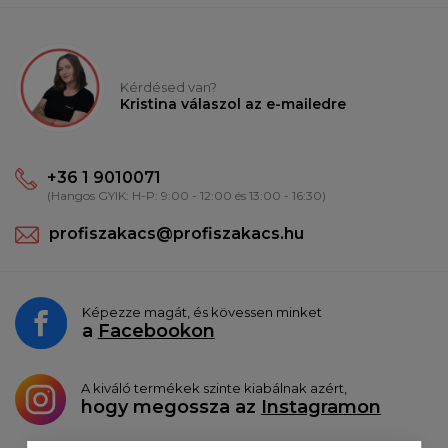
Kérdésed van?
Kristina válaszol az e-mailedre
+36 1 9010071
(Hangos GYIK: H-P: 9:00 - 12:00 és 13:00 - 16:30)
profiszakacs@profiszakacs.hu
Képezze magát, és kövessen minket
a
Facebookon
A kiváló termékek szinte kiabálnak azért,
hogy megossza az
Instagramon