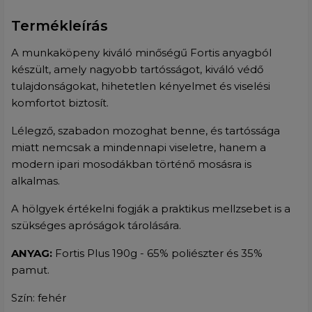
Termékleírás
A munkaköpeny kiváló minőségű Fortis anyagból
készült, amely nagyobb tartósságot, kiváló védő
tulajdonságokat, hihetetlen kényelmet és viselési
komfortot biztosít.
Lélegző, szabadon mozoghat benne, és tartóssága
miatt nemcsak a mindennapi viseletre, hanem a
modern ipari mosodákban történő mosásra is
alkalmas.
A hölgyek értékelni fogják a praktikus mellzsebet is a
szükséges apróságok tárolására.
ANYAG:
Fortis Plus 190g - 65% poliészter és 35%
pamut.
Szín: fehér