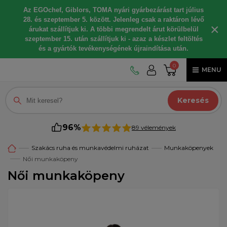
Az EGOchef, Giblors, TOMA nyári gyárbezárást tart július
28. és szeptember 5. között. Jelenleg csak a raktáron lévő
×
árukat szállítjuk ki. A többi megrendelt árut körülbelül
szeptember 15. után szállítjuk ki - azaz a készlet feltöltés
és a gyártók tevékenységének újraindítása után.
0
MENU
Keresés
96%
89 vélemények
Szakács ruha és munkavédelmi ruházat
Munkaköpenyek
Női munkaköpeny
Női munkaköpeny