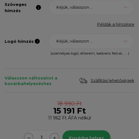
Szöveges
Kéjük, válasszon ...
hímzés
Példák a hímzésre
Kéjük, válasszon ...
Logó hímzés
(személyes logó, étterem, kedvenc felirat, ... )
Válasszon változatot a
Szállítási lehetőségek
kosárbahelyezéshez
18 990 Ft
15 191 Ft
11 962 Ft
ÁFA nélkül
Kosárba helyez