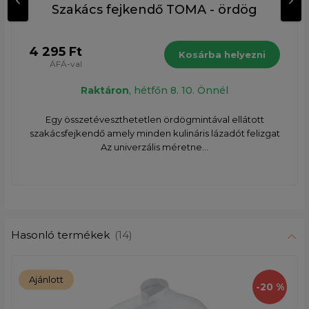
Szakács fejkendő TOMA - ördög
4 295 Ft
Kosárba helyezni
ÁFÁ-val
Raktáron
, hétfőn 8. 10. Önnél
Egy összetéveszthetetlen ördögmintával ellátott
szakácsfejkendő amely minden kulináris lázadót felizgat
Az univerzális méretne...
Hasonló termékek
(14)
Ajánlott
-20 %