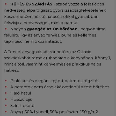
HŰTÉS ÉS SZÁRÍTÁS
- szabályozza a felesleges
nedvesség elpárolgását, gyors izzadságfelvételének
köszönhetően hűsítő hatású, sokkal gyorsabban
felszívja a nedvességet, mint a pamut.
Nagyon
gyengéd az Ön bőréhez
- nagyon sima
felületű, így az anyag fényes, puha és kellemes
tapintású, nem okoz irritációt.
A Tencel anyagnak köszönhetően az Ottavio
szakácskabát remek ruhadarab a konyhában. Könnyű,
mint a toll, valamint kényelmes és praktikus hálós
hátrész.
Praktikus és elegáns rejtett patentos rögzítés
A patentok nem érnek közvetlenül a test bőréhez.
Háló hátul
Hosszú ujjú
Szín: Fekete
Anyag: 50% Lyocell, 50% poliészter, 150 g/m2