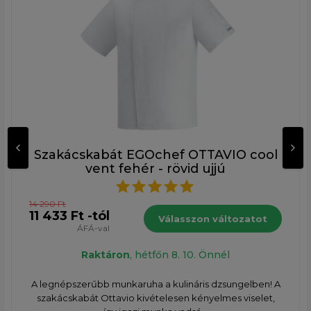
Szakácskabát EGOchef OTTAVIO cool
vent fehér - rövid ujjú
14 290 Ft
11 433 Ft -tól
Válasszon változatot
ÁFÁ-val
Raktáron
, hétfőn 8. 10. Önnél
A legnépszerűbb munkaruha a kulináris dzsungelben! A
szakácskabát Ottavio kivételesen kényelmes viselet,