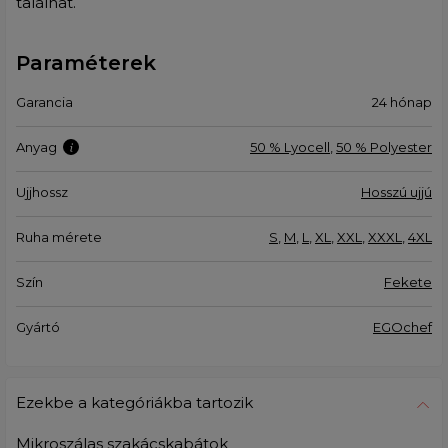
találhat.
Paraméterek
Garancia
24 hónap
Anyag
50 % Lyocell
,
50 % Polyester
Ujjhossz
Hosszú ujjú
Ruha mérete
S
,
M
,
L
,
XL
,
XXL
,
XXXL
,
4XL
Szín
Fekete
Gyártó
EGOchef
Ezekbe a kategóriákba tartozik
Mikroszálas szakácskabátok