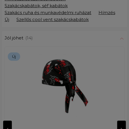
Szakácskabátok, séf kabátok
Szakács ruha és munkavédelmi ruházat
Hímzés
Új
Szellős cool vent szakácskabátok
Jól jöhet
(14)
Új