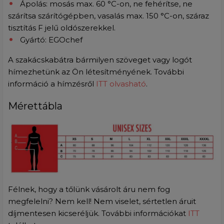
Ápolás: mosás max. 60 °C-on, ne fehérítse, ne
szárítsa szárítógépben, vasalás max. 150 °C-on, száraz
tisztítás F jelű oldószerekkel.
Gyártó: EGOchef
A szakácskabátra bármilyen szöveget vagy logót
hímezhetünk az Ön létesítményének. További
információ a hímzésről
ITT olvasható
.
Mérettábla
Félnek, hogy a tőlünk vásárolt áru nem fog
megfelelni? Nem kell! Nem viselet, sértetlen áruit
díjmentesen kicseréljük. További információkat
ITT