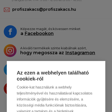
profiszakacs@profiszakacs.hu
Képezze magát, és kövessen minket
a
Facebookon
A kiváló termékek szinte kiabálnak azért,
hogy megossza az
Instagramon
Az újdonságokat
a
Twitteren
tesszük közzé
Az ezen a webhelyen található
cookiek-ról
Termékeinket
Cookie-kat használunk a webhely
a
Youtube-on
is bemutatjuk
teljesítményével és használatával kapcsolatos
információk gyűjtésére és elemzésére, a
közösségi média funkcióinak biztosítására,
valamint a tartalom és a hirdetések