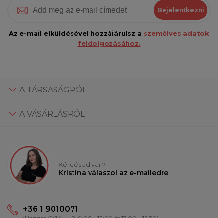
Bejelentkezni
Az e-mail elküldésével hozzájárulsz a
személyes adatok
feldolgozásához.
A TÁRSASÁGRÓL
A VÁSÁRLÁSRÓL
Kérdésed van?
Kristina válaszol az e-mailedre
+36 1 9010071
(Hangos GYIK: H-P: 9:00 - 12:00 és 13:00 - 16:30)