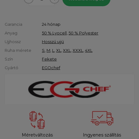
Garancia
24 hónap
Anyag
50 % Lyocell
,
50 % Polyester
Ujjhossz
Hosszú ujjú
Ruha mérete
S
,
M
,
L
,
XL
,
XXL
,
XXXL
,
4XL
Szín
Fekete
Gyártó
EGOchef
Méretváltozás
Ingyenes szállítás