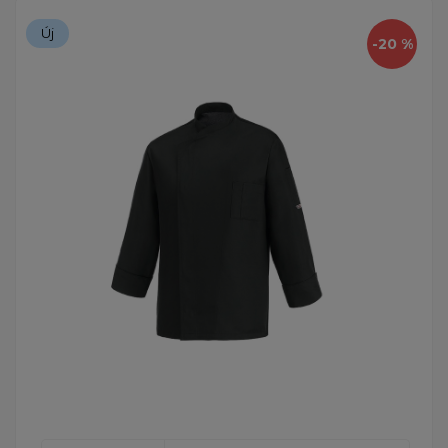
Új
-20 %