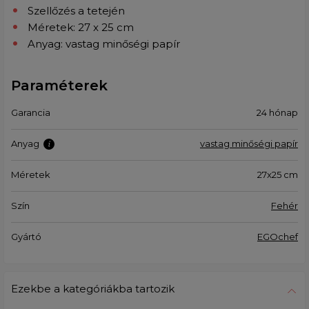
Szellőzés a tetején
Méretek: 27 x 25 cm
Anyag: vastag minőségi papír
Paraméterek
Garancia
24 hónap
Anyag
vastag minőségi papír
Méretek
27x25 cm
Szín
Fehér
Gyártó
EGOchef
Ezekbe a kategóriákba tartozik