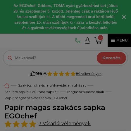
Az EGOchef, Giblors, TOMA nyári gyárbezárást tart július
28. és szeptember 5. között. Jelenleg csak a raktáron lévő
×
árukat szállítjuk ki. A többi megrendelt árut körülbelül
szeptember 15. után szállítjuk ki - azaz a készlet feltöltés
és a gyártók tevékenységének újraindítása után.
0
MENU
Keresés
96%
89 vélemények
Szakács ruha és munkavédelmi ruházat
Szakács sapkák, cukrász sapkák
Magas szakácssapkák
Papír magas szakács sapka EGOchef
Papír magas szakács sapka
EGOchef
3
Vásárlói vélemények