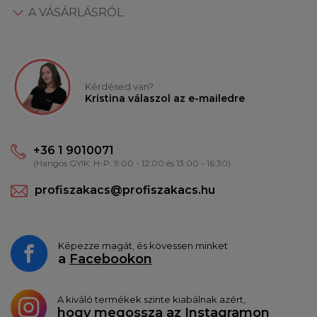
A VÁSÁRLÁSRÓL
Kérdésed van?
Kristina válaszol az e-mailedre
+36 1 9010071
(Hangos GYIK: H-P: 9:00 - 12:00 és 13:00 - 16:30)
profiszakacs@profiszakacs.hu
Képezze magát, és kövessen minket
a
Facebookon
A kiváló termékek szinte kiabálnak azért,
hogy megossza az
Instagramon