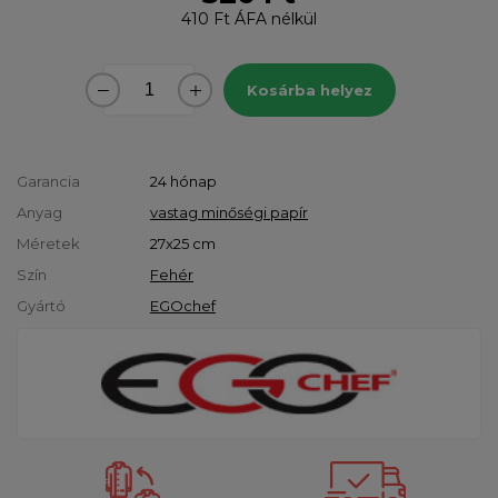
410 Ft
ÁFA nélkül
Kosárba helyez
Garancia
24 hónap
Anyag
vastag minőségi papír
Méretek
27x25 cm
Szín
Fehér
Gyártó
EGOchef