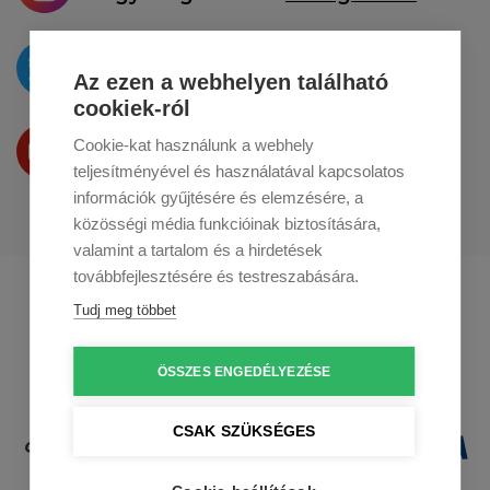
Az újdonságokat
a
Twitteren
tesszük közzé
Az ezen a webhelyen található
cookiek-ról
Termékeinket
Cookie-kat használunk a webhely
a
Youtube-on
is bemutatjuk
teljesítményével és használatával kapcsolatos
információk gyűjtésére és elemzésére, a
közösségi média funkcióinak biztosítására,
valamint a tartalom és a hirdetések
továbbfejlesztésére és testreszabására.
Profikuchar.sk
Profikuchař.cz
Tudj meg többet
Profikoch.at
ÖSSZES ENGEDÉLYEZÉSE
CSAK SZÜKSÉGES