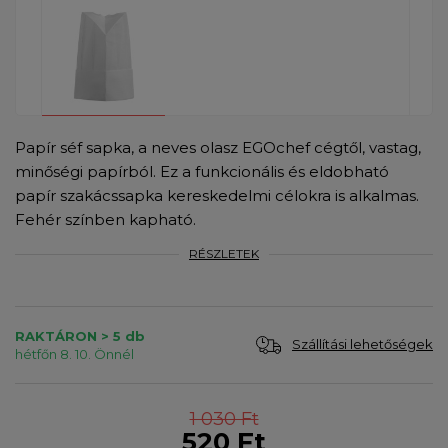
Papír séf sapka, a neves olasz EGOchef cégtől, vastag,
minőségi papírból. Ez a funkcionális és eldobható
papír szakácssapka kereskedelmi célokra is alkalmas.
Fehér színben kapható.
RÉSZLETEK
RAKTÁRON > 5 db
Szállítási lehetőségek
hétfőn 8. 10. Önnél
1 030 Ft
520 Ft