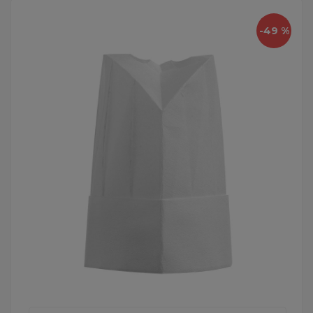
-49 %