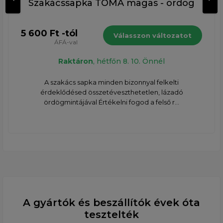
Szakácssapka TOMA magas - ördög
5 600 Ft -tól
Válasszon változatot
ÁFÁ-val
Raktáron
, hétfőn 8. 10. Önnél
A szakács sapka minden bizonnyal felkelti
érdeklődésed összetéveszthetetlen, lázadó
ördögmintájával Értékelni fogod a felső r...
A gyártók és beszállítók évek óta
tesztelték