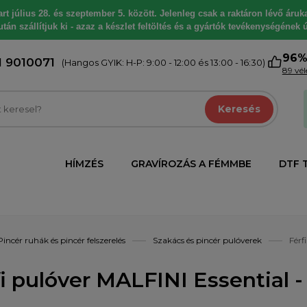
 július 28. és szeptember 5. között. Jelenleg csak a raktáron lévő árukat
tán szállítjuk ki - azaz a készlet feltöltés és a gyártók tevékenységének ú
96
1 9010071
(Hangos GYIK: H-P: 9:00 - 12:00 és 13:00 - 16:30)
89 vé
Keresés
HÍMZÉS
GRAVÍROZÁS A FÉMMBE
DTF 
Pincér ruhák és pincér felszerelés
Szakács és pincér pulóverek
Férf
i pulóver MALFINI Essential -