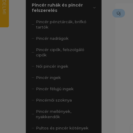
Pincér ruhák és pincér
felszerelés
Új
Pincér pénztárcák, brifkó
tartók
Pincér nadrágok
Pincér cipők, felszolgáló
cipők
Női pincér ingek
Pincér ingek
Pincér félujjú ingek
Pincérnői szoknya
Pincér mellények,
nyakkendők
Pultos és pincér kötények