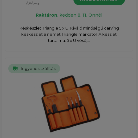
ÁFÁ-val
Raktáron
, kedden 8. 11. Önnél
Késkészlet Triangle 5 x U. Kiváló minőségű carving
késkészlet a német Triangle márkától. A készlet
tartalma: 5 x U véső,...
Ingyenes szállítás