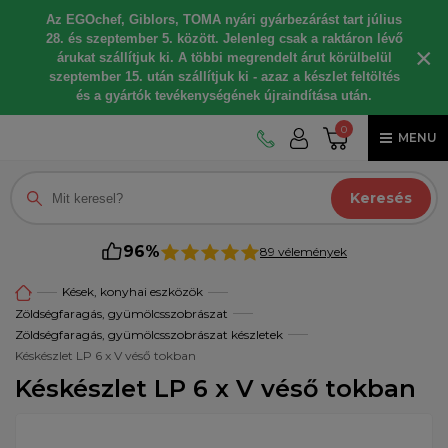
Az EGOchef, Giblors, TOMA nyári gyárbezárást tart július
28. és szeptember 5. között. Jelenleg csak a raktáron lévő
×
árukat szállítjuk ki. A többi megrendelt árut körülbelül
szeptember 15. után szállítjuk ki - azaz a készlet feltöltés
és a gyártók tevékenységének újraindítása után.
0
MENU
Keresés
96%
89 vélemények
Kések, konyhai eszközök
Zöldségfaragás, gyümölcsszobrászat
Zöldségfaragás, gyümölcsszobrászat készletek
Késkészlet LP 6 x V véső tokban
Késkészlet LP 6 x V véső tokban