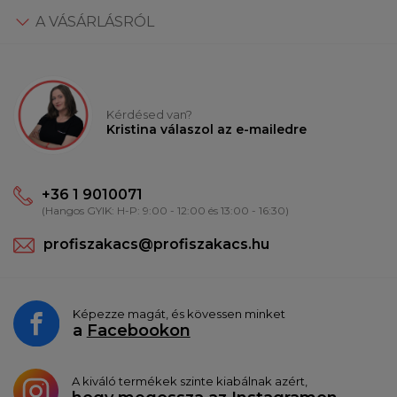
A VÁSÁRLÁSRÓL
Kérdésed van?
Kristina válaszol az e-mailedre
+36 1 9010071
(Hangos GYIK: H-P: 9:00 - 12:00 és 13:00 - 16:30)
profiszakacs@profiszakacs.hu
Képezze magát, és kövessen minket
a
Facebookon
A kiváló termékek szinte kiabálnak azért,