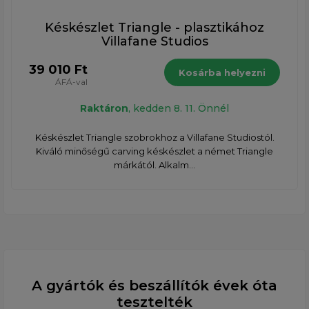
Késkészlet Triangle - plasztikához
Villafane Studios
39 010 Ft
Kosárba helyezni
ÁFÁ-val
Raktáron
, kedden 8. 11. Önnél
Késkészlet Triangle szobrokhoz a Villafane Studiostól.
Kiváló minőségű carving késkészlet a német Triangle
márkától. Alkalm...
A gyártók és beszállítók évek óta
tesztelték