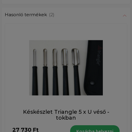
Hasonló termékek
(2)
Késkészlet Triangle 5 x U véső -
tokban
27 730 Ft
Kosárba helyezni