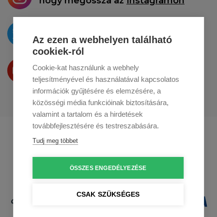
hogy megossza az
Instagramon
Az újdonságokat
a
Twitteren
tesszük közzé
Az ezen a webhelyen található
cookiek-ról
Termékeinket
Cookie-kat használunk a webhely
a
Youtube-on
is bemutatjuk
teljesítményével és használatával kapcsolatos
információk gyűjtésére és elemzésére, a
közösségi média funkcióinak biztosítására,
valamint a tartalom és a hirdetések
továbbfejlesztésére és testreszabására.
Profikuchar.sk
Profikuchař.cz
Tudj meg többet
Profikoch.at
ÖSSZES ENGEDÉLYEZÉSE
CSAK SZÜKSÉGES