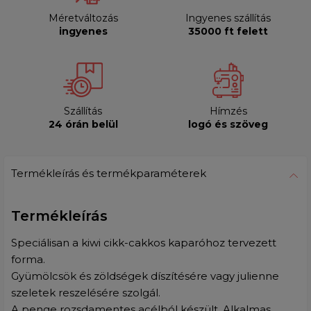
Méretváltozás
Ingyenes szállítás
ingyenes
35000 ft felett
Szállítás
Hímzés
24 órán belül
logó és szöveg
Termékleírás és termékparaméterek
Termékleírás
Speciálisan a kiwi cikk-cakkos kaparóhoz tervezett
forma.
Gyümölcsök és zöldségek díszítésére vagy julienne
szeletek reszelésére szolgál.
A penge rozsdamentes acélból készült.
Alkalmas