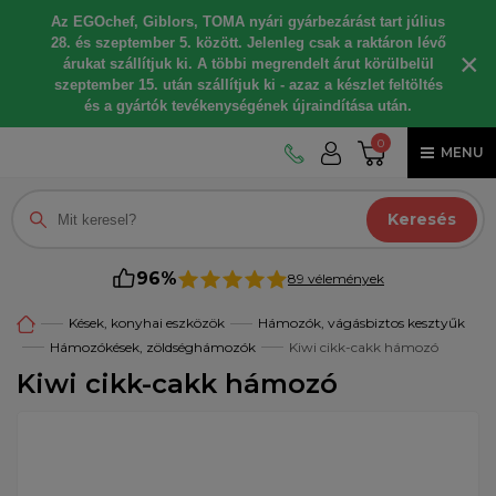
Az EGOchef, Giblors, TOMA nyári gyárbezárást tart július
28. és szeptember 5. között. Jelenleg csak a raktáron lévő
×
árukat szállítjuk ki. A többi megrendelt árut körülbelül
szeptember 15. után szállítjuk ki - azaz a készlet feltöltés
és a gyártók tevékenységének újraindítása után.
0
MENU
Keresés
96%
89 vélemények
Kések, konyhai eszközök
Hámozók, vágásbiztos kesztyűk
Hámozókések, zöldséghámozók
Kiwi cikk-cakk hámozó
Kiwi cikk-cakk hámozó