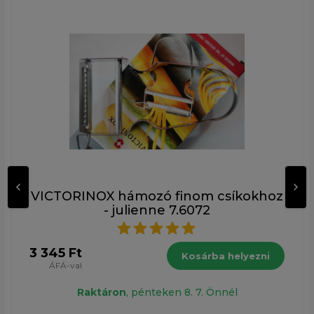
VICTORINOX hámozó finom csíkokhoz
- julienne 7.6072
3 345 Ft
Kosárba helyezni
ÁFÁ-val
Raktáron
, pénteken 8. 7. Önnél