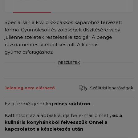
Speciálisan a kiwi cikk-cakkos kaparóhoz tervezett
forma. Gyümölcsök és zöldségek díszítésére vagy
julienne szeletek reszelésére szolgál. A penge
rozsdamentes acélból készült. Alkalmas
gyümölcsfaragáshoz.
RÉSZLETEK
Szállítási lehetőségek
Jelenleg nem elérhető
Ez a termék jelenleg
nincs raktáron
.
Kattintson az alábbiakra, írja be e-mail címét
, és a
kulináris konyhánkból felvesszük Önnel a
kapcsolatot a készletezés után