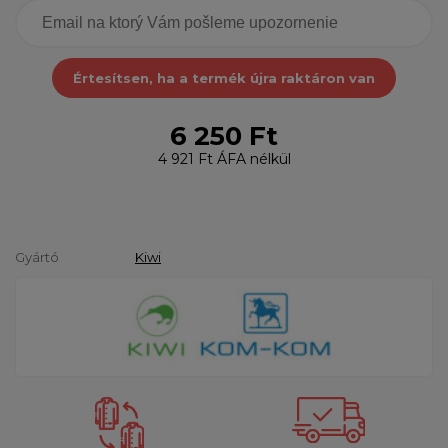
Értesítsen, ha a termék újra raktáron van
6 250 Ft
4 921 Ft
ÁFA nélkül
Gyártó
Kiwi